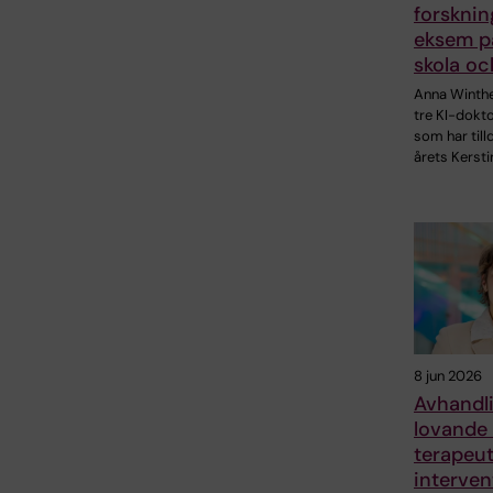
forskni
eksem p
skola oc
Anna Winthe
tre KI-dokt
som har till
årets Kersti
8 jun 2026
Avhandli
lovande 
terapeut
interven