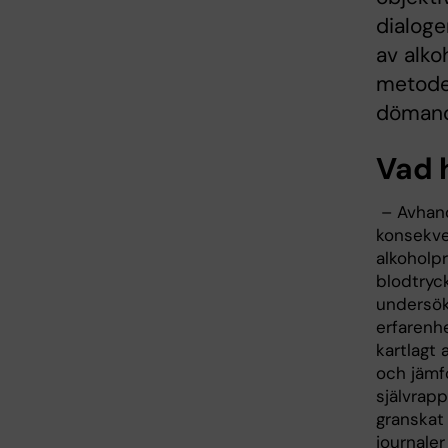
dialoge
av alko
metode
dömand
Vad 
– Avhand
konsekve
alkoholp
blodtryc
undersök
erfarenh
kartlagt
och jämf
självrap
granskat
journaler