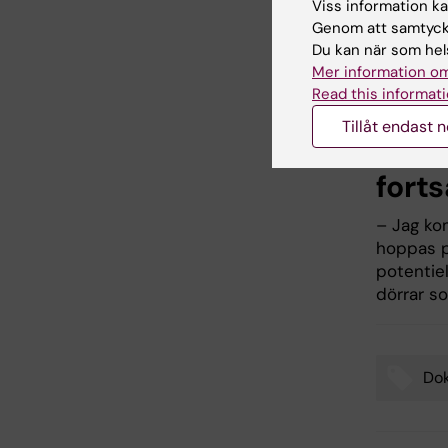
Viss information kan
alkoholr
Genom att samtycka
PEth kan
Du kan när som hels
patienter
Mer information om
Read this informati
Tillåt endast 
Vad 
fort
– Jag ko
hoppas på
potentie
dörrar s
Do
Tags