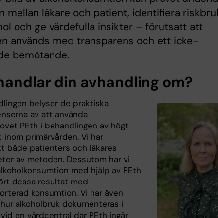
n mellan läkare och patient, identifiera riskbru
hol och ge värdefulla insikter – förutsatt att
n används med transparens och ett icke-
e bemötande.
handlar din avhandling om?
lingen belyser de praktiska
nserna av att använda
rovet PEth i behandlingen av högt
k inom primärvården. Vi har
t både patienters och läkares
eter av metoden. Dessutom har vi
 alkoholkonsumtion med hjälp av PEth
ört dessa resultat med
porterad konsumtion. Vi har även
 hur alkoholbruk dokumenteras i
 vid en vårdcentral där PEth ingår