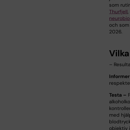
som ruti
Thurfjell
neurobio
och som f
2026.
Vilka
– Result
Informe
respekte
Testa –
P
alkoholko
kontrolle
med hjälp
blodtryck
objektiv