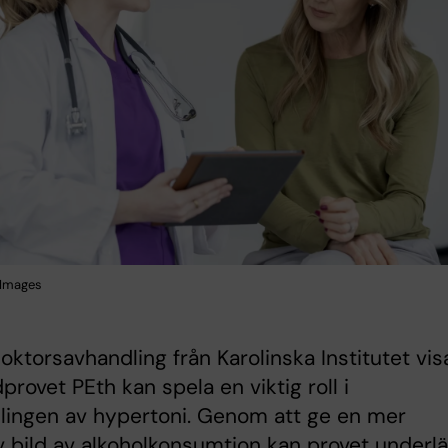
 Images
oktorsavhandling från Karolinska Institutet vis
dprovet PEth kan spela en viktig roll i
lingen av hypertoni. Genom att ge en mer
v bild av alkoholkonsumtion kan provet underlä