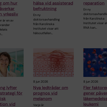
ng om hur
hälsa vid assisterad
reparation
åverkar
befruktning
En ny
h yrkesliv
doktorsavhandli
En ny
från Karolinska
doktorsavhandling
r är en av
Institutet visar a
från Karolinska
orander
RNA kan…
Institutet visar att
delats
hälsoutfallen…
n…
8 jun 2026
8 jun 2026
ng lyfter
Nya ledtrådar om
Fler faktore
strategi för
prognos vid
gener påve
isk
melanom
läkemedelss
tion vid
leukemi
Varje år