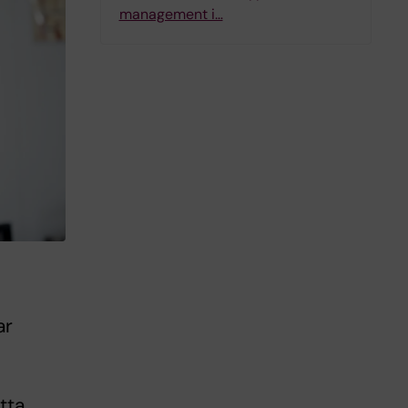
management i…
ar
tta