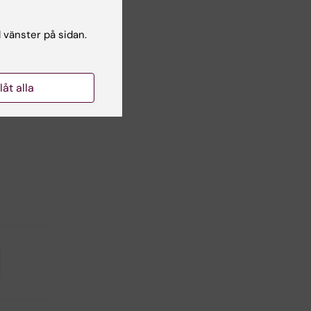
 hur
l vänster på sidan.
llåt alla