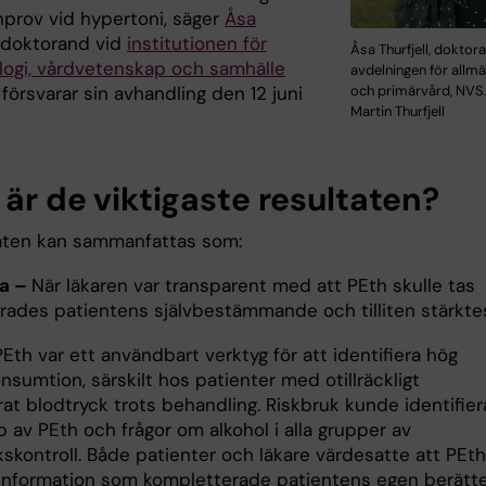
nprov vid hypertoni, säger
Åsa
, doktorand vid
institutionen för
Åsa Thurfjell, doktor
logi, vårdvetenskap och samhälle
avdelningen för allm
och primärvård, NVS.
örsvarar sin avhandling den 12 juni
Martin Thurfjell
 är de viktigaste resultaten?
aten kan sammanfattas som:
ra –
När läkaren var transparent med att PEth skulle tas
rades patientens självbestämmande och tilliten stärkte
Eth var ett användbart verktyg för att identifiera hög
nsumtion, särskilt hos patienter med otillräckligt
rat blodtryck trots behandling. Riskbruk kunde identifier
 av PEth och frågor om alkohol i alla grupper av
skontroll. Både patienter och läkare värdesatte att PEth
 information som kompletterade patientens egen berätt