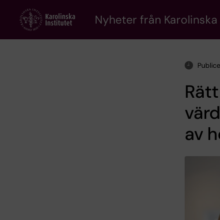
Skip
to
Nyheter från Karolinska 
main
content
Public
Rätt
värd
av h