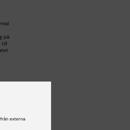
mtal
g på
till
atet
 att
ghet
 från externa
n.