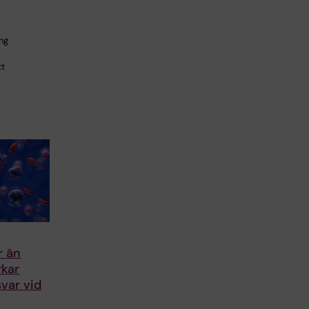
ng
tt
r än
rkar
var vid