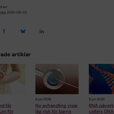
d av:
emes
2026-06-03
ade artiklar
9 jun 2026
8 jun 2026
d får
Ny avhandling visar
RNA påverk
um för
låg risk för barns
cellers DNA