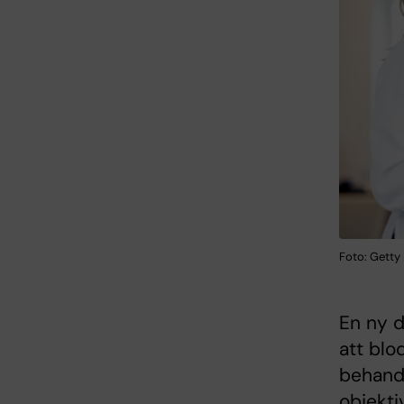
Foto: Getty
En ny d
att blo
behand
objekti