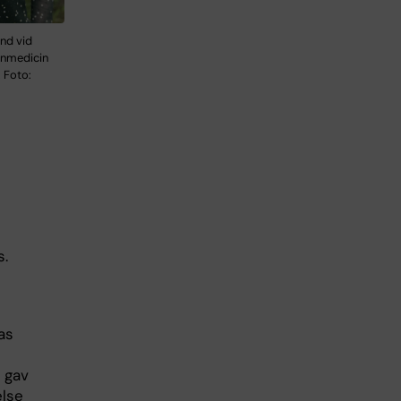
and vid
änmedicin
 Foto:
s.
as
 gav
else