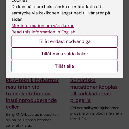
cookies.
Vilka celler som finns i en
Forskare vid Karolinska
Du kan när som helst ändra eller återkalla ditt
bröstcancertumörs mikromiljö
Institutet och SciLifeLab har
samtycke via kakikonen längst ned till vänster på
kan ha betydelse…
utvecklat en ny…
sidan.
Mer information om våra kakor
Read this information in English
Tillåt endast nödvändiga
Tillåt mina valda kakor
Tillåt alla
5 aug 2026
31 jul 2026
RNA-teknik förbättrar
Somatiska
resultaten vid
mutationer kopplas
transplantation av
till kärlskador vid
insulinproducerande
progeria
celler
Vid den sällsynta sjukdomen
progeria bryts blodkärlen ner i
En ny RNA-baserad metod kan
förtid. En…
hjälpa insulinproducerande
celler att klara…