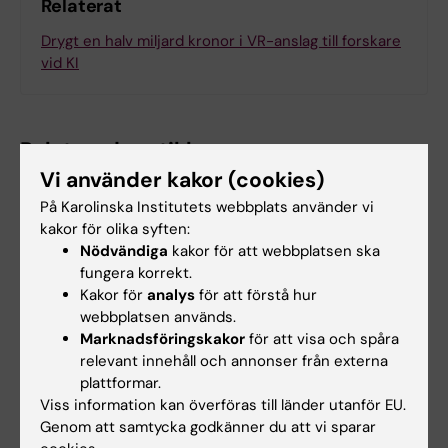
Relaterat
Drygt en halv miljard kronor i VR-anslag till forskare
vid KI
Relaterade artiklar
Vi använder kakor (cookies)
På Karolinska Institutets webbplats använder vi
kakor för olika syften:
Nödvändiga
kakor för att webbplatsen ska
fungera korrekt.
Kakor för
analys
för att förstå hur
webbplatsen används.
7 aug 2026
6 aug 2026
Marknadsföringskakor
för att visa och spåra
Celler i tumörens
Ny metod skiljer
relevant innehåll och annonser från externa
mikromiljö kan
mellan friska och
plattformar.
Viss information kan överföras till länder utanför EU.
påverka
sjuka immunceller i
Genom att samtycka godkänner du att vi sparar
hormonbehandling
blodprov