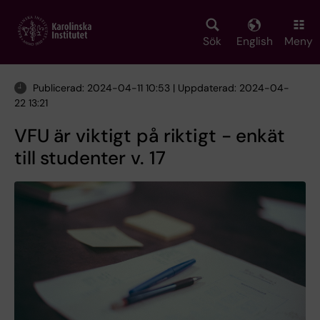
Skip
to
main
Sök
English
Meny
content
Publicerad: 2024-04-11 10:53 | Uppdaterad: 2024-04-
22 13:21
VFU är viktigt på riktigt - enkät
till studenter v. 17