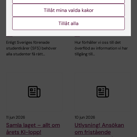
studentkårer om
livsvärld: KIB-podden
Tillåt mina valda kakor
klimatkrisen:
om hälsolitteraticitet
Universiteten
och media- &
Tillåt alla
behöver leva som de
informationskunnigh
lär
et
Enligt Sveriges förenade
Hur förhåller vi oss till det
studentkårer (SFS) behöver
överflöd av information vi har
alla studenter få rätt…
tillgång till…
11 jun 2026
10 jun 2026
Samla laget – allt om
Utlysning! Ansökan
årets KI-lopp!
om fristående