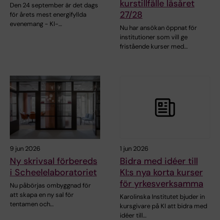
kurstillfälle läsåret
Den 24 september är det dags
27/28
för årets mest energifyllda
evenemang - KI-…
Nu har ansökan öppnat för
institutioner som vill ge
fristående kurser med…
9 jun 2026
1 jun 2026
Ny skrivsal förbereds
Bidra med idéer till
i Scheelelaboratoriet
KI:s nya korta kurser
för yrkesverksamma
Nu påbörjas ombyggnad för
att skapa en ny sal för
Karolinska Institutet bjuder in
tentamen och…
kursgivare på KI att bidra med
idéer till…