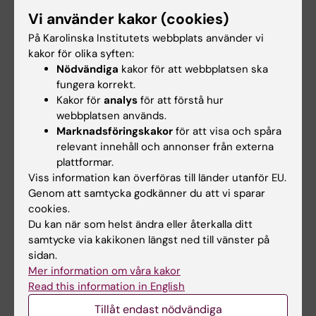
Vi använder kakor (cookies)
På Karolinska Institutets webbplats använder vi
kakor för olika syften:
1 jul 2026
1 jul 2026
Nödvändiga
kakor för att webbplatsen ska
Nu stärks det
Nu stärks det
fungera korrekt.
kollegiala ledarskapet
kollegiala ledarskapet
Kakor för
analys
för att förstå hur
på KI
på KI
webbplatsen används.
Från och med den 1 juli
Från och med den 1 juli
Marknadsföringskakor
för att visa och spåra
tillträder nya ledare och
tillträder nya ledare och
relevant innehåll och annonser från externa
ledamöter för…
ledamöter för…
plattformar.
Viss information kan överföras till länder utanför EU.
Genom att samtycka godkänner du att vi sparar
cookies.
Du kan när som helst ändra eller återkalla ditt
samtycke via kakikonen längst ned till vänster på
sidan.
Mer information om våra kakor
Read this information in English
18 jun 2026
18 jun 2026
Tillåt endast nödvändiga
Sveriges
Att förstå sin