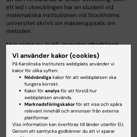
ett led i utvecklingen har en student vid
matematiska institutionen vid Stockholms
universitet skrivit sin masteruppsats om
metoden.
Men redan nu är HS-metoden efterfrågad.
Den prövas i en pilotstudie som görs vid
Vi använder kakor (cookies)
USA:s miljöskyddsmyndighet EPA. Där är
På Karolinska Institutets webbplats använder vi
frågeställning är huruvida
kakor för olika syften:
bekämpningsmedlet Parakvat bör förbjudas
Nödvändiga
kakor för att webbplatsen ska
eller inte.
fungera korrekt.
Kakor för
analys
för att förstå hur
– Beslutsfattare behöver hjälp att nyttja
webbplatsen används.
Marknadsföringskakor
för att visa och spåra
befintlig kunskap på ett sätt som mynnar ut i
relevant innehåll och annonser från externa
ett tydligt ja- eller nejsvar, säger Matteo
plattformar.
Bottai.
Viss information kan överföras till länder utanför EU.
Genom att samtycka godkänner du att vi sparar