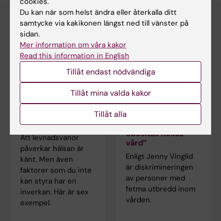
cookies.
Du kan när som helst ändra eller återkalla ditt
Fler artiklar om det här ämnet
samtycke via kakikonen längst ned till vänster på
sidan.
Mer information om våra kakor
Read this information in English
Tillåt endast nödvändiga
Tillåt mina valda kakor
Tillåt alla
Sex faktorer som
Jenny Vinglid:
påverkar hälsan
”Personer med
obesitas nekas
Att levnadsvanor
vård”
påverkar hälsan är
Enligt Jenny Vinglid
känt. Men även
är diskrimineringen
faktorer som du inte
av personer med
kan styra har en
fetma utbredd inom
inverkan. Här är sex
vården.
exempel.