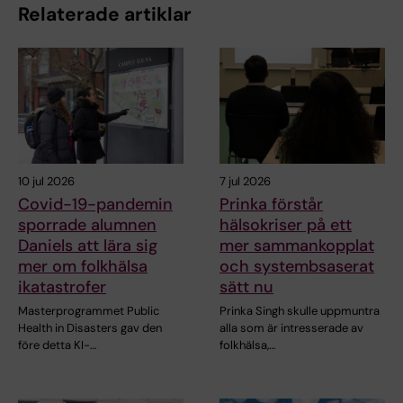
Relaterade artiklar
10 jul 2026
7 jul 2026
Covid-19-pandemin
Prinka förstår
sporrade alumnen
hälsokriser på ett
Daniels att lära sig
mer sammankopplat
mer om folkhälsa
och systembsaserat
ikatastrofer
sätt nu
Masterprogrammet Public
Prinka Singh skulle uppmuntra
Health in Disasters gav den
alla som är intresserade av
före detta KI-…
folkhälsa,…