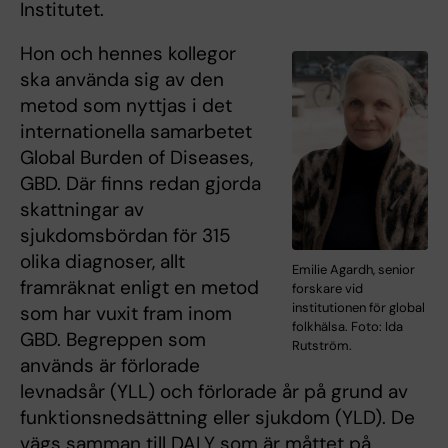
Institutet.
Hon och hennes kollegor
ska använda sig av den
metod som nyttjas i det
internationella samarbetet
Global Burden of Diseases,
GBD. Där finns redan gjorda
skattningar av
sjukdomsbördan för 315
olika diagnoser, allt
Emilie Agardh, senior
framräknat enligt en metod
forskare vid
institutionen för global
som har vuxit fram inom
folkhälsa. Foto: Ida
GBD. Begreppen som
Rutström.
används är förlorade
levnadsår (YLL) och förlorade år på grund av
funktionsnedsättning eller sjukdom (YLD). De
vägs samman till DALY som är måttet på