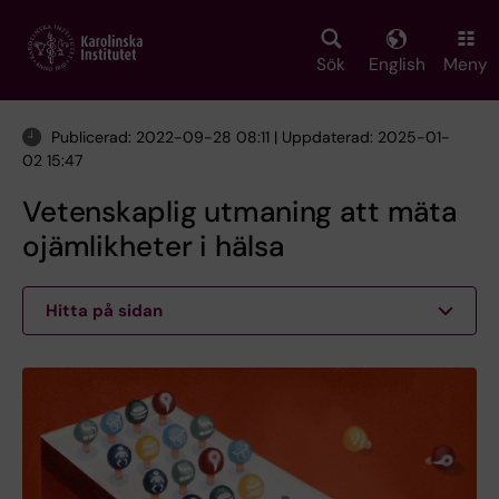
Skip
to
main
Sök
English
Meny
content
Publicerad: 2022-09-28 08:11 | Uppdaterad: 2025-01-
02 15:47
Vetenskaplig utmaning att mäta
ojämlikheter i hälsa
Hitta på sidan