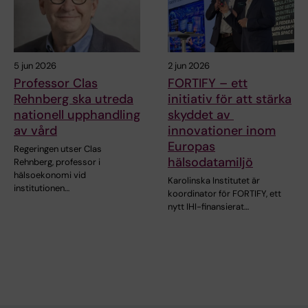
5 jun 2026
2 jun 2026
Professor Clas
FORTIFY – ett
Rehnberg ska utreda
initiativ för att stärka
nationell upphandling
skyddet av
av vård
innovationer inom
Europas
Regeringen utser Clas
hälsodatamiljö
Rehnberg, professor i
hälsoekonomi vid
Karolinska Institutet är
institutionen…
koordinator för FORTIFY, ett
nytt IHI-finansierat…