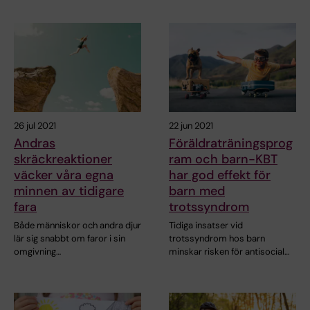
26 jul 2021
22 jun 2021
Andras
Föräldraträningsprog
skräckreaktioner
ram och barn-KBT
väcker våra egna
har god effekt för
minnen av tidigare
barn med
fara
trotssyndrom
Både människor och andra djur
Tidiga insatser vid
lär sig snabbt om faror i sin
trotssyndrom hos barn
omgivning…
minskar risken för antisocial…