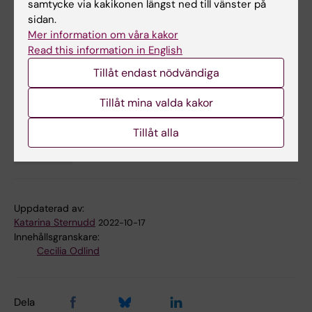
samtycke via kakikonen längst ned till vänster på
sidan.
Jenny Vinglid: ”Personer med obesitas nekas
Mer information om våra kakor
vård”
Read this information in English
Enligt Jenny Vinglid är diskrimineringen av personer
Tillåt endast nödvändiga
med fetma utbredd inom vården.
Tillåt mina valda kakor
Tillåt alla
Sociologi
Tags
Uppdaterad av:
Katarina Sternudd
2022-10-17
Innehållsgranskare:
Cecilia Odlind
Dela