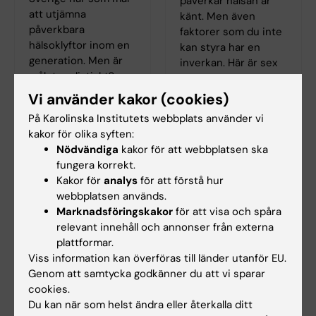
påverkar hälsan är
att utjämna
känt. Men även
påverkbara
faktorer som du inte
hälsoklyftor inom en
kan styra har en
generation. Men är
inverkan. Här är sex
målet realistiskt?
exempel.
Vi använder kakor (cookies)
På Karolinska Institutets webbplats använder vi
kakor för olika syften:
Nödvändiga
kakor för att webbplatsen ska
fungera korrekt.
Kakor för
analys
för att förstå hur
webbplatsen används.
Marknadsföringskakor
för att visa och spåra
relevant innehåll och annonser från externa
plattformar.
Viss information kan överföras till länder utanför EU.
Genom att samtycka godkänner du att vi sparar
cookies.
Du kan när som helst ändra eller återkalla ditt