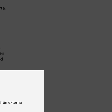
ta.
.
den
ed
a
 från externa