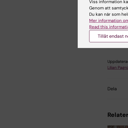
Viss information kan
Groin He
Genom att samtycka
Costeffe
Du kan när som hels
Mer information om
Read this informati
Glo
Tillåt endast 
Tags
Uppdatera
Lilian Pagro
Dela
Relater