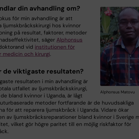
ndlar din avhandling om?
kus för min avhandling är att
a ljumskbråckskirurgi hos kvinnor
ning på resultat, faktorer, metoder
nadseffektivitet, säger
Alphonsus
 doktorand vid
institutionen för
r medicin och kirurgi
.
r de viktigaste resultaten?
gaste resultaten i min avhandling är
otala utfallet av ljumskbråckskirurgi,
Alphonsus Matovu
 de bland kvinnor i Uganda, är lågt
suturbaserade metoder fortfarande är de huvudsakliga
a för att reparera ljumskbråck i Uganda. Vidare ökar
en av ljumskbråcksreparationer bland kvinnor i Sverige
tet, vilket gör högre paritet till en möjlig riskfaktor för
åck.