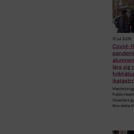
10 jul 2026
Covid-1
pandemi
alumnen 
lära sig
folkhäls
ikatastr
Masterpro
Public Healt
Disasters g
före detta K