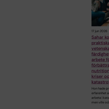
17 jun 2026
Sahar k
praktisk
vetenska
färdighet
arbete f
förbättr
nutritio
kriser o
katastro
Hon hade pr
erfarenhet a
arbeta i kat
men ville o