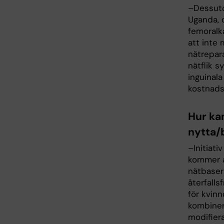
–Dessuto
Uganda, 
femoralk
att inte
nätrepar
nätflik s
inguinal
kostnads
Hur ka
nytta/b
–Initiati
kommer a
nätbaser
återfall
för kvin
kombinera
modifier