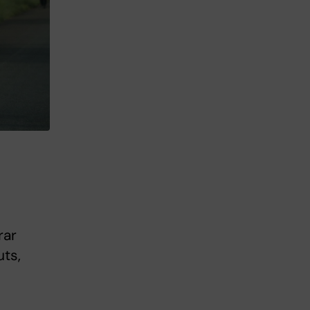
rar
ts,