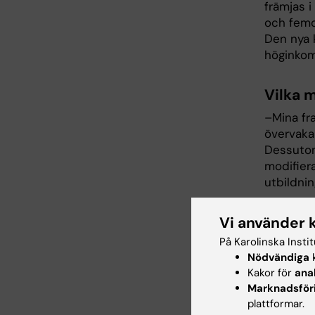
främjas i
och femor
Den nya 
höginkom
Vilka 
–Mina fra
övervaka 
Dessutom
modifier
utbildnin
Disput
Vi använder 
På Karolinska Insti
Måndagen
Nödvändiga
k
Universi
Kakor för
ana
Marknadsför
Avhand
plattformar.