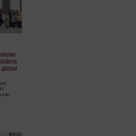
skolan
mtidens
 global
juni
33
a från