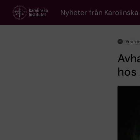
Skip
to
Nyheter från Karolinska 
main
content
Public
Avha
hos 