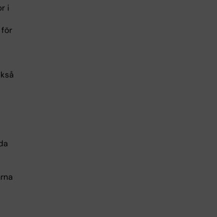
r i
 för
ckså
nda
arna