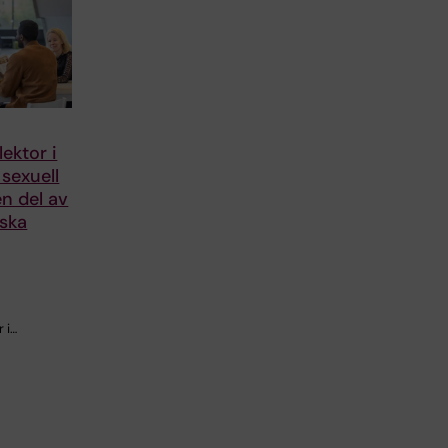
ektor i
sexuell
en del av
iska
 i…