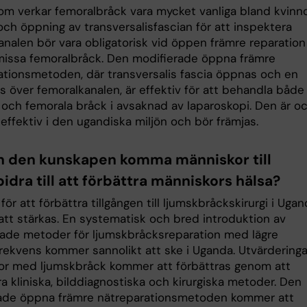
m verkar femoralbråck vara mycket vanliga bland kvinno
och öppning av transversalisfascian för att inspektera
analen bör vara obligatorisk vid öppen främre reparation
 missa femoralbråck. Den modifierade öppna främre
ationsmetoden, där transversalis fascia öppnas och en
ys över femoralkanalen, är effektiv för att behandla både
a och femorala bråck i avsaknad av laparoskopi. Den är o
effektiv i den ugandiska miljön och bör främjas.
n den kunskapen komma människor till
idra till att förbättra människors hälsa?
v för att förbättra tillgången till ljumskbråckskirurgi i Uga
tt stärkas. En systematisk och bred introduktion av
ade metoder för ljumskbråcksreparation med lägre
sfrekvens kommer sannolikt att ske i Uganda. Utvärdering
nor med ljumskbråck kommer att förbättras genom att
 kliniska, bilddiagnostiska och kirurgiska metoder. Den
ade öppna främre nätreparationsmetoden kommer att