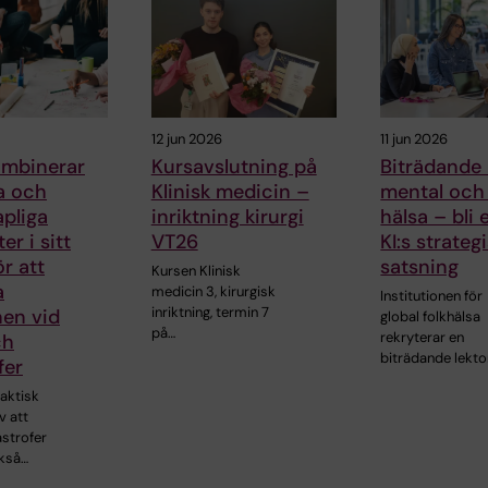
12 jun 2026
11 jun 2026
ombinerar
Kursavslutning på
Biträdande l
a och
Klinisk medicin –
mental och 
pliga
inriktning kirurgi
hälsa – bli 
er i sitt
VT26
KI:s strateg
ör att
satsning
Kursen Klinisk
a
medicin 3, kirurgisk
Institutionen för
inriktning, termin 7
nen vid
global folkhälsa
på…
rekryterar en
ch
biträdande lektor
fer
aktisk
v att
astrofer
ckså…