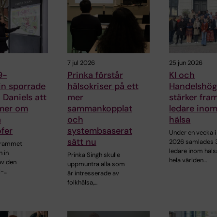
7 jul 2026
25 jun 2026
9-
Prinka förstår
KI och
n sporrade
hälsokriser på ett
Handelshög
Daniels att
mer
stärker fra
 mer om
sammankopplat
ledare inom
a
och
hälsa
ofer
systembsaserat
Under en vecka i 
sätt nu
2026 samlades 
grammet
ledare inom häls
h in
Prinka Singh skulle
hela världen…
av den
uppmuntra alla som
I-…
är intresserade av
folkhälsa,…