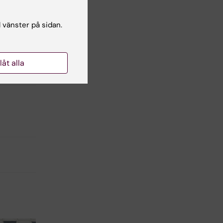
l vänster på sidan.
llåt alla