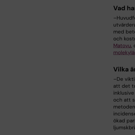
Vad ha
–Huvudfo
utvärder
med beto
och kost
Matovu
,
molekylä
Vilka ä
–De vikti
att det t
inklusive
och att 
metodern
incidens
ökad pari
ljumskbr