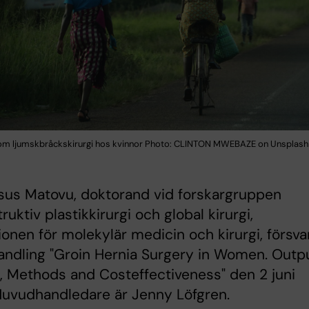
om ljumskbråckskirurgi hos kvinnor Photo: CLINTON MWEBAZE on Unsplash
sus Matovu, doktorand vid forskargruppen
ruktiv plastikkirurgi och global kirurgi,
tionen för molekylär medicin och kirurgi, försva
andling "Groin Hernia Surgery in Women. Outpu
, Methods and Costeffectiveness" den 2 juni
Huvudhandledare är Jenny Löfgren.