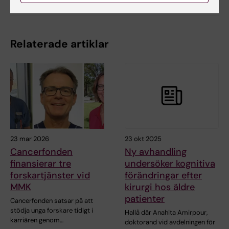
Relaterade artiklar
23 mar 2026
23 okt 2025
Cancerfonden
Ny avhandling
finansierar tre
undersöker kognitiva
forskartjänster vid
förändringar efter
MMK
kirurgi hos äldre
patienter
Cancerfonden satsar på att
stödja unga forskare tidigt i
Hallå där Anahita Amirpour,
karriären genom…
doktorand vid avdelningen för