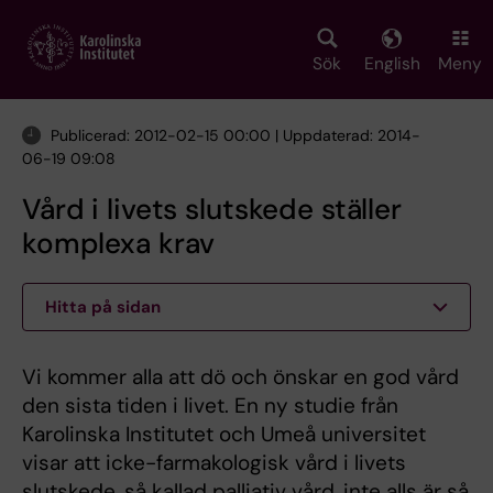
Skip
to
main
Sök
English
Meny
content
Publicerad: 2012-02-15 00:00 | Uppdaterad: 2014-
06-19 09:08
Vård i livets slutskede ställer
komplexa krav
Hitta på sidan
Vi kommer alla att dö och önskar en god vård
den sista tiden i livet. En ny studie från
Karolinska Institutet och Umeå universitet
visar att icke-farmakologisk vård i livets
slutskede, så kallad palliativ vård, inte alls är så