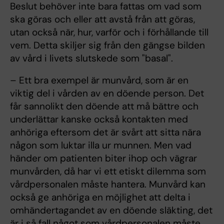
Beslut behöver inte bara fattas om vad som
ska göras och eller att avstå från att göras,
utan också när, hur, varför och i förhållande till
vem. Detta skiljer sig från den gängse bilden
av vård i livets slutskede som "basal".
– Ett bra exempel är munvård, som är en
viktig del i vården av en döende person. Det
får sannolikt den döende att må bättre och
underlättar kanske också kontakten med
anhöriga eftersom det är svårt att sitta nära
någon som luktar illa ur munnen. Men vad
händer om patienten biter ihop och vägrar
munvården, då har vi ett etiskt dilemma som
vårdpersonalen måste hantera. Munvård kan
också ge anhöriga en möjlighet att delta i
omhändertagandet av en döende släkting, det
är i så fall något som vårdpersonalen måste