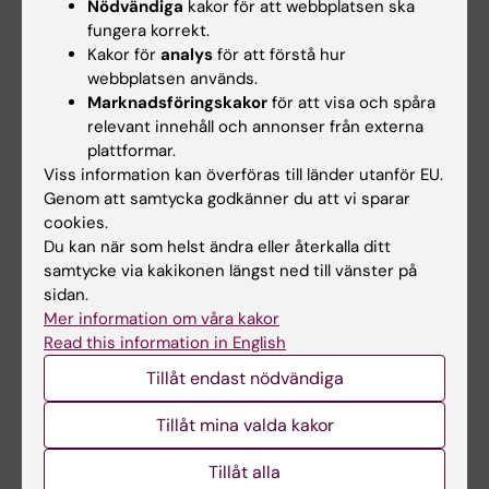
Nödvändiga
kakor för att webbplatsen ska
Publikation
fungera korrekt.
Kakor för
analys
för att förstå hur
Complexity in non-pharmacological
webbplatsen används.
caregiving activities at the end of life: an
Marknadsföringskakor
för att visa och spåra
relevant innehåll och annonser från externa
international qualitative study.
plattformar.
Lindqvist O, Tishelman C, Hagelin C, Clark J,
Viss information kan överföras till länder utanför EU.
Daud M, Dickman A,
et al
Genom att samtycka godkänner du att vi sparar
PLoS Med. 2012 Feb;9(2):e1001173
cookies.
Du kan när som helst ändra eller återkalla ditt
samtycke via kakikonen längst ned till vänster på
Omvårdnad
Palliativ vård
sidan.
Tags
Mer information om våra kakor
Read this information in English
Tillåt endast nödvändiga
Uppdaterad av:
Webb Admin
2014-06-19
Tillåt mina valda kakor
Tillåt alla
Dela