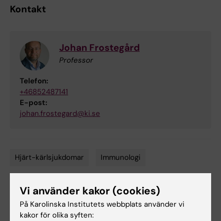
Kontakt
Johan Frostegård
Professor
Telefon:
+46852487141
E-post:
johan.frostegard@ki.se
Hjärt-kärlsjukdomar
Immunologi
Tags
Vi använder kakor (cookies)
Uppdaterad av:
På Karolinska Institutets webbplats använder vi
Anna Persson
2019-07-10
kakor för olika syften: