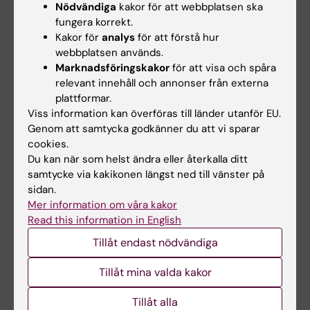
Nödvändiga
kakor för att webbplatsen ska
fungera korrekt.
Dela
Kakor för
analys
för att förstå hur
webbplatsen används.
Marknadsföringskakor
för att visa och spåra
relevant innehåll och annonser från externa
Relaterade artiklar
plattformar.
Viss information kan överföras till länder utanför EU.
Genom att samtycka godkänner du att vi sparar
cookies.
Du kan när som helst ändra eller återkalla ditt
samtycke via kakikonen längst ned till vänster på
sidan.
Mer information om våra kakor
Read this information in English
6 aug 2026
31 jul 2026
Ny metod skiljer
Somatiska
Tillåt endast nödvändiga
mellan friska och
mutationer kopplas
Tillåt mina valda kakor
sjuka immunceller i
till kärlskador vid
blodprov
progeria
Tillåt alla
Forskare vid Karolinska
Vid den sällsynta sjukdomen