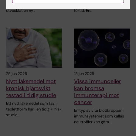
Institutet och SciLifeLab har
progeria bryts blodkärlen ner i
utvecklat en ny…
förtid. En…
25 jun 2026
15 jun 2026
Nytt läkemedel mot
Vissa immunceller
kronisk hjärtsvikt
kan bromsa
testad i tidig studie
immunterapi mot
cancer
Ett nytt läkemedel som tas i
tablettform har i en tidig klinisk
En typ av vita blodkroppar i
studie…
immunsystemet som kallas
neutrofiler kan göra…