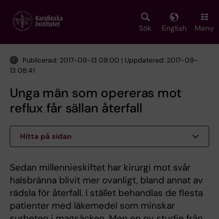
Skip
to
main
Sök
English
Meny
content
Publicerad: 2017-09-13 08:00 | Uppdaterad: 2017-09-
13 08:41
Unga män som opereras mot
reflux får sällan återfall
Hitta på sidan
Sedan millennieskiftet har kirurgi mot svår
halsbränna blivit mer ovanligt, bland annat av
rädsla för återfall. I stället behandlas de flesta
patienter med läkemedel som minskar
surheten i magsäcken. Men en ny studie från