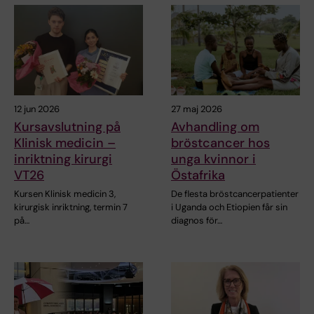
12 jun 2026
27 maj 2026
Kursavslutning på
Avhandling om
Klinisk medicin –
bröstcancer hos
inriktning kirurgi
unga kvinnor i
VT26
Östafrika
Kursen Klinisk medicin 3,
De flesta bröstcancerpatienter
kirurgisk inriktning, termin 7
i Uganda och Etiopien får sin
på…
diagnos för…