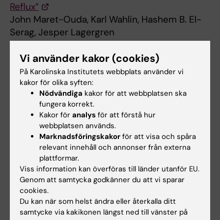
Reflux”
John Maret-Ouda, Karl Wahlin, Hashem B. El-
Serag, Jesper Lagergren
JAMA, online 12 september 2017, doi:
Vi använder kakor (cookies)
10.1001/jama.2017.10981
På Karolinska Institutets webbplats använder vi
kakor för olika syften:
Gastroenterologi
Kirurgi
Nödvändiga
kakor för att webbplatsen ska
Tags
fungera korrekt.
Mag- och tarmsjukdomar
Kakor för
analys
för att förstå hur
webbplatsen används.
Marknadsföringskakor
för att visa och spåra
relevant innehåll och annonser från externa
Uppdaterad av:
plattformar.
Webb Admin
2017-09-13
Viss information kan överföras till länder utanför EU.
Genom att samtycka godkänner du att vi sparar
cookies.
Dela
Du kan när som helst ändra eller återkalla ditt
samtycke via kakikonen längst ned till vänster på