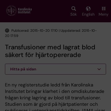
Skip
to
main
Sök
English
Meny
content
Publicerad: 2015-10-20 17:10 | Uppdaterad: 2015-10-
20 17:59
Transfusioner med lagrat blod
säkert för hjärtopererade
Hitta på sidan
En ny registerstudie ledd från Karolinska
Institutet bringar klarhet i den omdiskuterade
frågan kring lagring av blod till transfusioner.
Studien som är gjord på hjärtpatienter och
publiceras i vetenskapstidskriften
JAMA
visar