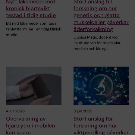
Nytt läkemedel mot
Stort anslag till
kronisk hjärtsvikt
forskning om hur
testad i tidig studie
genetik och glatta
muskelceller påverkar
Ett nytt läkemedel som tas i
åderförkalkning
tablettform har i en tidig klinisk
studie…
Ljubica Matic, docent vid
institutionen för molekylär
medicin och kirurgi…
4 jun 2026
3 jun 2026
Övervakning av
Stort anslag för
hjärtrytm i mobilen
forskning om hur
kan spara
viktpendling påverkar