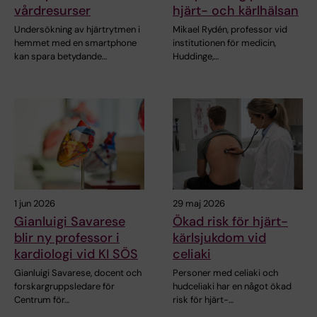
vårdresurser
hjärt- och kärlhälsan
Undersökning av hjärtrytmen i
Mikael Rydén, professor vid
hemmet med en smartphone
institutionen för medicin,
kan spara betydande…
Huddinge,…
1 jun 2026
29 maj 2026
Gianluigi Savarese
Ökad risk för hjärt-
blir ny professor i
kärlsjukdom vid
kardiologi vid KI SÖS
celiaki
Gianluigi Savarese, docent och
Personer med celiaki och
forskargruppsledare för
hudceliaki har en något ökad
Centrum för…
risk för hjärt-…