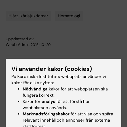
Hjärt-kärlsjukdomar
Hematologi
Tags
Uppdaterad av:
Webb Admin
2015-10-20
Dela
Vi använder kakor (cookies)
På Karolinska Institutets webbplats använder vi
kakor för olika syften:
Nödvändiga
kakor för att webbplatsen ska
Relaterade artiklar
fungera korrekt.
Kakor för
analys
för att förstå hur
webbplatsen används.
Marknadsföringskakor
för att visa och spåra
relevant innehåll och annonser från externa
plattformar.