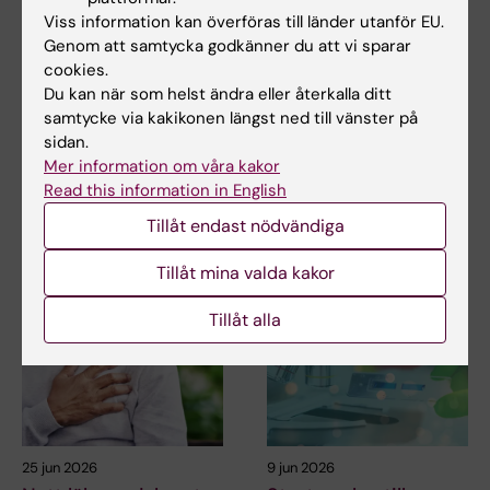
Viss information kan överföras till länder utanför EU.
Genom att samtycka godkänner du att vi sparar
6 aug 2026
31 jul 2026
cookies.
Ny metod skiljer
Somatiska
Du kan när som helst ändra eller återkalla ditt
mellan friska och
mutationer kopplas
samtycke via kakikonen längst ned till vänster på
sjuka immunceller i
till kärlskador vid
sidan.
Mer information om våra kakor
blodprov
progeria
Read this information in English
Forskare vid Karolinska
Vid den sällsynta sjukdomen
Institutet och SciLifeLab har
progeria bryts blodkärlen ner i
Tillåt endast nödvändiga
utvecklat en ny…
förtid. En…
Tillåt mina valda kakor
Tillåt alla
25 jun 2026
9 jun 2026