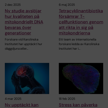
2 dec 2025
6 maj 2025
Ny studie avslöjar
Tetracyklinantibiotika
hur kvaliteten på
försämrar T-
mitokondriellt DNA
cellfunktionen genom
bevaras över
att rikta in sig på
generationer
mitokondrierna
Forskare vid Karolinska
Ett team av internationella
Institutet har upptäckt hur
forskare ledda av Karolinska
däggdjursceller…
Institutet har i…
4 mar 2025
18 feb 2025
Ny upptäckt kan
Stress kan påverka