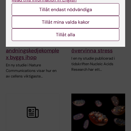
Tillåt endast nödvändiga
Tillåt mina valda kakor
26 jan 2026
5 dec 2025
Nya strukturella
Nytt mikroprotein
Tillåt alla
insikter visar hur
kan hjälpa
människans
cancerceller att
andningskedjekomple
övervinna stress
x byggs ihop
I en ny studie publicerad i
tidskriften Nucleic Acids
En ny studie i Nature
Research har ett…
Communications visar hur en
av cellens viktigaste…