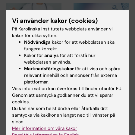
Vi använder kakor (cookies)
På Karolinska Institutets webbplats använder vi
kakor för olika syften:
Nödvändiga
kakor för att webbplatsen ska
23 apr 2026
3 mar 2026
fungera korrekt.
Starting Grant 2026
Syntetiska
Kakor för
analys
för att förstå hur
webbplatsen används.
till forskning om
genläkemedel kan
Marknadsföringskakor
för att visa och spåra
pankreatit med mini-
störa cellers DNA-
relevant innehåll och annonser från externa
organ
reparation
plattformar.
Amanda Andersson-Rolf vid
Antisense-oligonukleotider
Viss information kan överföras till länder utanför EU.
Karolinska Institutet tilldelas
(ASO), en typ av syntetiska
Genom att samtycka godkänner du att vi sparar
Swedish…
genetiska läkemedel…
cookies.
Du kan när som helst ändra eller återkalla ditt
samtycke via kakikonen längst ned till vänster på
sidan.
Mer information om våra kakor
Read this information in English