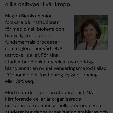
olika celltyper i vår kropp.
Magda Bienko, senior
forskare på institutionen
för medicinsk biokemi och
biofysik, studerar de
fundamentala processer
som reglerar hur vårt DNA
uttrycks i celler. För sina
studier har Bienko utvecklat nya verktyg,
bland annat en ny sekvenseringsmetod kallad
”Genomic loci Positioning by Sequencing”
eller GPSseq.
Med metoden kan hon studera hur DNA i
kärnförande celler är organiserade i
cellkärnans tredimensionella utrymme. Hon
studerar hur denna organisation etableras och