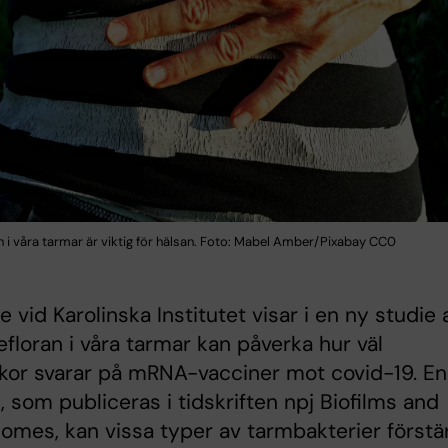
n i våra tarmar är viktig för hälsan. Foto: Mabel Amber/Pixabay CC0
e vid Karolinska Institutet visar i en ny studie 
efloran i våra tarmar kan påverka hur väl
or svarar på mRNA-vacciner mot covid-19. Enl
, som publiceras i tidskriften npj Biofilms and
omes, kan vissa typer av tarmbakterier förstä