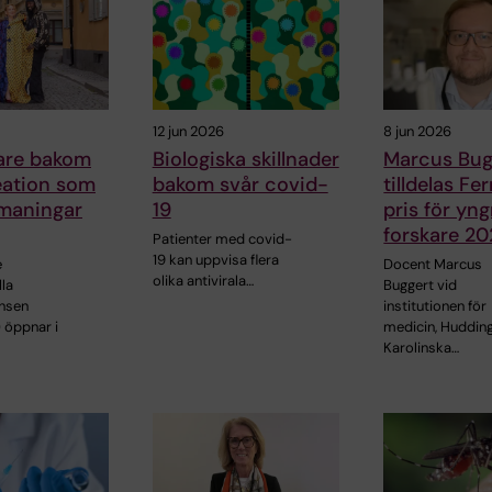
12 jun 2026
8 jun 2026
kare bakom
Biologiska skillnader
Marcus Bug
ation som
bakom svår covid-
tilldelas F
tmaningar
19
pris för yng
forskare 2
Patienter med covid-
19 kan uppvisa flera
e
Docent Marcus
olika antivirala…
lla
Buggert vid
nsen
institutionen för
 öppnar i
medicin, Hudding
Karolinska…