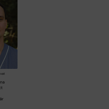
ivat
rna
tt
är