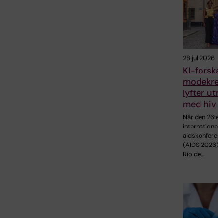
28 jul 2026
KI-fors
modekre
lyfter u
med hiv
När den 26:
internatione
aidskonfere
(AIDS 2026)
Rio de…