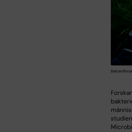
Bakteriflora
Forskar
bakteri
människ
studien
Microbi