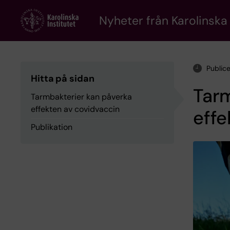
Skip
to
Nyheter från Karolinska 
main
content
Public
Hitta på sidan
Tarm
Tarmbakterier kan påverka
effekten av covidvaccin
effe
Publikation