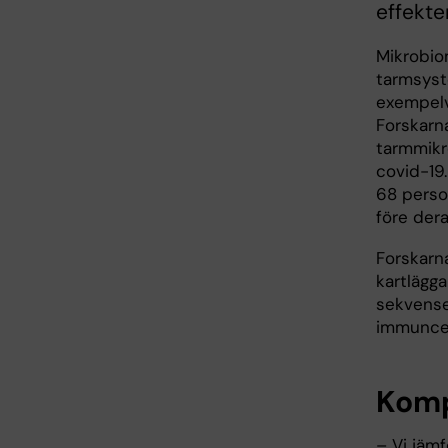
effekte
Mikrobiom
tarmsyst
exempelv
Forskarn
tarmmikr
covid-19.
68 perso
före der
Forskarn
kartlägg
sekvense
immuncel
Komp
– Vi jäm