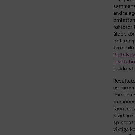
sammans
andra eg
omfattand
faktorer
ålder, kö
det komp
tarmmikr
Piotr No
institut
ledde st
Resultat
av tarmm
immunsva
personer
fann att
starkare
spikprote
viktiga 