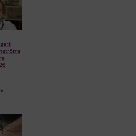
gert
ernströms
re
026
e,