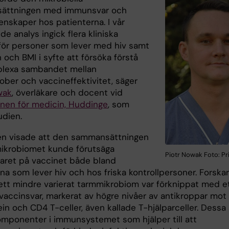
ättningen med immunsvar och
enskaper hos patienterna. I vår
e analys ingick flera kliniska
 för personer som lever med hiv samt
n och BMI i syfte att försöka förstå
lexa sambandet mellan
ober och vaccineffektivitet, säger
wak
, överläkare och docent vid
ionen för medicin, Huddinge
, som
udien.
en visade att den sammansättningen
ikrobiomet kunde förutsäga
Piotr Nowak Foto: Pr
ret på vaccinet både bland
na som lever hiv och hos friska kontrollpersoner. Forska
 ett mindre varierat tarmmikrobiom var förknippat med e
 vaccinsvar, markerat av högre nivåer av antikroppar mot
in och CD4 T-celler, även kallade T-hjälparceller. Dessa 
komponenter i immunsystemet som hjälper till att