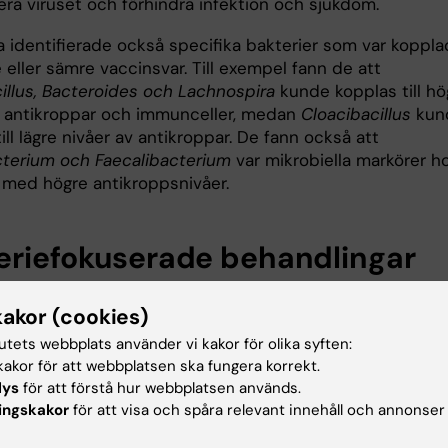
era viruset och förhindra infektion och sjukdom.
a identifierade också specifika bakterier som var koppl
re eller sämre vaccinsvar. Till exempel fann de att
illus, Bacteroides och Lachnospira
kunde kopplas till hö
v antikroppar och immunceller, medan
Cloacibacillus
kun
ill lägre nivåer av antikroppar. De fann också att
cterium och Faecalibacterium
var mikrobiella markörer h
r med högre antikroppsnivåer.
eriefokuserade behandlingar
rskarna visar studien att tarmmikrobiomet spelar en vikt
kakor (cookies)
 effektiviteten hos mRNA-vacciner mot covid-19.
ngen är att resultaten ska leda till utveckling av
tutets webbplats använder vi kakor för olika syften:
fokuserade behandlingar för att förbättra tarmfloran och
akor för att webbplatsen ska fungera korrekt.
ren, särskilt för äldre eller personer med nedsatt
lys
för att förstå hur webbplatsen används.
ingskakor
för att visa och spåra relevant innehåll och annonser
svar. De potentiella strategierna kan omfatta
dringar eller regelbundet intag av probiotika, föreslår