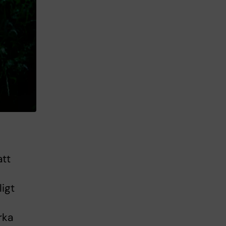
att
igt
rka