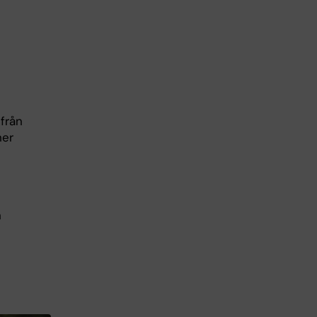
h
 från
ner
h