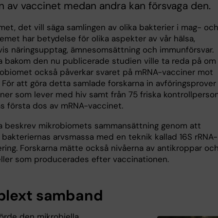
n av vaccinet medan andra kan försvaga den.
et, det vill säga samlingen av olika bakterier i mag- oc
emet har betydelse för olika aspekter av vår hälsa,
is näringsupptag, ämnesomsättning och immunförsvar.
a bakom den nu publicerade studien ville ta reda på om
obiomet också påverkar svaret på mRNA-vacciner mot
 För att göra detta samlade forskarna in avföringsprover
ner som lever med hiv samt från 75 friska kontrollperso
as första dos av mRNA-vaccinet.
a beskrev mikrobiomets sammansättning genom att
a bakteriernas arvsmassa med en teknik kallad 16S rRNA-
ring. Forskarna mätte också nivåerna av antikroppar oc
ler som producerades efter vaccinationen.
lext samband
förde den mikrobiella