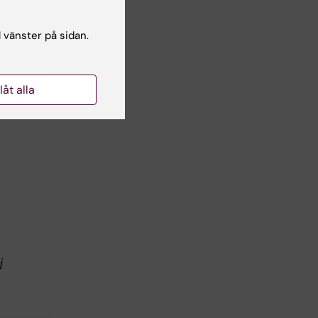
l vänster på sidan.
llåt alla
j