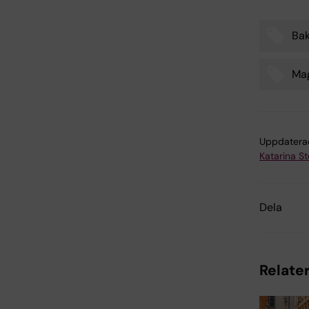
Bak
Tags
Ma
Uppdatera
Katarina S
Dela
Relater