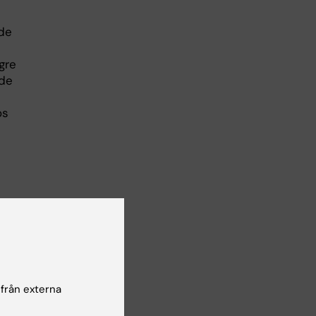
ade
gre
de
os
ig
 från externa