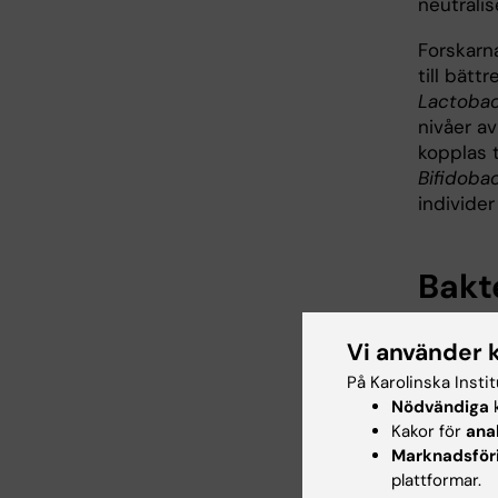
neutralis
Forskarn
till bätt
Lactobac
nivåer a
kopplas t
Bifidoba
individe
Bakt
Enligt fo
Vi använder 
roll för
Förhoppni
På Karolinska Insti
bakterie
Nödvändiga
k
vaccinsva
Kakor för
ana
Marknadsför
immunför
plattformar.
kostförän