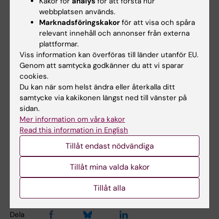
Kakor för
analys
för att förstå hur
webbplatsen används.
Marknadsföringskakor
för att visa och spåra
Publikation
relevant innehåll och annonser från externa
Programmed cell death and tissue
plattformar.
Viss information kan överföras till länder utanför EU.
regeneration: A link that should be resolved.
Genom att samtycka godkänner du att vi sparar
Kopeina GS, Efimenko AY, Tkachuk VA,
cookies.
Zhivotovsky B.
Physiol Rev.
2025 18 juni. doi:
Du kan när som helst ändra eller återkalla ditt
10.1152/physrev.00036.2024.
samtycke via kakikonen längst ned till vänster på
sidan.
Mer information om våra kakor
Cell- och molekylärbiologi
Read this information in English
Tags
Tillåt endast nödvändiga
Tillåt mina valda kakor
Uppdaterad av:
Anne Hammarskjöld
2025-06-28
Tillåt alla
Dela