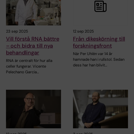
23 sep 2025
12 sep 2025
Vill förstå RNA bättre
Från dikeskörning till
– och bidra till nya
forskningsfront
behandlingar
När Per Uhlén var 14 år
hamnade han i rullstol. Sedan
RNA är centralt för hur alla
dess har han blivit…
celler fungerar. Vicente
Pelechano Garcia…