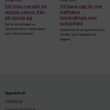
12 sep 2025
3 sep 2025
Vill hitta nya sätt att
Vill bana väg för mer
stoppa cancer från
träffsäkra
att sprida sig
behandlingar mot
schizofreni
Det är spridningen av
cancertumörer, metastaser,
Schizofreni är en sjukdom som
som oftast orsakar…
medför stort lidande och
dagens…
Upptäck KI
Utbildning
Forskarutbildning