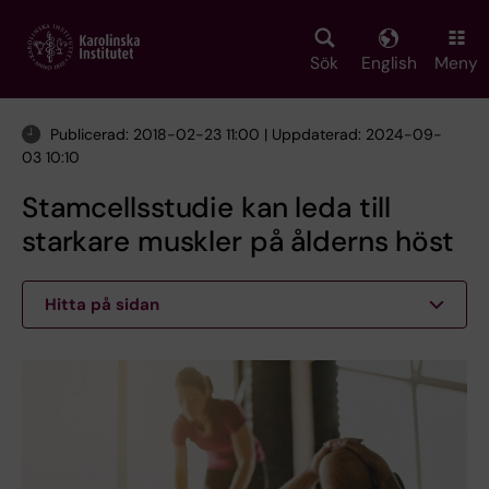
Skip
to
main
Sök
English
Meny
content
Publicerad: 2018-02-23 11:00 | Uppdaterad: 2024-09-
03 10:10
Stamcellsstudie kan leda till
starkare muskler på ålderns höst
Hitta på sidan