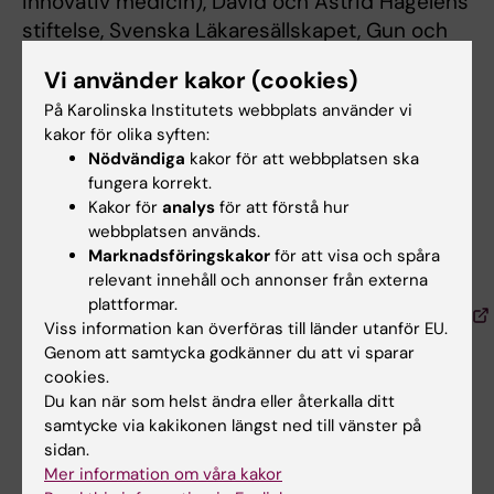
innovativ medicin), David och Astrid Hageléns
stiftelse, Svenska Läkaresällskapet, Gun och
Bertil Stohnes stiftelse, Ostermans stiftelse,
Vi använder kakor (cookies)
Marianne och Marcus Wallenbergs stiftelse,
På Karolinska Institutets webbplats använder vi
Wallenberg Advanced Bioinformatics
kakor för olika syften:
Infrastructure, och EU-kommissionens
Nödvändiga
kakor för att webbplatsen ska
program Marie Skłodowska-Curie.
fungera korrekt.
Kakor för
analys
för att förstå hur
webbplatsen används.
Publikation
Marknadsföringskakor
för att visa och spåra
relevant innehåll och annonser från externa
”Somatic mutagenesis in satellite cells
plattformar.
associates with human skeletal muscle aging”
Viss information kan överföras till länder utanför EU.
Genom att samtycka godkänner du att vi sparar
Irene Franco, Anna Johansson, Karl Olsson,
cookies.
Peter Vrtačnik, Pär Lundin, Hafdis T.
Du kan när som helst ändra eller återkalla ditt
samtycke via kakikonen längst ned till vänster på
Helgadottir, Malin Larsson, Gwladys
sidan.
Revêchon,Carla Bosia, Andrea Pagnani, Paolo
Mer information om våra kakor
Provero, Thomas Gustafsson, Helene Fischer,