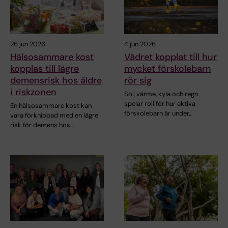
26 jun 2026
4 jun 2026
Hälsosammare kost
Vädret kopplat till hur
kopplas till lägre
mycket förskolebarn
demensrisk hos äldre
rör sig
i riskzonen
Sol, värme, kyla och regn
spelar roll för hur aktiva
En hälsosammare kost kan
förskolebarn är under…
vara förknippad med en lägre
risk för demens hos…