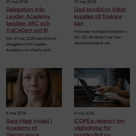
27 maj 2026
27 maj 2026
Delegation från
God kondition tidigt
Leyden Academy
kopplas till friskare
besöker ARC och
kärl
TraCeDem vid KI
Personer med god kondition i
30–50-årsåldern har mer
Den 21 maj 2026 besökte en
elastiska artärer när…
delegation från Leyden
Academy on Vitality and…
8 maj 2026
6 maj 2026
Sara Hägg invald i
ICOPE:s rapport om
Academy of
vägledning för
Geroscience
primärvård nu