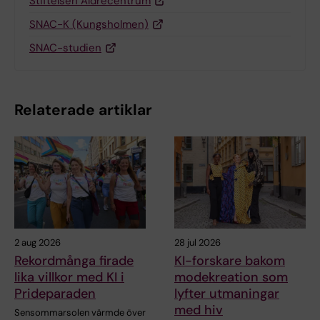
Stiftelsen Äldrecentrum
SNAC-K (Kungsholmen)
SNAC-studien
Relaterade artiklar
2 aug 2026
28 jul 2026
Rekordmånga firade
KI-forskare bakom
lika villkor med KI i
modekreation som
Prideparaden
lyfter utmaningar
med hiv
Sensommarsolen värmde över