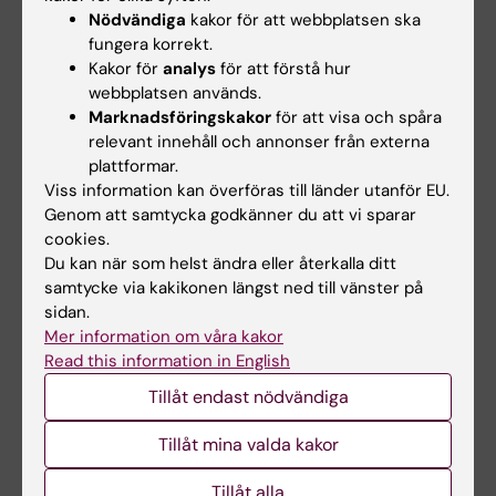
har varit en
Nödvändiga
kakor för att webbplatsen ska
guldpärla, säger
fungera korrekt.
Kakor för
analys
för att förstå hur
Bengt Winblad och
webbplatsen används.
berömmer henne
Marknadsföringskakor
för att visa och spåra
för hur hon
relevant innehåll och annonser från externa
utvecklade ARC.
plattformar.
Viss information kan överföras till länder utanför EU.
Om han skulle få
Genom att samtycka godkänner du att vi sparar
leva om dessa 25
cookies.
Du kan när som helst ändra eller återkalla ditt
år med ARC skulle
samtycke via kakikonen längst ned till vänster på
han ha satsat ännu
Bengt Winblad, professor, NVS.
sidan.
mer på samarbete
Foto: Ulf Sirborn
Mer information om våra kakor
med de basala
Read this information in English
forskarna, berättar han. Men han är ändå nöjd
Tillåt endast nödvändiga
med hur det blev.
Tillåt mina valda kakor
– Det jag ville med ARC genom nära kontakt
med kommunerna var att omsätta
Tillåt alla