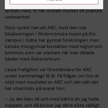
forskningsresultat i praktiken. Och det har vi
lyckats med. Vi har omsatt mycket till praktisk
verksamhet.
Dock tycker han att ARC, med den nya
lokaliseringen i Widertrömska huset på KI:s
campus i Solna, har gynnat forskningen, men
kanske missgynnat kontakten med region och
kommun, som var starkare när man delade
lokaler med Äldrecentrum.
Laura Fratiglioni var föreståndare för ARC
under sammanlagt 16 år. På frågan om hon är
nöjd med resultatet av ARC och det sätt det
har utvecklats på svarar hon:
– Ja, det blev till och med bättre än jag hade
hoppats, och då brukar jag alltid sikta väldigt