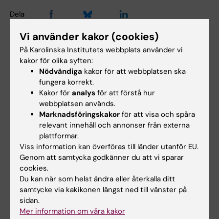
Dela
Vi använder kakor (cookies)
På Karolinska Institutets webbplats använder vi
kakor för olika syften:
Mer om det här ämnet
Nödvändiga
kakor för att webbplatsen ska
fungera korrekt.
Forskningsstudie: Fysisk kapacitet och hälsa
Kakor för
analys
för att förstå hur
webbplatsen används.
Marknadsföringskakor
för att visa och spåra
relevant innehåll och annonser från externa
plattformar.
Relaterat
Viss information kan överföras till länder utanför EU.
Tema: Hälsosamt åldrande
Genom att samtycka godkänner du att vi sparar
cookies.
Tema: Idrott och motion
Du kan när som helst ändra eller återkalla ditt
samtycke via kakikonen längst ned till vänster på
sidan.
Relaterade artiklar
Mer information om våra kakor