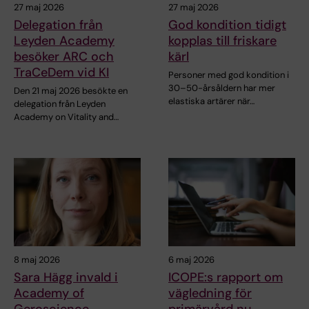
27 maj 2026
27 maj 2026
Delegation från
God kondition tidigt
Leyden Academy
kopplas till friskare
besöker ARC och
kärl
TraCeDem vid KI
Personer med god kondition i
30–50-årsåldern har mer
Den 21 maj 2026 besökte en
elastiska artärer när…
delegation från Leyden
Academy on Vitality and…
8 maj 2026
6 maj 2026
Sara Hägg invald i
ICOPE:s rapport om
Academy of
vägledning för