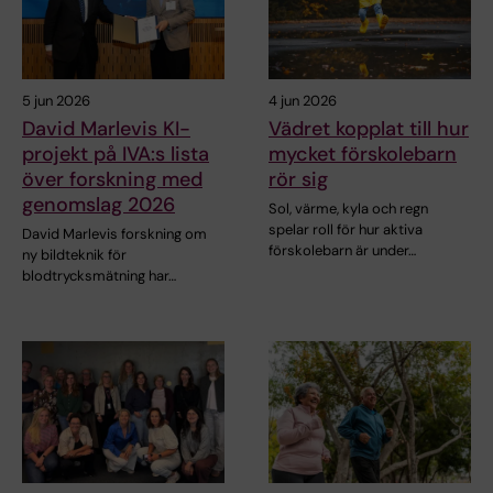
5 jun 2026
4 jun 2026
David Marlevis KI-
Vädret kopplat till hur
projekt på IVA:s lista
mycket förskolebarn
över forskning med
rör sig
genomslag 2026
Sol, värme, kyla och regn
spelar roll för hur aktiva
David Marlevis forskning om
förskolebarn är under…
ny bildteknik för
blodtrycksmätning har…