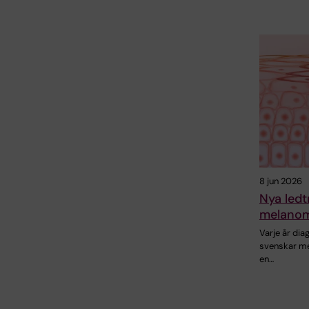
8 jun 2026
Nya ledt
melano
Varje år di
svenskar m
en…