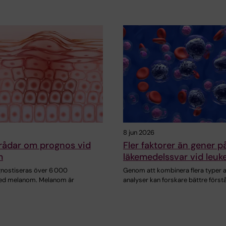
8 jun 2026
rådar om prognos vid
Fler faktorer än gener p
m
läkemedelssvar vid leuk
agnostiseras över 6 000
Genom att kombinera flera typer 
ed melanom. Melanom är
analyser kan forskare bättre först