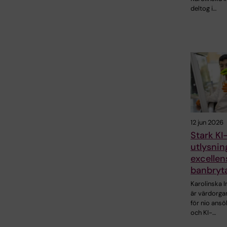
deltog i…
12 jun 2026
Stark KI
utlysnin
excellen
banbryt
Karolinska I
är värdorga
för nio ansö
och KI-…