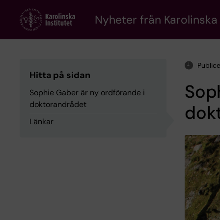
Skip
to
Nyheter från Karolinska 
main
content
Publice
Hitta på sidan
Soph
Sophie Gaber är ny ordförande i
doktorandrådet
dok
Länkar