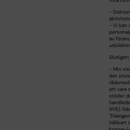
förändri
- Doktora
aktivitet
- Vi kan 
personal
av föränd
utbildnin
Slutligen
- Min vi
det stor
rådsmedl
att vara
stöder d
handleda
NVS). Näs
"Dialogen
hållbart 
kryssa-i-