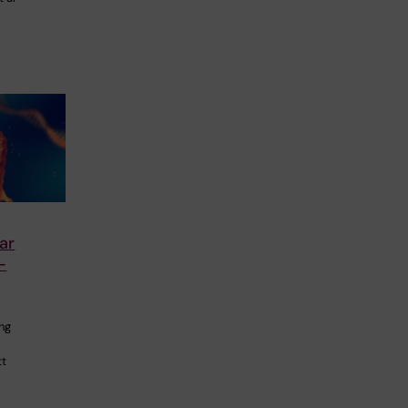
ar
-
ng
tt