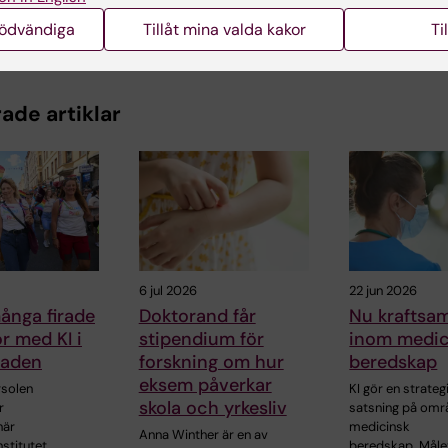
nödvändiga
Tillåt mina valda kakor
Ti
ade artiklar
6 jul 2026
22 jun 2026
ånga firade
Doktorand får
Nu kraftsam
kor med KI i
stipendium för
inom medic
raden
forskning om hur
beredskap
eksem påverkar
solen
KI gör en strateg
skola och yrkesliv
r
satsning på omr
när
medicinsk
Anna Winther är en av
nstitutet
beredskap. Måle