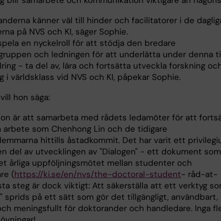
ng blir samarbete och kommunikation viktigare än någons
nderna känner väl till hinder och facilitatorer i de daglig
erna på NVS och KI, säger Sophie.
spela en nyckelroll för att stödja den bredare
gruppen och ledningen för att underlätta under denna t
ring - ta del av, lära och fortsätta utveckla forskning oc
g i världsklass vid NVS och KI, påpekar Sophie.
 vill hon säga:
sion är att samarbeta med rådets ledamöter för att forts
a arbete som Chenhong Lin och de tidigare
emmarna hittills åstadkommit. Det har varit ett privileg
 en del av utvecklingen av "Dialogen" - ett dokument som
et årliga uppföljningsmötet mellan studenter och
re (
https://ki.se/en/nvs/the-doctoral-student
- råd-at-
ta steg är dock viktigt: Att säkerställa att ett verktyg s
" sprids på ett sätt som gör det tillgängligt, användbart,
och meningsfullt för doktorander och handledare. Inga fl
övningar!