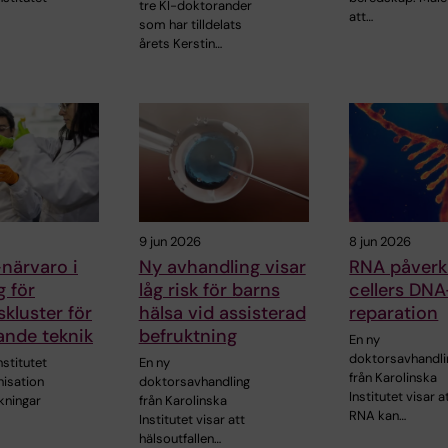
tre KI-doktorander
att…
som har tilldelats
årets Kerstin…
9 jun 2026
8 jun 2026
-närvaro i
Ny avhandling visar
RNA påverk
g för
låg risk för barns
cellers DNA
skluster för
hälsa vid assisterad
reparation
ande teknik
befruktning
En ny
doktorsavhandli
nstitutet
En ny
från Karolinska
nisation
doktorsavhandling
Institutet visar a
kningar
från Karolinska
RNA kan…
Institutet visar att
hälsoutfallen…