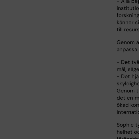
- Alla b
instituti
forskning
känner si
till resu
Genom at
anpassa 
- Det tv
mål, säge
- Det hjä
skyldighe
Genom tv
det en m
ökad kom
internati
Sophie t
helhet o