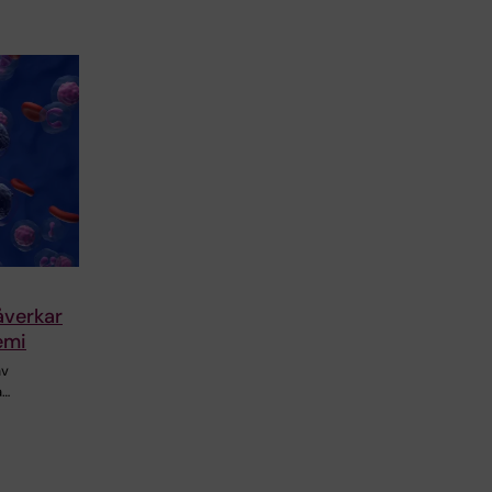
åverkar
emi
av
å…