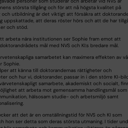
egåvade personer som studerar och arbetar vid NVS är
onens största tillgång och för att nå högsta kvalitet på
 och utbildning är det viktigt att försäkra att doktorand
g uppskattade, att deras röster hörs och att de har tillg
rser och stöd.
t arbeta nära institutionen ser Sophie fram emot att
doktorandrådets mål med NVS och KI:s bredare mål.
ärvetenskapliga samarbetet kan maximera effekten av vå
r Sophie.
lper att känna till doktorandernas rättigheter och
ter och hur vi, doktorander, passar in i den större KI-bil
ärvetenskapligt samarbete, akademiskt och socialt, fin
öjlighet att arbeta mot gemensamma handlingsmål som
munikation, hälsosam studie- och arbetsmiljö samt
onalisering.
ycker att det är en omställningstid för NVS och KI som
ch hon ser detta som deras största utmaning. I tider un