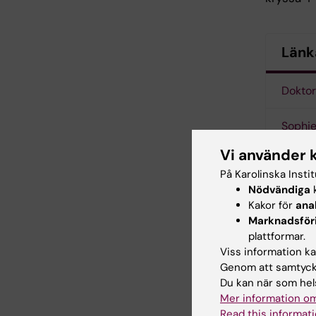
Länk
Doktor
Sophi
Vi använder 
På Karolinska Insti
Nödvändiga
k
Led
Tags
Kakor för
ana
Marknadsför
plattformar.
Viss information kan
Uppdatera
Genom att samtycka
Webb Adm
Du kan när som hels
Mer information om
Read this informati