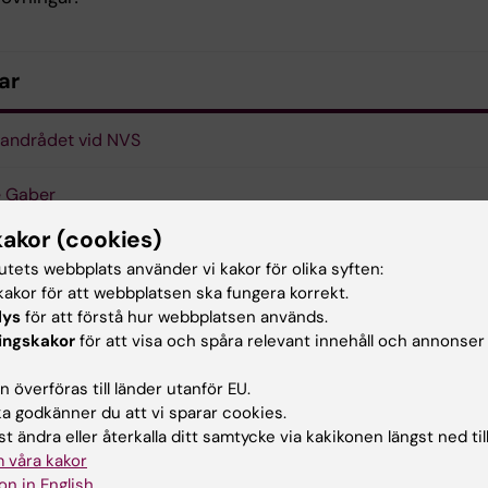
ar
andrådet vid NVS
e Gaber
kakor (cookies)
tutets webbplats använder vi kakor för olika syften:
akor för att webbplatsen ska fungera korrekt.
ning
Doktorand
lys
för att förstå hur webbplatsen används.
ingskakor
för att visa och spåra relevant innehåll och annonser
 överföras till länder utanför EU.
d av:
 godkänner du att vi sparar cookies.
in
2018-11-14
t ändra eller återkalla ditt samtycke via kakikonen längst ned til
 våra kakor
on in English