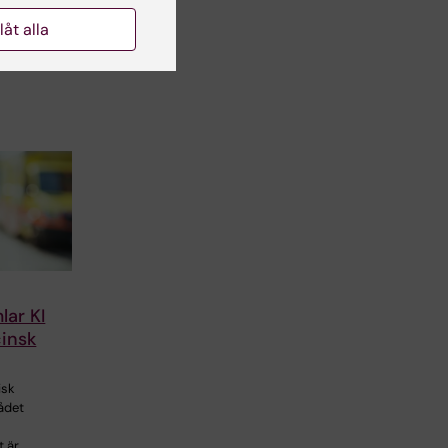
llåt alla
lar KI
insk
isk
ådet
t är