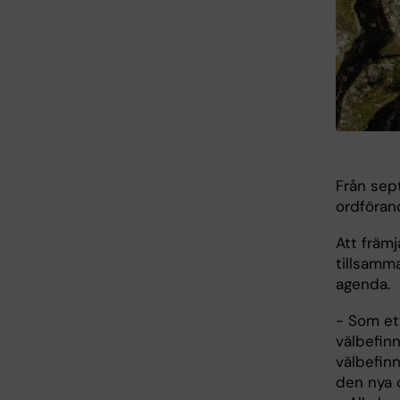
Från sep
ordföran
Att främ
tillsamm
agenda.
- Som et
välbefin
välbefinn
den nya 