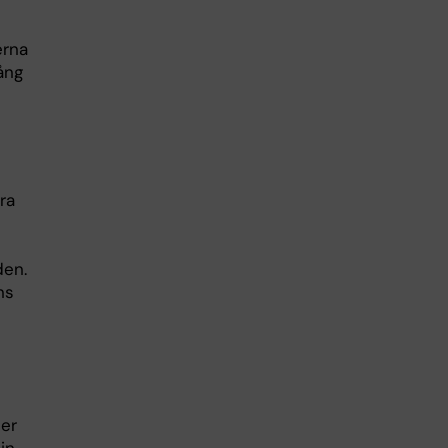
erna
ång
ra
den.
ns
der