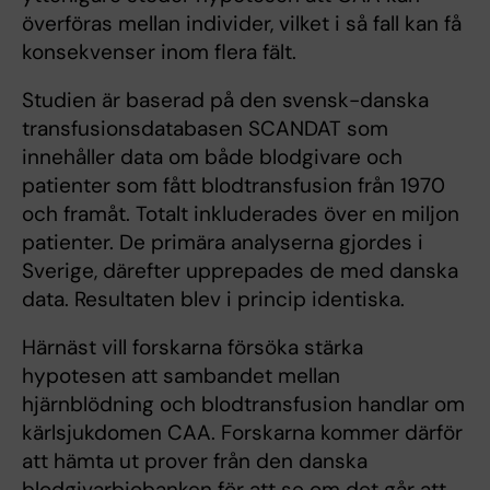
överföras mellan individer, vilket i så fall kan få
konsekvenser inom flera fält.
Studien är baserad på den svensk-danska
transfusionsdatabasen SCANDAT som
innehåller data om både blodgivare och
patienter som fått blodtransfusion från 1970
och framåt. Totalt inkluderades över en miljon
patienter. De primära analyserna gjordes i
Sverige, därefter upprepades de med danska
data. Resultaten blev i princip identiska.
Härnäst vill forskarna försöka stärka
hypotesen att sambandet mellan
hjärnblödning och blodtransfusion handlar om
kärlsjukdomen CAA. Forskarna kommer därför
att hämta ut prover från den danska
blodgivarbiobanken för att se om det går att