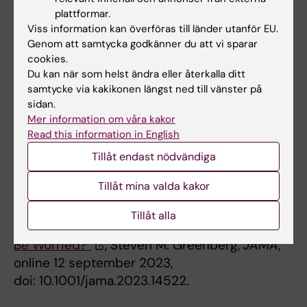
plattformar.
“
Intracerebral hemorrhage among blood
Viss information kan överföras till länder utanför EU.
donors and their transfusion recipients
”.
Genom att samtycka godkänner du att vi sparar
Jingcheng Zhao, Klaus Rostgaard, Elsa
cookies.
Lauwers, Torsten Dahlén, Sisse Rye Ostrowski,
Du kan när som helst ändra eller återkalla ditt
Christian Erikstrup, Ole Birger Pedersen,
samtycke via kakikonen längst ned till vänster på
sidan.
Bart De Strooper, Robin Lemmens, Henrik
Mer information om våra kakor
Hjalgrim, Gustaf Edgren.
JAMA (Journal of the
Read this information in English
American Medical Association),
online 12
Tillåt endast nödvändiga
september 2023, doi:
10.1001/jama.2023.14445.
Tillåt mina valda kakor
Editorial som kommenterar resultaten:
"Blood
Tillåt alla
Transfusion and Brain AmyloidosisShould We
Be Worried?"
, Steven M. Greenberg,
JAMA
,
online 12 september 2023,
doi: 10.1001/jama.2023.14522.