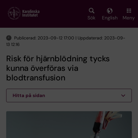
Skip
to
main
Sök
English
Meny
content
Publicerad: 2023-09-12 17:00 | Uppdaterad: 2023-09-
13 12:16
Risk för hjärnblödning tycks
kunna överföras via
blodtransfusion
Hitta på sidan