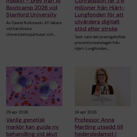
maskin - brev från AI
Conradsson får 3,6
Bootcamp 2026 vid
miljoner från Hjärt-
Stanford University
Lungfonden för att
utvärdera digitalt
Av Dawid Rutkowski, AT-läkare
stöd efter stroke
vid Karolinska
Universitetssjukhuset och…
Tack vare det prestigefylllda
preventionsanslaget från
Hjärt-Lungfonden…
29 apr 2026
24 apr 2026
Vanlig genetisk
Professor Anna
markör kan guida ny
Martling utsedd till
behandling vid akut
hedersledamot i