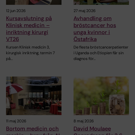
12 jun 2026
27 maj 2026
Kursavslutning på
Avhandling om
Klinisk medicin –
bröstcancer hos
inriktning kirurgi
unga kvinnor i
VT26
Östafrika
Kursen Klinisk medicin 3,
De flesta bröstcancerpatienter
kirurgisk inriktning, termin 7
i Uganda och Etiopien får sin
på…
diagnos för…
11 maj 2026
8 maj 2026
Bortom medicin och
David Moulaee