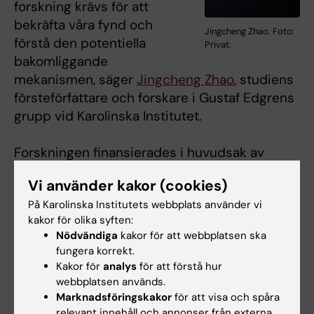
forskning krävs för att
bekräfta våra fynd och
Jingcheng Zhao. Foto:
förstå den potentiella
Privat.
bakomliggande
mekanismen, säger
Jingcheng Zhao
, studiens
försteförfattare och forskare i Gustaf Edgrens
grupp vid Karolinska Institutet.
Forskningen finansierades i huvudsak av
Vetenskapsrådet och Region Stockholm (ALF-
Vi använder kakor (cookies)
medel). KI-forskarna rapporterar inga
På Karolinska Institutets webbplats använder vi
företagsintressen (se den vetenskapliga
kakor för olika syften:
artikeln för en komplett förteckning över
Nödvändiga
kakor för att webbplatsen ska
medförfattarnas potentiella
fungera korrekt.
intressekonflikter).
Kakor för
analys
för att förstå hur
webbplatsen används.
Marknadsföringskakor
för att visa och spåra
Publikation
relevant innehåll och annonser från externa