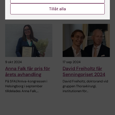
livshotande…
vid forskargruppen
Tillåt alla
thoraxkirurgi,…
9 okt 2024
17 sep 2024
Anna Falk får pris för
David Freiholtz får
årets avhandling
Senningpriset 2024
På SFAI/Aniva-kongressen i
David Freiholtz, doktorand vid
Helsingborg i september
gruppen Thoraxkirurgi,
tilldelades Anna Falk,…
institutionen för…