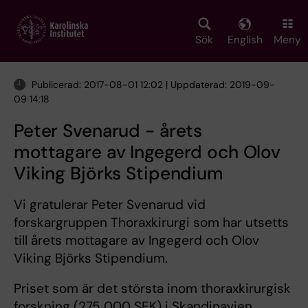
Skip
to
main
Sök
English
Meny
content
Publicerad: 2017-08-01 12:02 | Uppdaterad: 2019-09-
09 14:18
Peter Svenarud - årets
mottagare av Ingegerd och Olov
Viking Björks Stipendium
Vi gratulerar Peter Svenarud vid
forskargruppen Thoraxkirurgi som har utsetts
till årets mottagare av Ingegerd och Olov
Viking Björks Stipendium.
Priset som är det största inom thoraxkirurgisk
forskning (275 000 SEK) i Skandinavien