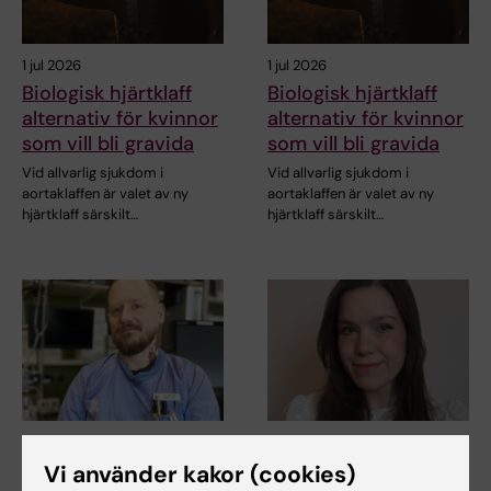
1 jul 2026
1 jul 2026
Biologisk hjärtklaff
Biologisk hjärtklaff
alternativ för kvinnor
alternativ för kvinnor
som vill bli gravida
som vill bli gravida
Vid allvarlig sjukdom i
Vid allvarlig sjukdom i
aortaklaffen är valet av ny
aortaklaffen är valet av ny
hjärtklaff särskilt…
hjärtklaff särskilt…
22 maj 2026
23 mar 2026
Avhandling om
Malin Granbom Koski
Vi använder kakor (cookies)