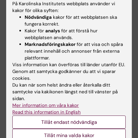
thorakal aortakirurgi
får Asklepiospriset
På Karolinska Institutets webbplats använder vi
med hjälp av
2025
kakor för olika syften:
hjärtlungmaskin
Malin Granbom Koski får
Nödvändiga
kakor för att webbplatsen ska
Svenska Läkaresällskapets
fungera korrekt.
Val av teknik vid thorakal
Kandidat- och…
aortakirurgi kan påverka
Kakor för
analys
för att förstå hur
komplikationsrisk och…
webbplatsen används.
Marknadsföringskakor
för att visa och spåra
relevant innehåll och annonser från externa
plattformar.
Viss information kan överföras till länder utanför EU.
Genom att samtycka godkänner du att vi sparar
cookies.
Du kan när som helst ändra eller återkalla ditt
samtycke via kakikonen längst ned till vänster på
sidan.
13 okt 2025
15 jan 2025
Mer information om våra kakor
Avhandling om
Ny avhandling om
Read this information in English
infektiös endokardit
minimalinvasiva
efter klaffkirurgi
tekniker för
Tillåt endast nödvändiga
hjärtklaffkirurgi
Infektiös endokardit efter
Tillåt mina valda kakor
klaffkirurgi är en ovanlig men
Mikael Kastengren, doktorand