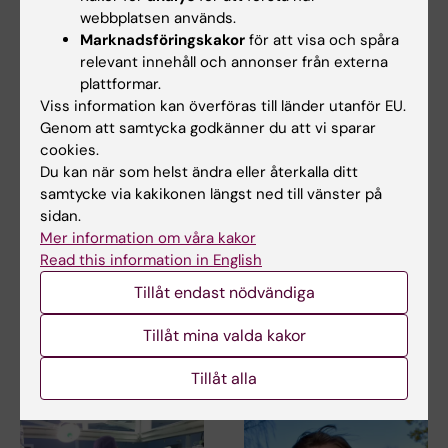
webbplatsen används.
Marknadsföringskakor
för att visa och spåra
relevant innehåll och annonser från externa
plattformar.
Viss information kan överföras till länder utanför EU.
Genom att samtycka godkänner du att vi sparar
cookies.
Du kan när som helst ändra eller återkalla ditt
samtycke via kakikonen längst ned till vänster på
22 maj 2026
23 mar 2026
sidan.
Avhandling om
Malin Granbom Koski
Mer information om våra kakor
thorakal aortakirurgi
får Asklepiospriset
Read this information in English
med hjälp av
2025
hjärtlungmaskin
Tillåt endast nödvändiga
Malin Granbom Koski får
Svenska Läkaresällskapets
Val av teknik vid thorakal
Kandidat- och…
Tillåt mina valda kakor
aortakirurgi kan påverka
komplikationsrisk och…
Tillåt alla