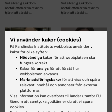
Vid allvarlig sjukdom i
Vid allvarlig sjukdom i
aortaklaffen är valet av ny
aortaklaffen är valet av ny
hjärtklaff särskilt…
hjärtklaff särskilt…
Vi använder kakor (cookies)
På Karolinska Institutets webbplats använder vi
kakor för olika syften:
Nödvändiga
kakor för att webbplatsen ska
fungera korrekt.
22 maj 2026
23 mar 2026
Kakor för
analys
för att förstå hur
Avhandling om
Malin Granbom Koski
webbplatsen används.
thorakal aortakirurgi
får Asklepiospriset
Marknadsföringskakor
för att visa och spåra
med hjälp av
2025
relevant innehåll och annonser från externa
hjärtlungmaskin
Malin Granbom Koski får
plattformar.
Svenska Läkaresällskapets
Val av teknik vid thorakal
Viss information kan överföras till länder utanför EU.
Kandidat- och…
aortakirurgi kan påverka
Genom att samtycka godkänner du att vi sparar
komplikationsrisk och…
cookies.