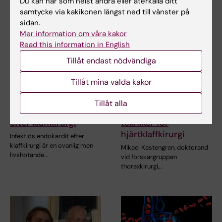
Du kan när som helst ändra eller återkalla ditt
samtycke via kakikonen längst ned till vänster på
sidan.
Mer information om våra kakor
Read this information in English
Tillåt endast nödvändiga
Tillåt mina valda kakor
13 okt 2025
15 jan 2025
Avhandling om
Ny avhandling om
Tillåt alla
infektiös endokardit
minimalinvasiva
efter klaffkirurgi
tekniker för
hjärtklaffkirurgi
Infektiös endokardit efter
klaffkirurgi är en ovanlig men
Mikael Kastengren, doktorand
livshotande…
vid forskargruppen
thoraxkirurgi,…