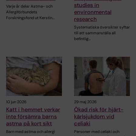
studies in
Varje år delar Astma- och
environmental
Allergiförbundets
Forskningsfond ut Kerstin…
research
Systematiska översikter syftar
till att sammanställa all
befintlig…
10 jun 2026
29 maj 2026
Katt i hemmet verkar
Ökad risk för hjärt-
inte försämra barns
kärlsjukdom vid
astma på kort sikt
celiaki
Barn med astma och allergi
Personer med celiaki och