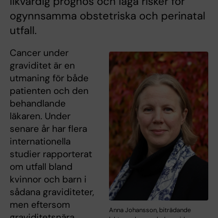
likvärdig prognos och låga risker för
ogynnsamma obstetriska och perinatal
utfall.
Cancer under
graviditet är en
utmaning för både
patienten och den
behandlande
läkaren. Under
senare år har flera
internationella
studier rapporterat
om utfall bland
kvinnor och barn i
sådana graviditeter,
men eftersom
Anna Johansson, biträdande
graviditetsnära