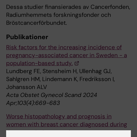
Dessa studier finansierades av Cancerfonden,
Radiumhemmets forskningsfonder och
Bröstcancerförbundet.
Publikationer
Risk factors for the increasing incidence of
pregnancy-associated cancer in Sweden - a
population-based study.
Lundberg FE, Stensheim H, Ullenhag GJ,
Sahlgren HM, Lindemann K, Fredriksson I,
Johansson ALV
Acta Obstet Gynecol Scand 2024
Apr;103(4):669-683
Worse histopathology and prognosis in
women with breast cancer diagnosed during
the second trimester of pregnancy.