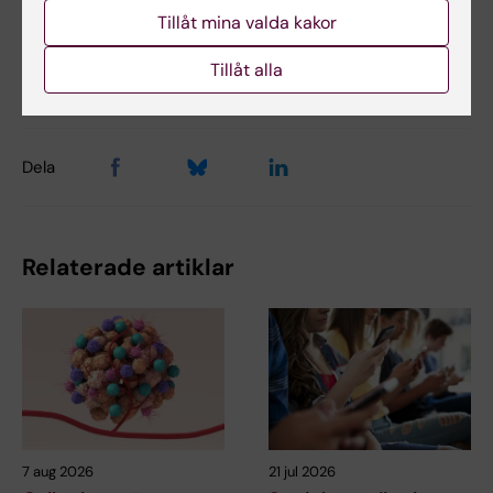
Uppdaterad av:
Tillåt mina valda kakor
Anne Hammarskjöld
2024-08-22
Innehållsgranskare:
Tillåt alla
Anna Johansson
Dela
Relaterade artiklar
7 aug 2026
21 jul 2026