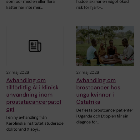
som bor med en eller flera
hudceliaki har en något ökad
katter har inte mer…
risk för hjärt-…
27 maj 2026
27 maj 2026
Avhandling om
Avhandling om
tillförlitlig AI i klinisk
bröstcancer hos
användning inom
unga kvinnor i
prostatacancerpatol
Östafrika
ogi
De flesta bröstcancerpatienter
i Uganda och Etiopien får sin
I en ny avhandling från
diagnos för…
Karolinska Institutet studerade
doktorand Xiaoyi…