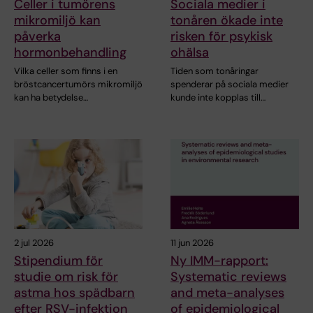
Celler i tumörens
Sociala medier i
mikromiljö kan
tonåren ökade inte
påverka
risken för psykisk
hormonbehandling
ohälsa
Vilka celler som finns i en
Tiden som tonåringar
bröstcancertumörs mikromiljö
spenderar på sociala medier
kan ha betydelse…
kunde inte kopplas till…
2 jul 2026
11 jun 2026
Stipendium för
Ny IMM-rapport:
studie om risk för
Systematic reviews
astma hos spädbarn
and meta-analyses
efter RSV-infektion
of epidemiological