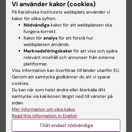
Gkekos L, Lundberg FE, Humphreys K,
Vi använder kakor (cookies)
Fredriksson I, Johansson ALV
På Karolinska Institutets webbplats använder vi
ESMO Open 2024 Apr;9(4):102972
kakor för olika syften:
Nödvändiga
kakor för att webbplatsen ska
Risk of obstetric and perinatal complications
fungera korrekt.
Kakor för
analys
för att förstå hur
in women presenting with breast cancer
webbplatsen används.
during pregnancy and the first year
Marknadsföringskakor
för att visa och spåra
postpartum in Sweden 1973-2017: A
relevant innehåll och annonser från externa
population-based matched study.
plattformar.
Lundberg FE, Gkekos L, Rodriguez-Wallberg
Viss information kan överföras till länder utanför EU.
KA, Fredriksson I, Johansson ALV
Genom att samtycka godkänner du att vi sparar
cookies.
Acta Obstet Gynecol Scand 2024
Du kan när som helst ändra eller återkalla ditt
Apr;103(4):684-694
samtycke via kakikonen längst ned till vänster på
sidan.
Mer information om våra kakor
Bröstcancer
Epidemiologi
Read this information in English
Tags
Tillåt endast nödvändiga