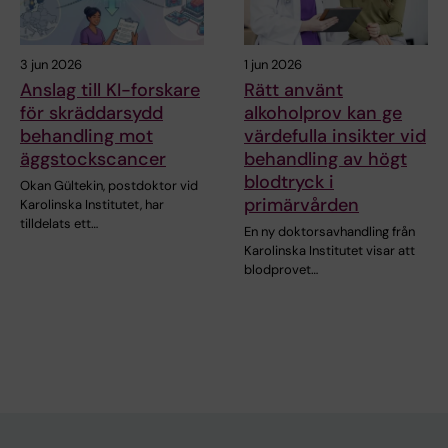
3 jun 2026
1 jun 2026
Anslag till KI-forskare
Rätt använt
för skräddarsydd
alkoholprov kan ge
behandling mot
värdefulla insikter vid
äggstockscancer
behandling av högt
blodtryck i
Okan Gültekin, postdoktor vid
primärvården
Karolinska Institutet, har
tilldelats ett…
En ny doktorsavhandling från
Karolinska Institutet visar att
blodprovet…