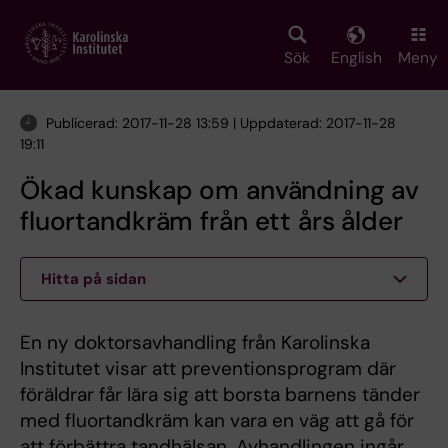
Skip
to
main
Sök
English
Meny
content
Publicerad: 2017-11-28 13:59 | Uppdaterad: 2017-11-28
19:11
Ökad kunskap om användning av
fluortandkräm från ett års ålder
Hitta på sidan
En ny doktorsavhandling från Karolinska
Institutet visar att preventionsprogram där
föräldrar får lära sig att borsta barnens tänder
med fluortandkräm kan vara en väg att gå för
att förbättra tandhälsan. Avhandlingen ingår