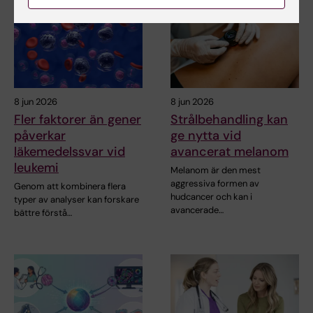
8 jun 2026
8 jun 2026
Fler faktorer än gener
Strålbehandling kan
påverkar
ge nytta vid
läkemedelssvar vid
avancerat melanom
leukemi
Melanom är den mest
aggressiva formen av
Genom att kombinera flera
hudcancer och kan i
typer av analyser kan forskare
avancerade…
bättre förstå…