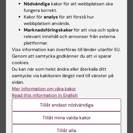
och yrkesliv
En ny doktorsavhandling från
Nödvändiga
kakor för att webbplatsen ska
Karolinska Institutet visar att
Anna Winther är en av tre KI-
fungera korrekt.
hälsoutfallen…
doktorander som har tilldelats
Kakor för
analys
för att förstå hur
årets Kerstin…
webbplatsen används.
Marknadsföringskakor
för att visa och spåra
relevant innehåll och annonser från externa
plattformar.
Viss information kan överföras till länder utanför EU.
Genom att samtycka godkänner du att vi sparar
cookies.
Du kan när som helst ändra eller återkalla ditt
samtycke via kakikonen längst ned till vänster på
8 jun 2026
8 jun 2026
sidan.
RNA påverkar cellers
Nya ledtrådar om
Mer information om våra kakor
DNA-reparation
prognos vid melanom
Read this information in English
En ny doktorsavhandling från
Varje år diagnostiseras över
Tillåt endast nödvändiga
Karolinska Institutet visar att
6 000 svenskar med
RNA kan…
melanom. Melanom är en…
Tillåt mina valda kakor
Tillåt alla