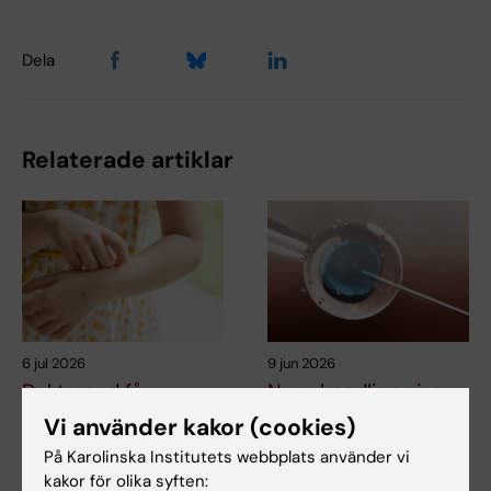
Dela
Relaterade artiklar
6 jul 2026
9 jun 2026
Doktorand får
Ny avhandling visar
stipendium för
låg risk för barns
Vi använder kakor (cookies)
forskning om hur
hälsa vid assisterad
På Karolinska Institutets webbplats använder vi
eksem påverkar skola
befruktning
kakor för olika syften: