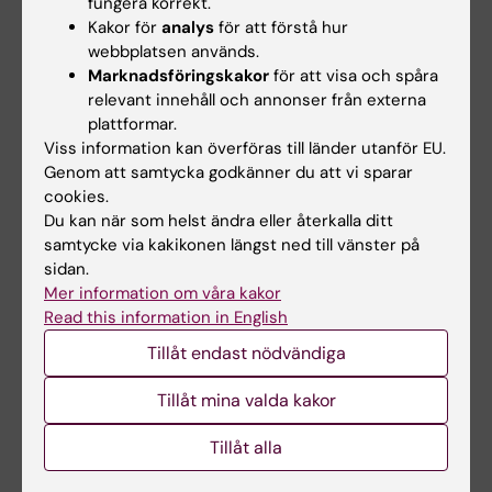
fungera korrekt.
Kakor för
analys
för att förstå hur
Regelbundna erektioner kan vara viktiga för att bibehålla
webbplatsen används.
potensen, visar en studie på möss publicerad i Science
Marknadsföringskakor
för att visa och spåra
av forskare vid Karolinska Institutet.
relevant innehåll och annonser från externa
– Vi upptäckte att en ökad frekvens av erektioner leder
plattformar.
till fler bindvävsceller som möjliggör erektion och
Viss information kan överföras till länder utanför EU.
tvärtom, att en minskad frekvens ger färre celler, säger
Genom att samtycka godkänner du att vi sparar
Christian Göritz, forskningsledare för studien.
cookies.
Nyheter
Du kan när som helst ändra eller återkalla ditt
samtycke via kakikonen längst ned till vänster på
sidan.
Mer information om våra kakor
Read this information in English
Tillåt endast nödvändiga
Tillåt mina valda kakor
Tillåt alla