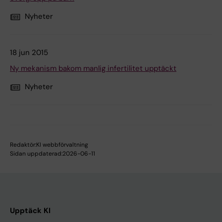
Nyheter
18 jun 2015
Ny mekanism bakom manlig infertilitet upptäckt
Nyheter
Redaktör:
KI webbförvaltning
Sidan uppdaterad:
2026-06-11
Upptäck KI