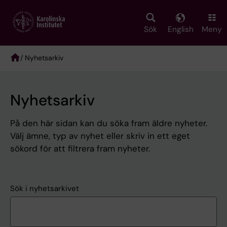
Skip
to
main
Sök
English
Meny
content
/ Nyhetsarkiv
Breadcrumb
Nyhetsarkiv
På den här sidan kan du söka fram äldre nyheter.
Välj ämne, typ av nyhet eller skriv in ett eget
sökord för att filtrera fram nyheter.
Sök i nyhetsarkivet