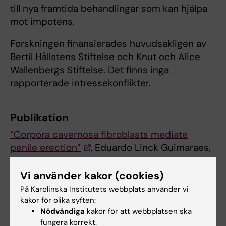
till nya framtida behandlingar som kan hjälpa
mot impotens.
Forskningen finansierades huvudsakligen av
Bertil Hållstens Stiftelse och Knut och Alice
Wallenbergs Stiftelse. Det finns inga
rapporterade intressekonflikter.
Publikation
“Corpora cavernosa fibroblasts mediate
penile erection”
, Eduardo Linck Guimaraes,
David Oliveira Dias, Wing Fung Hau, Anais
Julien, Daniel Holl, Maria Garcia-Collado,
Vi använder kakor (cookies)
Soniya Savant, Evelina Vågesjö, Mia Phillipson,
På Karolinska Institutets webbplats använder vi
Lars Jakobsson, Christian Göritz.
Science
,
kakor för olika syften:
Nödvändiga
kakor för att webbplatsen ska
online 8 februari 2024, doi:
fungera korrekt.