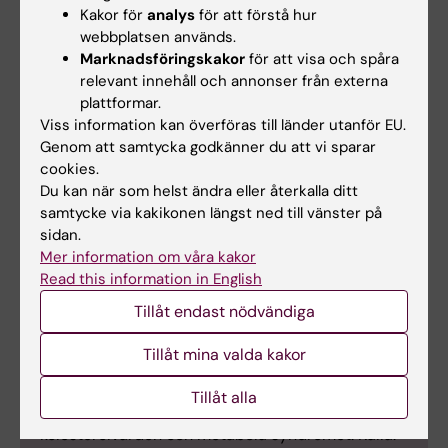
10.1126/science.ade8064.
Kakor för
analys
för att förstå hur
webbplatsen används.
Marknadsföringskakor
för att visa och spåra
relevant innehåll och annonser från externa
Fakta om
plattformar.
Viss information kan överföras till länder utanför EU.
impotens
Genom att samtycka godkänner du att vi sparar
cookies.
Impotens, eller
Du kan när som helst ändra eller återkalla ditt
erektil dysfunktion,
samtycke via kakikonen längst ned till vänster på
drabbar mellan 5
sidan.
Foto: Getty Images
och 20 procent av
Mer information om våra kakor
alla män, med
Read this information in English
ökande förekomst vid högre ålder. Impotens
Tillåt endast nödvändiga
påverkar ofta livskvaliteten samt den fysiska och
psykosociala hälsan negativt, både för patienten
Tillåt mina valda kakor
och dennes familj. Vanliga riskfaktorer, förutom
ålder, är liknande som för hjärt-kärlsjukdom:
Tillåt alla
inaktivitet, obesitas, högt blodtryck, rökning, höga
kolesterolvärden och metabola syndromet. Källa: