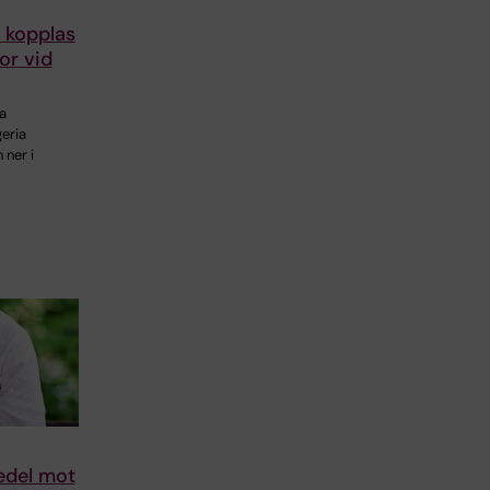
 kopplas
dor vid
a
eria
 ner i
edel mot