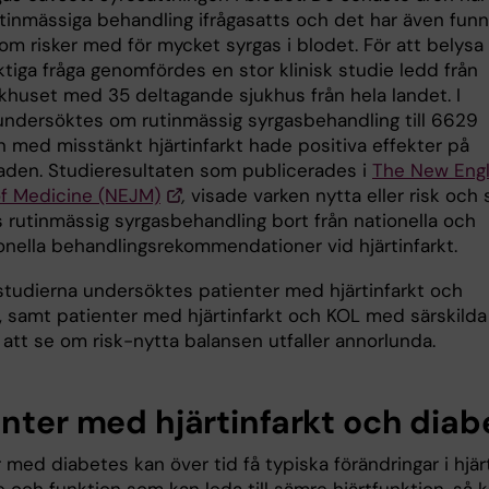
tinmässiga behandling ifrågasatts och det har även funn
om risker med för mycket syrgas i blodet. För att belysa
tiga fråga genomfördes en stor klinisk studie ledd från
khuset med 35 deltagande sjukhus från hela landet. I
undersöktes om rutinmässig syrgasbehandling till 6629
n med misstänkt hjärtinfarkt hade positiva effekter på
aden. Studieresultaten som publicerades i
The New Eng
of Medicine (NEJM)
,
visade varken nytta eller risk och
s rutinmässig syrgasbehandling bort från nationella och
ionella behandlingsrekommendationer vid hjärtinfarkt.
 studierna undersöktes patienter med hjärtinfarkt och
, samt patienter med hjärtinfarkt och KOL med särskilda
r att se om risk-nytta balansen utfaller annorlunda.
enter med hjärtinfarkt och diab
 med diabetes kan över tid få typiska förändringar i hjär