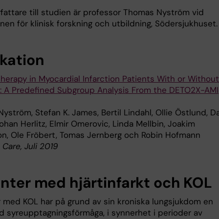
rfattare till studien är professor Thomas Nyström vid
onen för klinisk forskning och utbildning, Södersjukhuset.
ikation
herapy in Myocardial Infarction Patients With or Without
: A Predefined Subgroup Analysis From the DETO2X-AMI
ström, Stefan K. James, Bertil Lindahl, Ollie Östlund, D
Johan Herlitz, Elmir Omerovic, Linda Mellbin, Joakim
on, Ole Fröbert, Tomas Jernberg och Robin Hofmann
Care, Juli 2019
enter med hjärtinfarkt och KOL
r med KOL har på grund av sin kroniska lungsjukdom en
d syreupptagningsförmåga, i synnerhet i perioder av