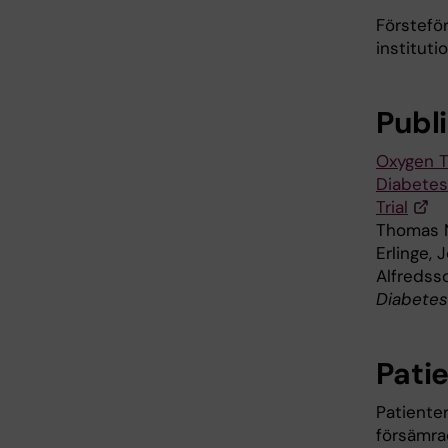
Förstefö
instituti
Publ
Oxygen T
Diabetes
Trial
Thomas Ny
Erlinge, 
Alfredss
Diabetes 
Pati
Patiente
försämra