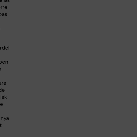
allat
rre
bas
n
rdel
ppen
a
are
ade
isk
re
 nya
t