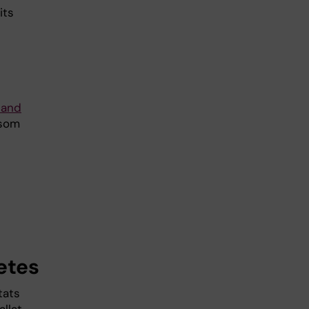
its
land
 som
etes
tats