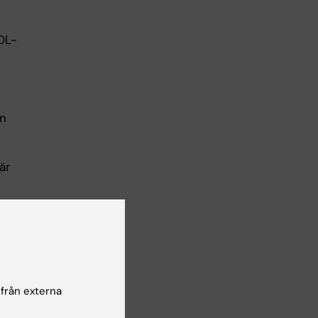
OL-
in
är
a
 från externa