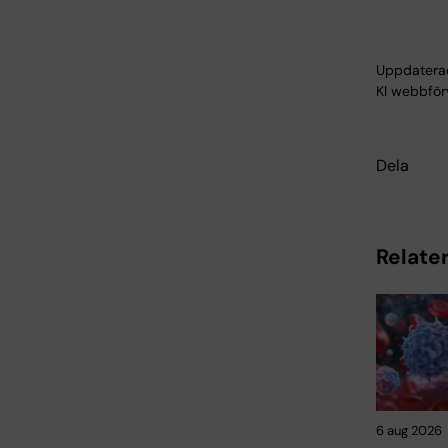
Uppdatera
KI webbför
Dela
Relater
6 aug 2026