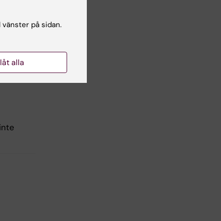
l vänster på sidan.
a
d
llåt alla
inte