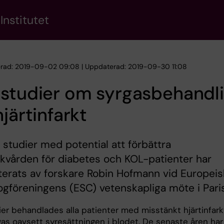
Institutet
erad: 2019-09-02 09:08 | Uppdaterad: 2019-09-30 11:08
 studier om syrgasbehandl
hjärtinfarkt
 studier med potential att förbättra
ukvården för diabetes och KOL-patienter har
erats av forskare Robin Hofmann vid Europeis
ogföreningens (ESC) vetenskapliga möte i Paris
ier behandlades alla patienter med misstänkt hjärtinfark
as oavsett syresättningen i blodet. De senaste åren har