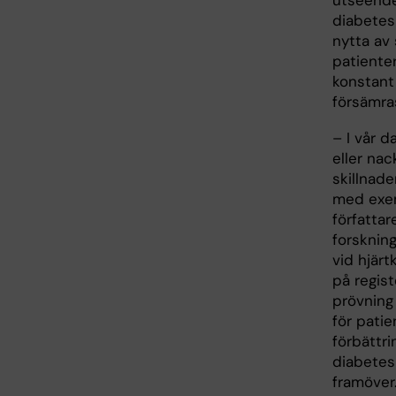
utseende 
diabetesh
nytta av
patienter
konstant 
försämras
– I vår d
eller nac
skillnad
med exem
författa
forsknin
vid hjärt
på regis
prövning
för patie
förbättri
diabetes
framöver