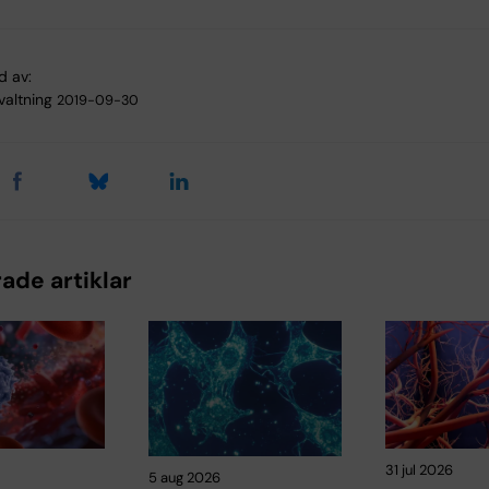
d av:
valtning
2019-09-30
ade artiklar
31 jul 2026
5 aug 2026