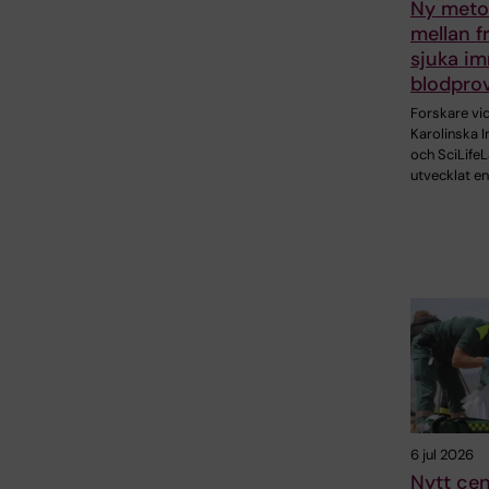
Ny metod
mellan f
sjuka im
blodpro
Forskare vi
Karolinska I
och SciLifeL
utvecklat en
6 jul 2026
Nytt ce