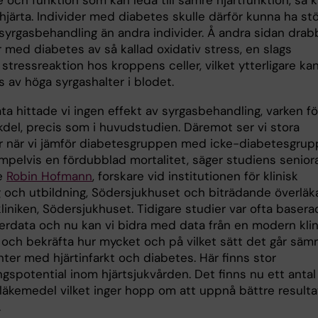
och funktion som kan leda till sämre hjärtfunktion, så k
järta. Individer med diabetes skulle därför kunna ha stö
 syrgasbehandling än andra individer. Å andra sidan drab
 med diabetes av så kallad oxidativ stress, en slags
stressreaktion hos kroppens celler, vilket ytterligare ka
 av höga syrgashalter i blodet.
ata hittade vi ingen effekt av syrgasbehandling, varken fö
kdel, precis som i huvudstudien. Däremot ser vi stora
er när vi jämför diabetesgruppen med icke-diabetesgru
pelvis en fördubblad mortalitet, säger studiens senior
re
Robin Hofmann
, forskare vid institutionen för klinisk
g och utbildning, Södersjukhuset och biträdande överläk
kliniken, Södersjukhuset. Tidigare studier var ofta baser
terdata och nu kan vi bidra med data från en modern klin
 och bekräfta hur mycket och på vilket sätt det går säm
nter med hjärtinfarkt och diabetes. Här finns stor
ngspotential inom hjärtsjukvården. Det finns nu ett antal
läkemedel vilket inger hopp om att uppnå bättre resulta
.