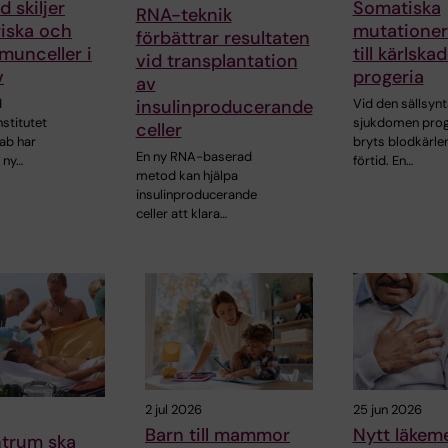
 skiljer
Somatiska
RNA-teknik
riska och
mutationer
förbättrar resultaten
munceller i
till kärlska
vid transplantation
v
progeria
av
insulinproducerande
d
Vid den sällsynt
nstitutet
sjukdomen prog
celler
ab har
bryts blodkärlen
En ny RNA-baserad
 ny…
förtid. En…
metod kan hjälpa
insulinproducerande
celler att klara…
2 jul 2026
25 jun 2026
Barn till mammor
Nytt läkem
ntrum ska