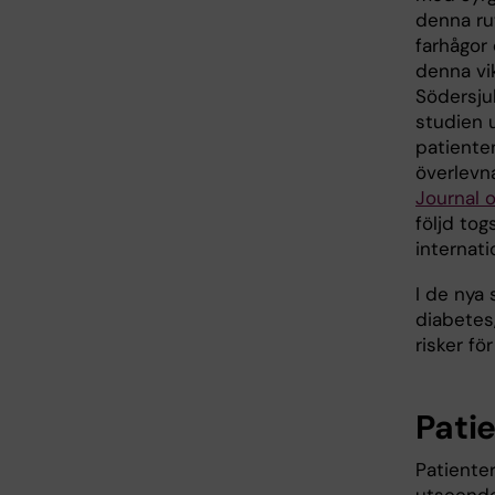
denna ru
farhågor 
denna vik
Södersju
studien 
patiente
överlevn
Journal 
följd tog
internat
I de nya
diabetes
risker fö
Pati
Patienter