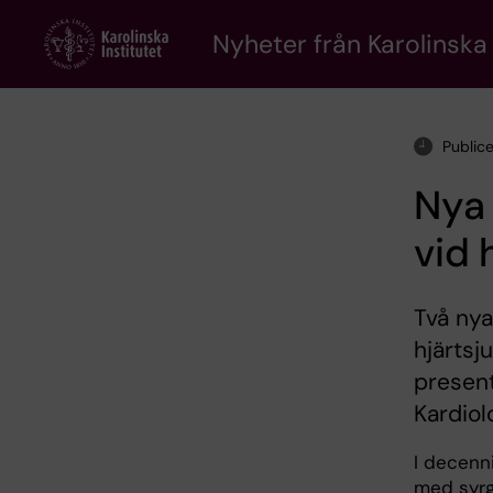
Skip
to
Nyheter från Karolinska 
main
content
Public
Nya
vid 
Två nya
hjärtsj
present
Kardiol
I decenn
med syrg