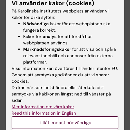
Vi använder kakor (cookies)
Fysiologi
Hjärt-kärlsjukdomar
Tags
På Karolinska Institutets webbplats använder vi
kakor för olika syften:
Nödvändiga
kakor för att webbplatsen ska
Uppdaterad av:
fungera korrekt.
Lilian Pagrot
2020-06-25
Kakor för
analys
för att förstå hur
webbplatsen används.
Marknadsföringskakor
för att visa och spåra
relevant innehåll och annonser från externa
Dela
plattformar.
Viss information kan överföras till länder utanför EU.
Genom att samtycka godkänner du att vi sparar
Relaterade artiklar
cookies.
Du kan när som helst ändra eller återkalla ditt
samtycke via kakikonen längst ned till vänster på
sidan.
Mer information om våra kakor
Read this information in English
Tillåt endast nödvändiga