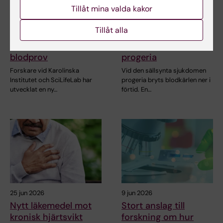
Tillåt mina valda kakor
6 aug 2026
31 jul 2026
Ny metod skiljer
Somatiska
Tillåt alla
mellan friska och
mutationer kopplas
sjuka immunceller i
till kärlskador vid
blodprov
progeria
Forskare vid Karolinska
Vid den sällsynta sjukdomen
Institutet och SciLifeLab har
progeria bryts blodkärlen ner i
utvecklat en ny…
förtid. En…
25 jun 2026
9 jun 2026
Nytt läkemedel mot
Stort anslag till
kronisk hjärtsvikt
forskning om hur