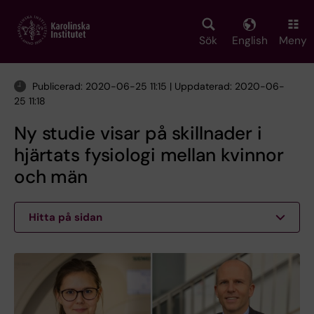
Skip
to
main
Sök
English
Meny
content
Publicerad: 2020-06-25 11:15 | Uppdaterad: 2020-06-
25 11:18
Ny studie visar på skillnader i
hjärtats fysiologi mellan kvinnor
och män
Hitta på sidan