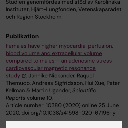
Studien genomfördes med stöd av Karolinska
Institutet, Hjärt-Lungfonden, Vetenskapsrådet
och Region Stockholm.
Publikation
Females have higher myocardial perfusion,
blood volume and extracellular volume
compared to males – an adenosine stress
cardiovascular magnetic resonance
study
. Jannike Nickander, Raquel
Themudo, Andreas Sigfridsson, Hui Xue, Peter
Kellman & Martin Ugander,
Scientific
Reports
volume 10,
Article number: 10380 (2020) online 25 June
2020, doi.org/10.1038/s41598-020-67196-y