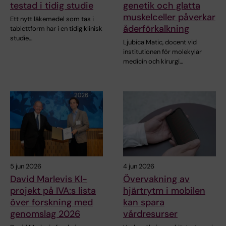
testad i tidig studie
genetik och glatta
muskelceller påverkar
Ett nytt läkemedel som tas i
åderförkalkning
tablettform har i en tidig klinisk
studie…
Ljubica Matic, docent vid
institutionen för molekylär
medicin och kirurgi…
5 jun 2026
4 jun 2026
David Marlevis KI-
Övervakning av
projekt på IVA:s lista
hjärtrytm i mobilen
över forskning med
kan spara
genomslag 2026
vårdresurser