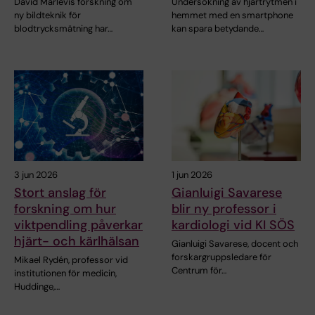
David Marlevis forskning om
Undersökning av hjärtrytmen i
ny bildteknik för
hemmet med en smartphone
blodtrycksmätning har…
kan spara betydande…
3 jun 2026
1 jun 2026
Stort anslag för
Gianluigi Savarese
forskning om hur
blir ny professor i
viktpendling påverkar
kardiologi vid KI SÖS
hjärt- och kärlhälsan
Gianluigi Savarese, docent och
forskargruppsledare för
Mikael Rydén, professor vid
Centrum för…
institutionen för medicin,
Huddinge,…