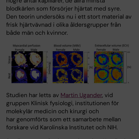
högre antal kapillärer, de allra minsta
blodkärlen som försörjer hjärtat med syre.
Den teorin undersöks nu i ett stort material av
frisk hjärtvävnad i olika åldersgrupper från
både män och kvinnor.
Studien har letts av
Martin Ugander
, vid
gruppen Klinisk fysiologi, institutionen för
molekylär medicin och kirurgi och
har genomförts som ett samarbete mellan
forskare vid Karolinska Institutet och NIH.