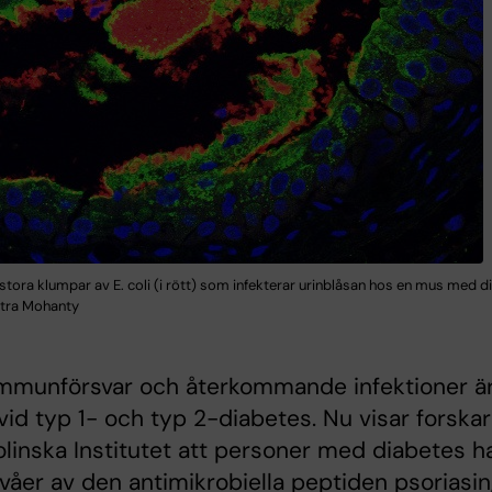
 stora klumpar av E. coli (i rött) som infekterar urinblåsan hos en mus med d
tra Mohanty
immunförsvar och återkommande infektioner ä
 vid typ 1- och typ 2-diabetes. Nu visar forska
olinska Institutet att personer med diabetes h
ivåer av den antimikrobiella peptiden psoriasin