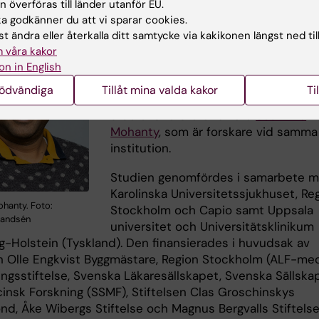
 överföras till länder utanför EU.
– Närmast planerar vi att ytterligare
 godkänner du att vi sparar cookies.
fördjupa våra studier av underliggan
t ändra eller återkalla ditt samtycke via kakikonen längst ned til
mekanismer för infektioner hos indiv
 våra kakor
med diabetes. Det långsiktiga målet 
on in English
att minska infektionsrisken hos den
nödvändiga
Tillåt mina valda kakor
Ti
stora och växande patientgrupp, säg
studiens försteförfattare
Soumitra
Mohanty
, som är forskare vid samma
institution.
Studien genomfördes i samarbete 
Karolinska Universitetssjukhuset, Re
hanty. Foto:
Stockholm och Capio samt Uppsala
andsén
universitet och Universitätsklinikum
g-Holstein (Tyskland). Den finansierades i huvudsak av
en Olle Engkvist Byggmästare, Region Stockholm (ALF-med
ingsstiftelse, Svenska Läkaresällskapet, Svenska Sällska
cinsk Forskning (SSMF), Stiftelsen Clas Groschinskys
nd, Åke Wibergs Stiftelse och Magnus Bergvalls Stiftelse