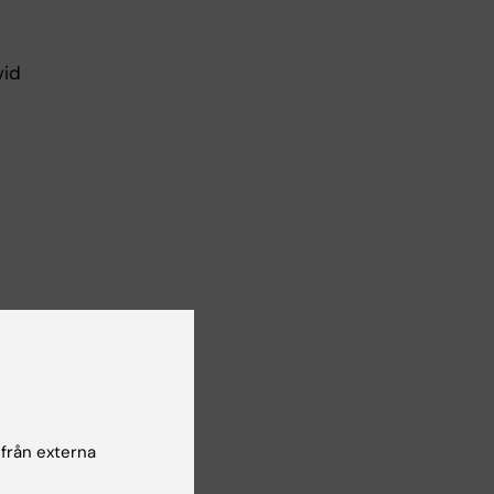
vid
de
för
ats
 att
 från externa