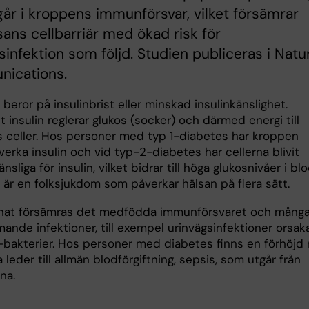
år i kroppens immunförsvar, vilket försämrar
sans cellbarriär med ökad risk för
sinfektion som följd. Studien publiceras i Natu
ications.
beror på insulinbrist eller minskad insulinkänslighet.
insulin reglerar glukos (socker) och därmed energi till
 celler. Hos personer med typ 1-diabetes har kroppen
llverka insulin och vid typ-2-diabetes har cellerna blivit
nsliga för insulin, vilket bidrar till höga glukosnivåer i blo
 är en folksjukdom som påverkar hälsan på flera sätt.
nat försämras det medfödda immunförsvaret och många
ande infektioner, till exempel urinvägsinfektioner orsa
-bakterier. Hos personer med diabetes finns en förhöjd 
 leder till allmän blodförgiftning, sepsis, som utgår från
na.