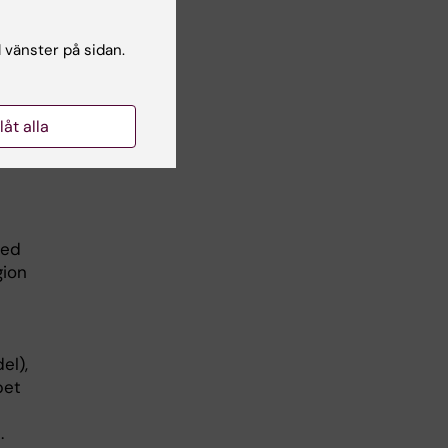
de
l vänster på sidan.
ider
är
na
llåt alla
er
med
gion
el),
pet
.