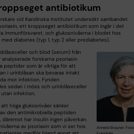
kroppseget antibiotikum
orskare vid Karolinska Institutet undersökt sambandet
oriasin, ett kroppseget antibiotikum som ingår i det
 immunförsvaret, och glukosnivåerna i blodet hos
med diabetes (typ 1, typ 2 eller prediabetes).
rinblåseceller och blod (serum) från
r analyserade forskarna psoriasin
 peptider som är viktiga för att
an i urinblåsan ska bevaras intakt
da mot infektion. Fynden
ades sedan i möss och urinblåseceller
utan infektion.
 att höga glukosnivåer sänker
 av den antimikrobiella peptiden
, däremot har insulin ingen påverkan.
nivåerna av psoriasin som vi ser hos
Annelie Brauner. Fot
patienter medför bland annat att
Frandsén