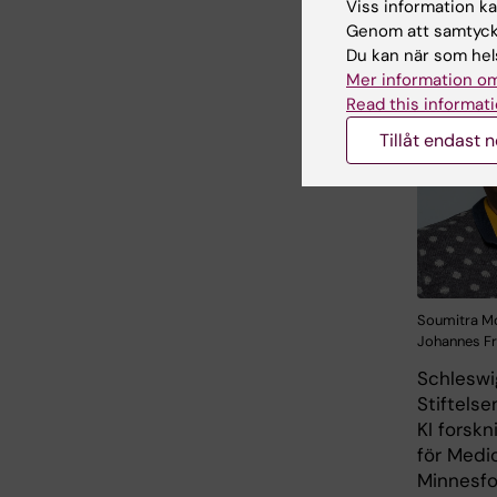
Viss information kan
Genom att samtycka
Du kan när som hels
Mer information om
Read this informati
Tillåt endast 
Soumitra Mo
Johannes Fr
Schleswi
Stiftels
KI forskn
för Medi
Minnesfo