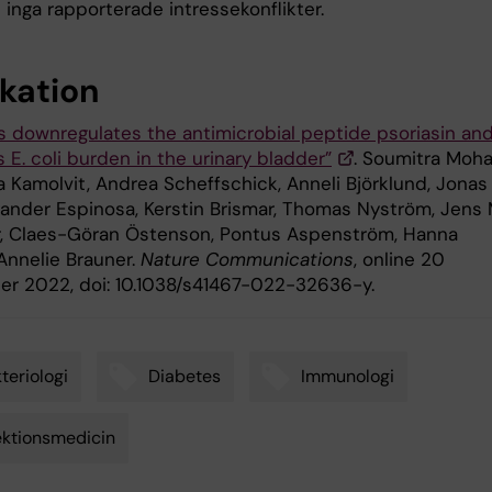
 inga rapporterade intressekonflikter.
ikation
s downregulates the antimicrobial peptide psoriasin an
 E. coli burden in the urinary bladder”
. Soumitra Moha
 Kamolvit, Andrea Scheffschick, Anneli Björklund, Jonas
exander Espinosa, Kerstin Brismar, Thomas Nyström, Jens 
, Claes-Göran Östenson, Pontus Aspenström, Hanna
Annelie Brauner.
Nature Communications
, online 20
r 2022, doi: 10.1038/s41467-022-32636-y.
teriologi
Diabetes
Immunologi
ektionsmedicin