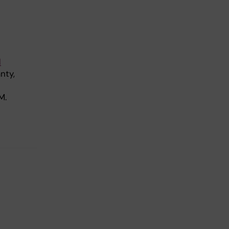
d
nty,
M.