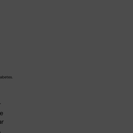
iabetes.
r
re
ar
,