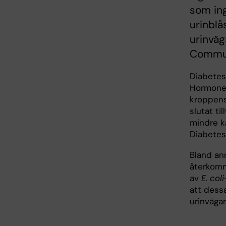
som ing
urinblå
urinväg
Commun
Diabetes 
Hormonet 
kroppens
slutat ti
mindre kä
Diabetes
Bland an
återkomm
av
E. coli
att dessa
urinvägar