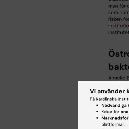
man får 
som norm
risken fö
instituti
Institute
Östr
bakt
Annelie B
behandli
Vi använder 
funktion
reglera 
På Karolinska Insti
hur östr
Nödvändiga
k
för höga
Kakor för
ana
psoriasi
Marknadsför
östrogen
plattformar.