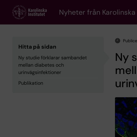
Skip
to
Nyheter från Karolinska 
main
content
Public
Hitta på sidan
Ny s
Ny studie förklarar sambandet
mellan diabetes och
mell
urinvägsinfektioner
urin
Publikation