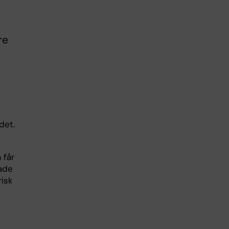
re
det.
 får
kade
risk