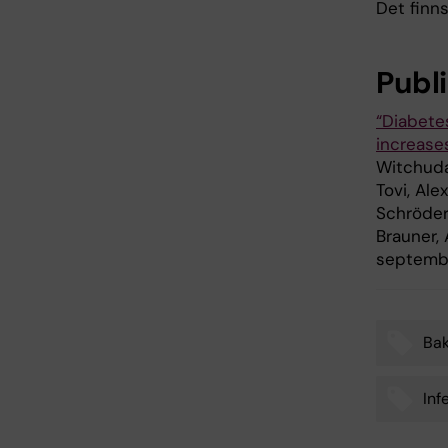
Det finns
Publ
“Diabete
increases
Witchuda
Tovi, Al
Schröder
Brauner, 
septembe
Bak
Tags
Inf