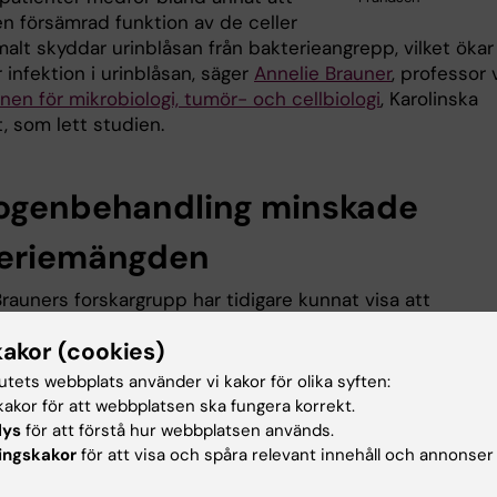
en försämrad funktion av de celler
alt skyddar urinblåsan från bakterieangrepp, vilket ökar
r infektion i urinblåsan, säger
Annelie Brauner
, professor 
onen för mikrobiologi, tumör- och cellbiologi
, Karolinska
t, som lett studien.
ogenbehandling minskade
eriemängden
rauners forskargrupp har tidigare kunnat visa att
ng med östrogen återställer urinblåsecellernas skyddan
kakor (cookies)
hos människor och möss och därmed kan hjälpa till att
immunsvaret vid urinvägsinfektion. Forskarna testade där
tutets webbplats använder vi kakor för olika syften:
ogenbehandling påverkar infekterade celler som exponer
akor för att webbplatsen ska fungera korrekt.
 glukosnivåer och kunde då visa att behandlingen ökade
lys
för att förstå hur webbplatsen används.
nnivåerna och minskade bakteriemängden, vilket indikerar
ingskakor
för att visa och spåra relevant innehåll och annonser
 kan ha effekt även hos patienter med diabetes.