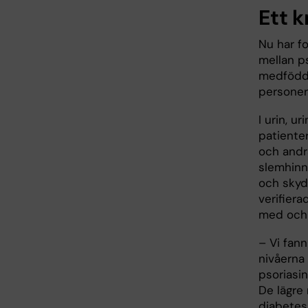
Ett 
Nu har f
mellan ps
medfödda
personer 
I urin, u
patiente
och andra
slemhinn
och skyd
verifier
med och 
– Vi fann
nivåerna
psoriasin
De lägre 
diabetes