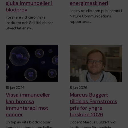
sjuka immunceller i
energimaskineri
blodprov
I en ny studie som publicerats i
Nature Communications
Forskare vid Karolinska
rapporterar…
Institutet och SciLifeLab har
utvecklat en ny…
15 jun 2026
8 jun 2026
Vissa immunceller
Marcus Buggert
kan bromsa
tilldelas Fernströms
immunterapi mot
pris för yngre
cancer
forskare 2026
En typ av vita blodkroppar i
Docent Marcus Buggert vid
immunsystemet som kallas
institutionen för medicin,