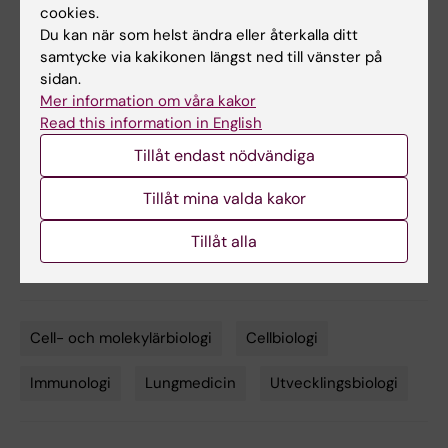
cookies.
Du kan när som helst ändra eller återkalla ditt
Publikation
samtycke via kakikonen längst ned till vänster på
sidan.
”
CD116+ fetal precursors migrate to the
Mer information om våra kakor
perinatal lung and give rise to human alveolar
Read this information in English
macrophages
”, Elza Evren, Emma Ringqvist,
Tillåt endast nödvändiga
Jean-Marc Doisne, Anna Thaller, Natalie
Sleiers, Richard A. Flavell, James P. Di Santo,
Tillåt mina valda kakor
Tim Willinger.
Journal of Experimental
Medicine,
12 januari 2022, doi:
Tillåt alla
10.1084/jem.20210987.
Cell- och molekylärbiologi
Cellbiologi
Tags
Immunologi
Lungmedicin
Utvecklingsbiologi