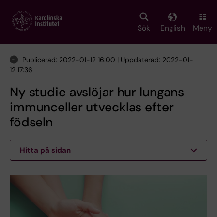
Skip
to
main
Sök
English
Meny
content
Publicerad: 2022-01-12 16:00 | Uppdaterad: 2022-01-
12 17:36
Ny studie avslöjar hur lungans
immunceller utvecklas efter
födseln
Hitta på sidan