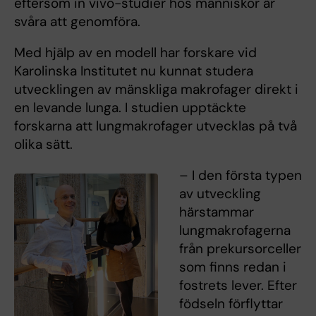
eftersom in vivo-studier hos människor är
svåra att genomföra.
Med hjälp av en modell har forskare vid
Karolinska Institutet nu kunnat studera
utvecklingen av mänskliga makrofager direkt i
en levande lunga. I studien upptäckte
forskarna att lungmakrofager utvecklas på två
olika sätt.
– I den första typen
av utveckling
härstammar
lungmakrofagerna
från prekursorceller
som finns redan i
fostrets lever. Efter
födseln förflyttar