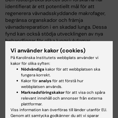
identifierat är ett potentiellt mål för att
regenerera vävnadsskyddande makrofager,
begränsa organskador och främja
vävnadsreparation i en skadad lunga. Dessa
fynd kan också stödja utvecklingen av nya
behandlingar för olika lungsjukdomar.
Vi använder kakor (cookies)
Forskningen finansierades av
På Karolinska Institutets webbplats använder vi
Vetenskapsrådet, SciLifeLab, Knut och Alice
kakor för olika syften:
Wallenbergs Stiftelse, Karolinska Institutet,
Nödvändiga
kakor för att webbplatsen ska
Centrum för innovativ medicin (CIMED),
fungera korrekt.
Region Stockholm, Hjärt-Lungfonden, Petrus
Kakor för
analys
för att förstå hur
och Augusta Hedlunds Stiftelse, och Kungl.
webbplatsen används.
Marknadsföringskakor
för att visa och spåra
Vetenskapsakademien. En av
relevant innehåll och annonser från externa
studieförfattarna från Yale University har
plattformar.
rapporterat intressekonflikter, vilka finns
Viss information kan överföras till länder utanför EU.
beskrivna i den vetenskapliga artikeln.
Genom att samtycka godkänner du att vi sparar