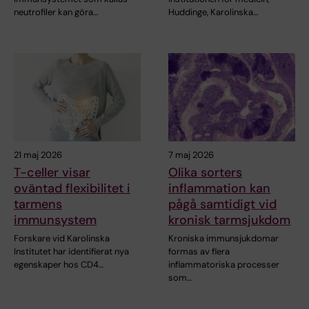
neutrofiler kan göra…
Huddinge, Karolinska…
21 maj 2026
7 maj 2026
T-celler visar
Olika sorters
oväntad flexibilitet i
inflammation kan
tarmens
pågå samtidigt vid
immunsystem
kronisk tarmsjukdom
Forskare vid Karolinska
Kroniska immunsjukdomar
Institutet har identifierat nya
formas av flera
egenskaper hos CD4…
inflammatoriska processer
som…