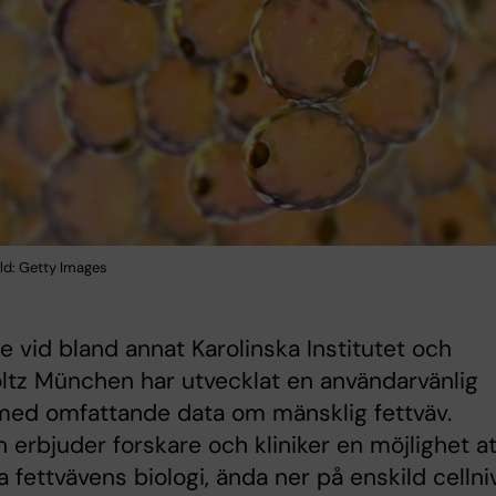
Bild: Getty Images
e vid bland annat Karolinska Institutet och
tz München har utvecklat en användarvänlig
med omfattande data om mänsklig fettväv.
n erbjuder forskare och kliniker en möjlighet at
a fettvävens biologi, ända ner på enskild cellni