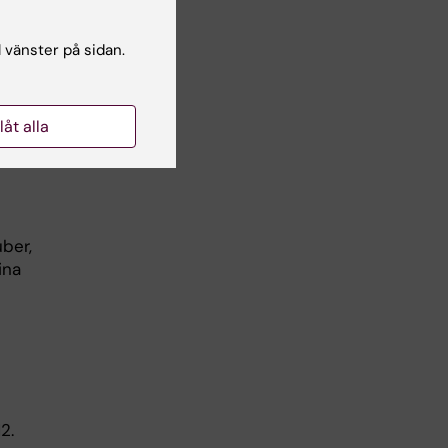
er.
l vänster på sidan.
llåt alla
uber,
ina
2.