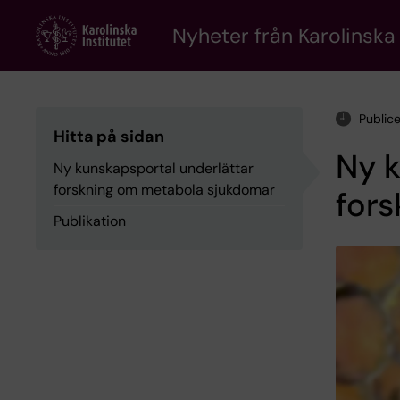
Skip
to
Nyheter från Karolinska 
main
content
Public
Hitta på sidan
Ny k
Ny kunskapsportal underlättar
forskning om metabola sjukdomar
for
Publikation