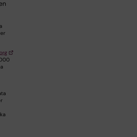
en
a
ver
org
 000
ka
ata
er
ska