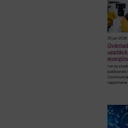
25 jun 2026
Ovänta
upptäckt
energima
I en ny stud
publicerats 
Communica
rapporterar