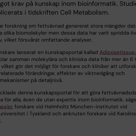
got krav på kunskap inom bioinformatik. Studi
licerats i tidskriften Cell Metabolism.
 har forskning om fettvävnad genererat stora mängder dat
a olika biomolekyler men dessa data har varit spridda ö
iv, vilket försvårat omfattande analyser.
orskare lanserat en kunskapsportal kallad
Adiposetissue.
lar samman molekylära och kliniska data från mer än 6
, vilket gör det möjligt för forskare och kliniker att utfors
relaterade förändringar, effekter av viktnedgång och
 mekanismer på detaljnivå.
ecklade denna kunskapsportal för att göra fettvävnadsd
iga för alla, även de utan expertis inom bioinformatik, säg
ssier
, forskare vid Helmholtz München-institutet vid
universitet i Tyskland och anknuten forskare vid Karolin
.