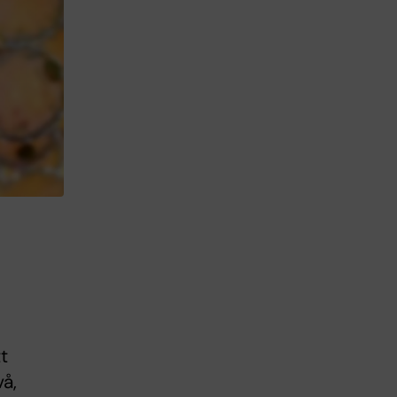
t
vå,