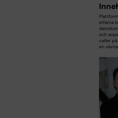
Inneh
Plattfor
erfarna 
datorkom
och anpa
celler på
en vävnad