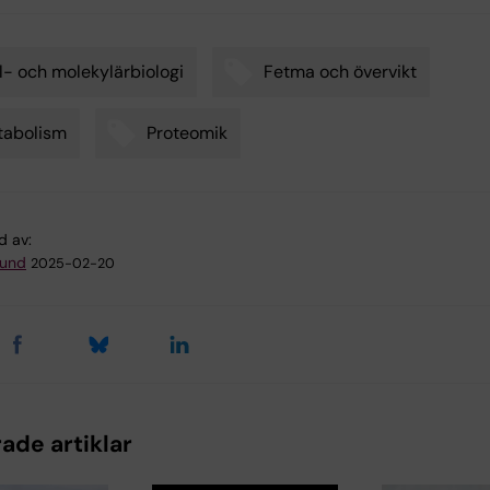
l- och molekylärbiologi
Fetma och övervikt
tabolism
Proteomik
d av:
lund
2025-02-20
ade artiklar