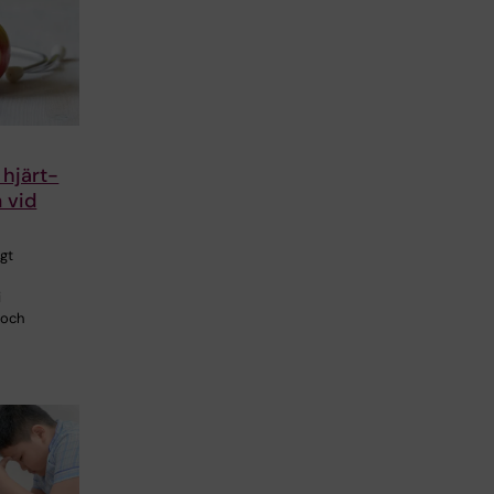
 hjärt-
 vid
igt
i
 och