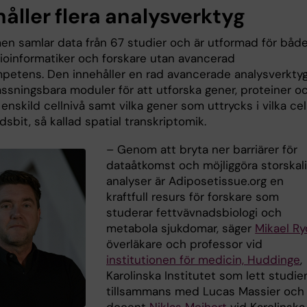
åller flera analysverktyg
men samlar data från 67 studier och är utformad för båd
bioinformatiker och forskare utan avancerad
petens. Den innehåller en rad avancerade analysverkty
ssningsbara moduler för att utforska gener, proteiner o
 enskild cellnivå samt vilka gener som uttrycks i vilka cell
sbit, så kallad spatial transkriptomik.
– Genom att bryta ner barriärer för
dataåtkomst och möjliggöra storskal
analyser är Adiposetissue.org en
kraftfull resurs för forskare som
studerar fettvävnadsbiologi och
metabola sjukdomar, säger
Mikael R
överläkare och professor vid
institutionen för medicin, Huddinge
,
Karolinska Institutet som lett studie
tillsammans med Lucas Massier och
docent
Niklas Mejhert
vid Karolinska