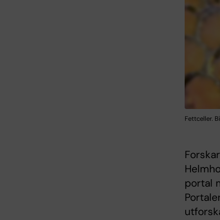
Fettceller. 
Forskar
Helmhol
portal 
Portale
utforsk