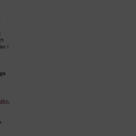
e
g
ch
er i
iga
ydén
,
n