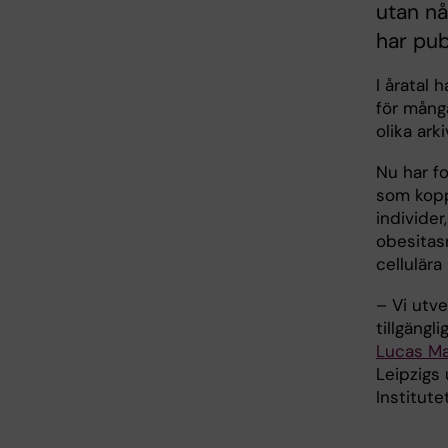
utan nå
har pub
I åratal
för mång
olika ark
Nu har f
som kopp
individer
obesitas
cellulära
– Vi utv
tillgängl
Lucas Ma
Leipzigs 
Institutet