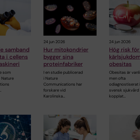
24 jun 2026
24 jun 2026
de samband
Hur mitokondrier
Hög risk för
a i cellens
bygger sina
kärlsjukdom
skineri
proteinfabriker
obesitas
ie som
I en studie publicerad
Obesitas är vanl
i Nature
i Nature
men ofta
tions
Communications har
odiagnostiserat 
…
forskare vid
svensk sjukvård
Karolinska…
kopplat…