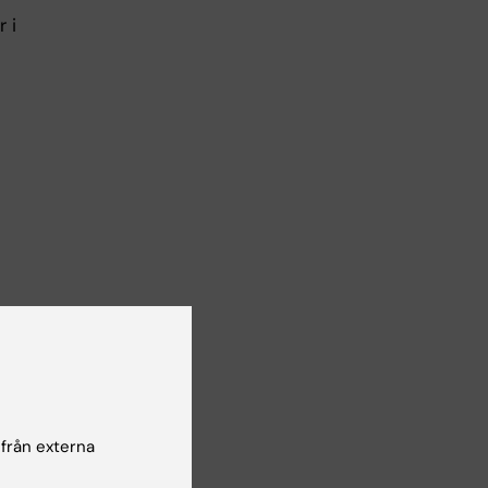
 i
e
,
 från externa
ör en