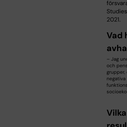
försvar
Studies
2021.
Vad 
avha
– Jag un
och pens
grupper, 
negativa
funktions
socioeko
Vilka
resu