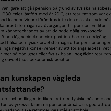
 vanligare att gå i pension på grund av fysiska hälsobesv
 1980-talet jämfört med år 2010, ett resultat som var ex
land kvinnor. Vidare förändras inte den självskattade häl
ka arbetsförmågan av övergången till pension. En liten
om kännetecknades av att de hade dålig psykosocial
ljö och låg socioekonomisk position, hade en nedgång i
ttad hälsa och fysisk arbetsförmåga efter pensioneringen
 inga negativa konsekvenser av att förlänga arbetslivet t
er mer på dödlighet eller fysisk hälsa i hög ålder, resultat
dig oavsett socioekonomisk position.
kan kunskapen vägleda
utsfattande?
ten i avhandlingen indikerar att den fysiska hälsan blan
ten av yrkesverksamma personer är så pass god att de
rknadspolitiska reformer vars mål är att höja