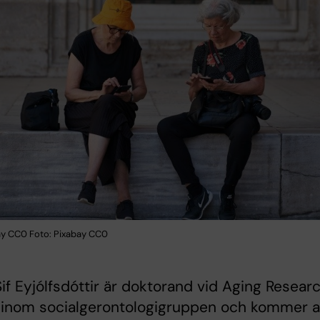
ay CC0 Foto: Pixabay CC0
if Eyjólfsdóttir är doktorand vid Aging Resear
 inom socialgerontologigruppen och kommer a