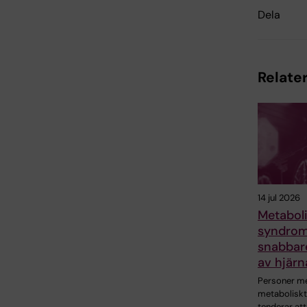
Dela
Relater
14 jul 2026
Metaboli
syndrom 
snabbar
av hjärn
Personer m
metabolisk
tenderar att