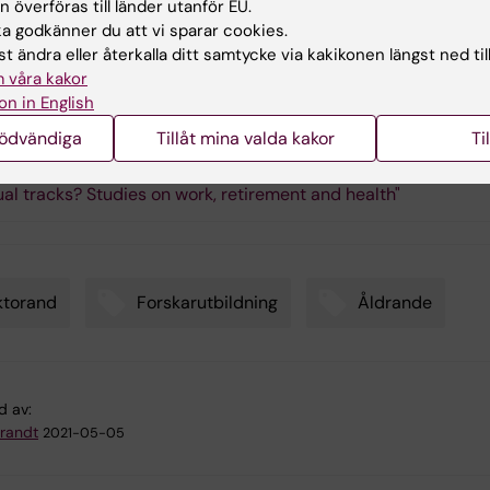
 överföras till länder utanför EU.
e och framtida pensionsreformer kan påverka deras häl
 godkänner du att vi sparar cookies.
er arbetslivets gång men även i högre åldrar
t ändra eller återkalla ditt samtycke via kakikonen längst ned til
 våra kakor
on in English
avhandlingen
nödvändiga
Tillåt mina valda kakor
Ti
al tracks? Studies on work, retirement and health"
ktorand
Forskarutbildning
Åldrande
d av:
Brandt
2021-05-05