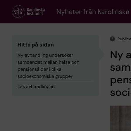
Skip
to
Nyheter från Karolinska 
main
content
Public
Hitta på sidan
Ny 
Ny avhandling undersöker
sambandet mellan hälsa och
sam
pensionsålder i olika
pens
socioekonomiska grupper
Läs avhandlingen
soc