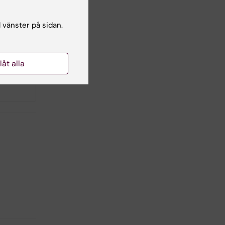
sa,
l vänster på sidan.
llåt alla