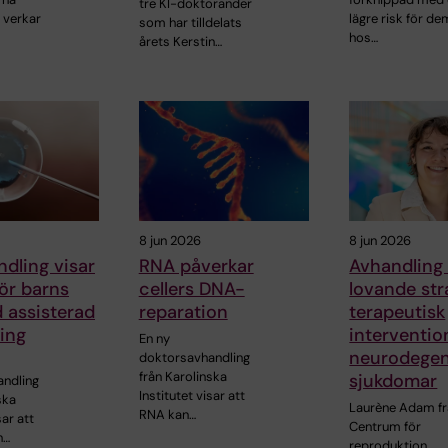
tre KI-doktorander
 verkar
lägre risk för d
som har tilldelats
hos…
årets Kerstin…
8 jun 2026
8 jun 2026
dling visar
RNA påverkar
Avhandling 
för barns
cellers DNA-
lovande str
d assisterad
reparation
terapeutisk
ing
interventio
En ny
neurodegen
doktorsavhandling
från Karolinska
sjukdomar
ndling
Institutet visar att
ska
Laurène Adam f
RNA kan…
sar att
Centrum för
n…
reproduktion,