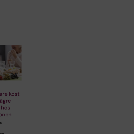
re kost
lägre
 hos
zonen
re
 en