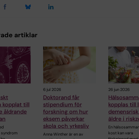
ade artiklar
6 jul 2026
26 jun 2026
skt
Doktorand får
Hälsosamma
kopplat till
stipendium för
kopplas till 
e åldrande
forskning om hur
demensrisk
an
eksem påverkar
äldre i risk
skola och yrkesliv
ed
En hälsosamma
t syndrom
kost kan vara
Anna Winther är en av
 ha
förknippad med