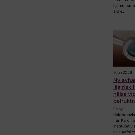
hjärnor som
äldre…
9 jun 2026
Ny avhan
låg risk 
hälsa vi
befruktn
En ny
doktorsavha
från Karolin
Institutet vi
hälsoutfalle