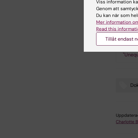
Viss information kan
nuvarand
Genom att samtycka
både und
Du kan när som hels
Mer information om
Read this informati
Läs 
Tillåt endast 
"Unequ
Do
Tags
Uppdatera
Charlotte 