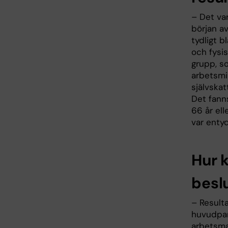
– Det var
början av
tydligt b
och fysis
grupp, s
arbetsmi
självska
Det fanns
66 år ell
var enty
Hur 
besl
– Resulta
huvudpar
arbetsma