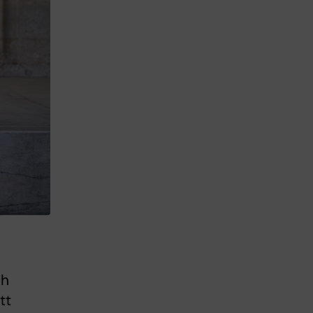
ch
tt