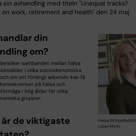
a sin avhandling med titeln "Unequal tracks?
 on work, retirement and health" den 24 maj
handlar din
ndling om?
dersöker sambandet mellan hälsa
ionsålder i olika socioekonomiska
och om ett förlängt arbetsliv kan få
 konsekvenser på hälsa och
förmåga i hög ålder för olika
nomiska grupper.
 är de viktigaste
Harpa Sif Eyjólfsdótti
Lucas Morin
ltaten?