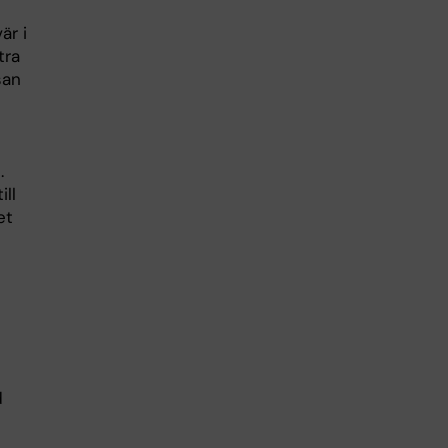
är i
tra
san
.
ill
et
d