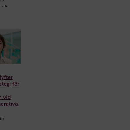
emens
lyfter
ategi för
n vid
erativa
rån