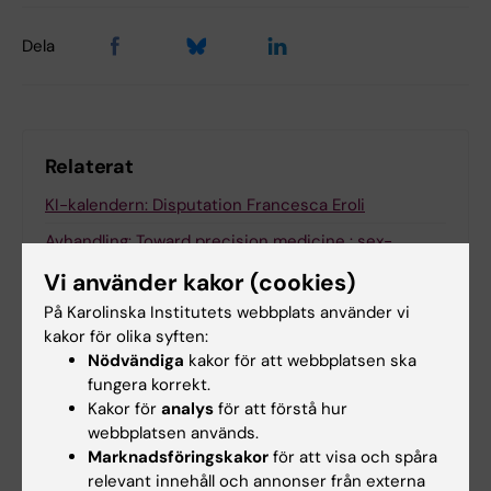
Dela
Relaterat
KI-kalendern: Disputation Francesca Eroli
Avhandling: Toward precision medicine : sex-
specific effects of multi-drug ther…
Vi använder kakor (cookies)
På Karolinska Institutets webbplats använder vi
kakor för olika syften:
Relaterade artiklar
Nödvändiga
kakor för att webbplatsen ska
fungera korrekt.
Kakor för
analys
för att förstå hur
webbplatsen används.
Marknadsföringskakor
för att visa och spåra
relevant innehåll och annonser från externa