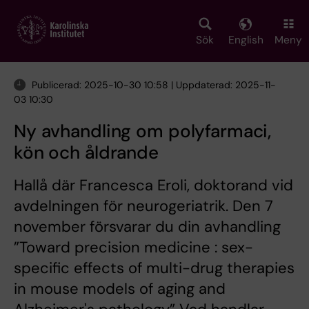
Skip
to
main
Sök
English
Meny
content
Publicerad: 2025-10-30 10:58 | Uppdaterad: 2025-11-
03 10:30
Ny avhandling om polyfarmaci,
kön och åldrande
Hallå där Francesca Eroli, doktorand vid
avdelningen för neurogeriatrik. Den 7
november försvarar du din avhandling
”Toward precision medicine : sex-
specific effects of multi-drug therapies
in mouse models of aging and