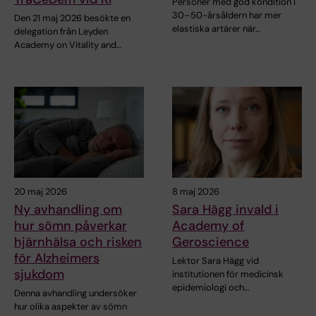
Personer med god kondition i
30–50-årsåldern har mer
Den 21 maj 2026 besökte en
elastiska artärer när…
delegation från Leyden
Academy on Vitality and…
20 maj 2026
8 maj 2026
Ny avhandling om
Sara Hägg invald i
hur sömn påverkar
Academy of
hjärnhälsa och risken
Geroscience
för Alzheimers
Lektor Sara Hägg vid
sjukdom
institutionen för medicinsk
epidemiologi och…
Denna avhandling undersöker
hur olika aspekter av sömn