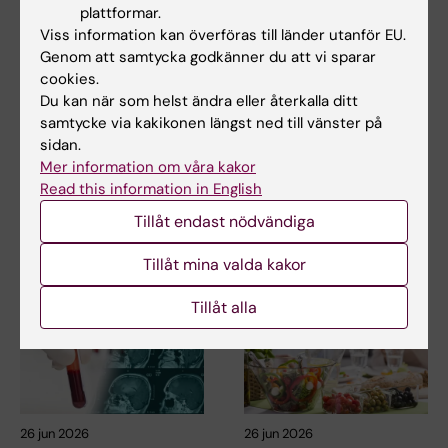
plattformar.
Viss information kan överföras till länder utanför EU.
Genom att samtycka godkänner du att vi sparar
23 jul 2026
14 jul 2026
cookies.
KI-forskare bidrar till
Metaboliskt syndrom
Du kan när som helst ändra eller återkalla ditt
nya WHO-riktlinjer
kopplat till snabbare
samtycke via kakikonen längst ned till vänster på
för att förebygga
åldrande av hjärnan
sidan.
demens
Personer med metaboliskt
Mer information om våra kakor
syndrom tenderar att ha
Read this information in English
Professor Miia Kivipelto och
hjärnor som verkar äldre…
flera forskare vid Karolinska
Tillåt endast nödvändiga
Institutet har…
Tillåt mina valda kakor
Tillåt alla
26 jun 2026
26 jun 2026