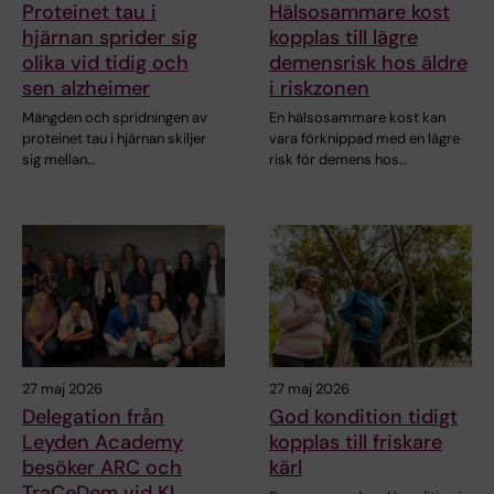
Proteinet tau i
Hälsosammare kost
hjärnan sprider sig
kopplas till lägre
olika vid tidig och
demensrisk hos äldre
sen alzheimer
i riskzonen
Mängden och spridningen av
En hälsosammare kost kan
proteinet tau i hjärnan skiljer
vara förknippad med en lägre
sig mellan…
risk för demens hos…
27 maj 2026
27 maj 2026
Delegation från
God kondition tidigt
Leyden Academy
kopplas till friskare
besöker ARC och
kärl
TraCeDem vid KI