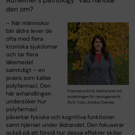
Alzheimer's pathology” Vad handlar
den om?
– När människor
blir äldre lever de
ofta med flera
kroniska sjukdomar
och tar flera
läkemedel
samtidigt – en
praxis som kallas
polyfarmaci. Den
Francesca Eroli, doktorand vid
här avhandlingen
avdelningen för neurogeriatrik,
undersöker hur
NVS. Foto: Annika Clemes.
polyfarmaci
påverkar fysiska och kognitiva funktioner
samt hjärnan under åldrandet. Den fokuserar
också på att förstå hur dessa effekter skiljer