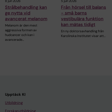
8 jun 2026
5 jun 2026
Strålbehandling kan
Från hörsel till balans
ge nytta vid
- små barns
avancerat melanom
vestibulära funktion
kan mätas tidigt
Melanom är den mest
aggressiva formen av
En ny doktorsavhandling från
hudcancer och kan i
Karolinska Institutet visar att…
avancerade…
Upptäck KI
Utbildning
Forskarutbildning