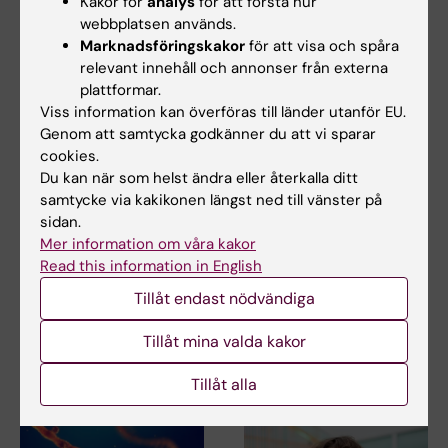
Kakor för
analys
för att förstå hur
webbplatsen används.
Marknadsföringskakor
för att visa och spåra
relevant innehåll och annonser från externa
plattformar.
Viss information kan överföras till länder utanför EU.
Genom att samtycka godkänner du att vi sparar
cookies.
Du kan när som helst ändra eller återkalla ditt
6 jul 2026
9 jun 2026
samtycke via kakikonen längst ned till vänster på
Doktorand får
Ny avhandling visar
sidan.
stipendium för
låg risk för barns
Mer information om våra kakor
forskning om hur
hälsa vid assisterad
Read this information in English
eksem påverkar skola
befruktning
och yrkesliv
Tillåt endast nödvändiga
En ny doktorsavhandling från
Karolinska Institutet visar att
Anna Winther är en av tre KI-
hälsoutfallen…
Tillåt mina valda kakor
doktorander som har tilldelats
årets Kerstin…
Tillåt alla