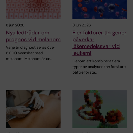
8 jun 2026
8 jun 2026
Nya ledtrådar om
Fler faktorer än gener
prognos vid melanom
påverkar
läkemedelssvar vid
Varje år diagnostiseras över
leukemi
6 000 svenskar med
melanom. Melanom är en…
Genom att kombinera flera
typer av analyser kan forskare
bättre förstå…