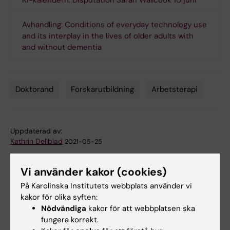
KI-kalendern: Disputation Sarah Wallcook 10 juni
Avhandling: Conditions of everyday technology use
and its interplay in the lives of older adults with
and without dementia
Doktorand
Forskarutbildning
Arbetsterapi
Tags
Uppdaterad av:
Kathrin Dellblad
2021-05-25
Vi använder kakor (cookies)
Dela
På Karolinska Institutets webbplats använder vi
kakor för olika syften:
Nödvändiga
kakor för att webbplatsen ska
fungera korrekt.
Relaterade artiklar