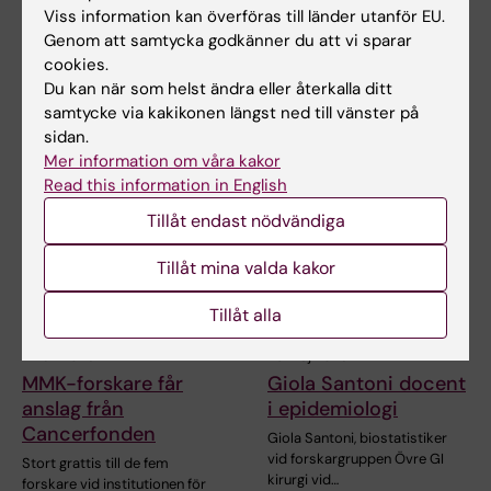
behandling av
onkologi
Viss information kan överföras till länder utanför EU.
matstrups- och
Cecilia Radkiewicz blev docent
Genom att samtycka godkänner du att vi sparar
magsäckscancer
i cancer och onkologi den 18
cookies.
november 2025…
Överlevnaden vid matstrups-
Du kan när som helst ändra eller återkalla ditt
och magsäckscancer har ökat,
samtycke via kakikonen längst ned till vänster på
men många…
sidan.
Mer information om våra kakor
Read this information in English
Tillåt endast nödvändiga
Tillåt mina valda kakor
Tillåt alla
11 nov 2025
26 maj 2025
MMK-forskare får
Giola Santoni docent
anslag från
i epidemiologi
Cancerfonden
Giola Santoni, biostatistiker
vid forskargruppen Övre GI
Stort grattis till de fem
kirurgi vid…
forskare vid institutionen för