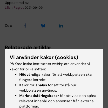
Uppdaterad av:
Lilian Pagrot
2021-09-09
Dela
Relaterade artiklar
Vi använder kakor (cookies)
På Karolinska Institutets webbplats använder vi
kakor för olika syften:
Nödvändiga
kakor för att webbplatsen ska
fungera korrekt.
Kakor för
analys
för att förstå hur
webbplatsen används.
13 maj 2026
1 dec 2025
Marknadsföringskakor
för att visa och spåra
Avhandling om
Cecilia Radkiewicz
relevant innehåll och annonser från externa
livskvalitet efter
docent i cancer och
plattformar.