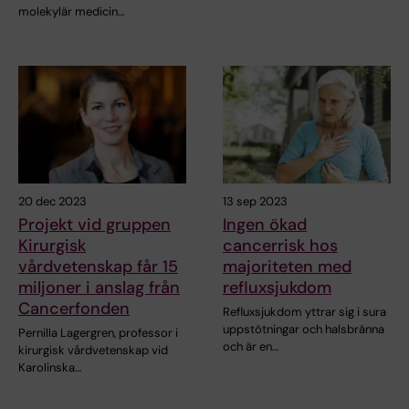
molekylär medicin…
20 dec 2023
13 sep 2023
Projekt vid gruppen
Ingen ökad
Kirurgisk
cancerrisk hos
vårdvetenskap får 15
majoriteten med
miljoner i anslag från
refluxsjukdom
Cancerfonden
Refluxsjukdom yttrar sig i sura
uppstötningar och halsbränna
Pernilla Lagergren, professor i
och är en…
kirurgisk vårdvetenskap vid
Karolinska…