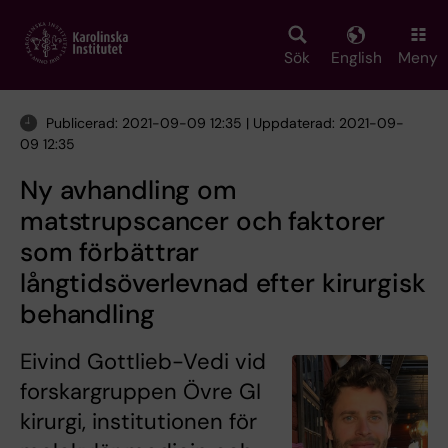
Skip
to
main
Sök
English
Meny
content
Publicerad: 2021-09-09 12:35 | Uppdaterad: 2021-09-
09 12:35
Ny avhandling om
matstrupscancer och faktorer
som förbättrar
långtidsöverlevnad efter kirurgisk
behandling
Eivind Gottlieb-Vedi vid
forskargruppen Övre GI
kirurgi, institutionen för