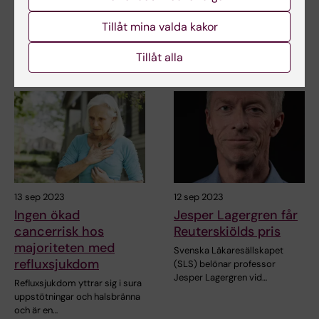
Cancerfonden
forskare vid institutionen för
molekylär medicin…
Pernilla Lagergren, professor i
Tillåt mina valda kakor
kirurgisk vårdvetenskap vid
Karolinska…
Tillåt alla
13 sep 2023
12 sep 2023
Ingen ökad
Jesper Lagergren får
cancerrisk hos
Reuterskiölds pris
majoriteten med
Svenska Läkaresällskapet
refluxsjukdom
(SLS) belönar professor
Jesper Lagergren vid…
Refluxsjukdom yttrar sig i sura
uppstötningar och halsbränna
och är en…