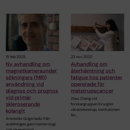
15 feb 2023
23 nov 2022
Ny avhandling om
Avhandling om
magnetkameraunder
återhämtning och
sökningars (MRI)
fatigue hos patienter
användning vid
opererade för
diagnos och prognos
matstrupscancer
vid primär
Zhao Cheng vid
skleroserande
forskargruppen Kirurgisk
vårdvetenskap, institutionen
kolangit
för…
Aristeidis Grigoriadis från
avdelningen gastroenterologi
och reumatologi…