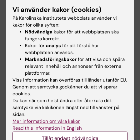
behandling av
onkologi
Vi använder kakor (cookies)
matstrups- och
Cecilia Radkiewicz blev docent
På Karolinska Institutets webbplats använder vi
magsäckscancer
i cancer och onkologi den 18
kakor för olika syften:
november 2025…
Överlevnaden vid matstrups-
Nödvändiga
kakor för att webbplatsen ska
och magsäckscancer har ökat,
fungera korrekt.
men många…
Kakor för
analys
för att förstå hur
webbplatsen används.
Marknadsföringskakor
för att visa och spåra
relevant innehåll och annonser från externa
plattformar.
Viss information kan överföras till länder utanför EU.
Genom att samtycka godkänner du att vi sparar
cookies.
Du kan när som helst ändra eller återkalla ditt
11 nov 2025
20 dec 2023
samtycke via kakikonen längst ned till vänster på
MMK-forskare får
Projekt vid gruppen
sidan.
anslag från
Kirurgisk
Mer information om våra kakor
Cancerfonden
vårdvetenskap får 15
Read this information in English
miljoner i anslag från
Stort grattis till de fem
Tillåt endast nödvändiga