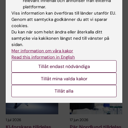
relevant innehåll och annonser från externa
plattformar.
Viss information kan överföras till länder utanför EU.
Genom att samtycka godkänner du att vi sparar
2 jul 2026
2 jul 2026
cookies.
MedH-forskare prisas
MedH-forskare prisas
Du kan när som helst ändra eller återkalla ditt
för välciterad
för välciterad
samtycke via kakikonen längst ned till vänster på
publikation
publikation
sidan.
MedH forskarna Christina
MedH forskarna Christina
Mer information om våra kakor
Alexandrou och Marie Löf har
Alexandrou och Marie Löf har
Read this information in English
tillsammans med…
tillsammans med…
Tillåt endast nödvändiga
Tillåt mina valda kakor
Tillåt alla
1 jul 2026
17 jun 2026
KI‑forskare tilldelas
Pär Nordlund tilldelas