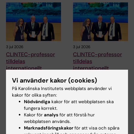
3 jul 2026
3 jul 2026
CLINTEC-professor
CLINTEC-professor
tilldelas
tilldelas
internationellt
internationellt
hederspris
hederspris
Vi använder kakor (cookies)
Matthias Löhr, professor i
Matthias Löhr, professor i
På Karolinska Institutets webbplats använder vi
gastroenterologi och
gastroenterologi och
hepatologi vid…
hepatologi vid…
kakor för olika syften:
Nödvändiga
kakor för att webbplatsen ska
fungera korrekt.
Kakor för
analys
för att förstå hur
webbplatsen används.
Marknadsföringskakor
för att visa och spåra