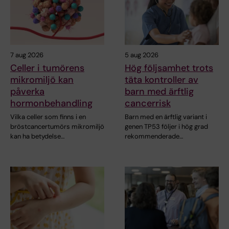
7 aug 2026
5 aug 2026
Celler i tumörens
Hög följsamhet trots
mikromiljö kan
täta kontroller av
påverka
barn med ärftlig
hormonbehandling
cancerrisk
Vilka celler som finns i en
Barn med en ärftlig variant i
bröstcancertumörs mikromiljö
genen TP53 följer i hög grad
kan ha betydelse…
rekommenderade…