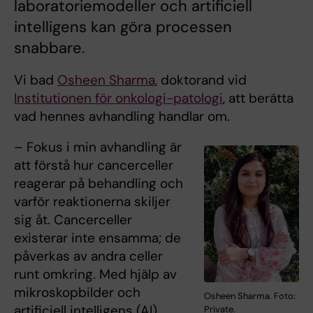
laboratoriemodeller och artificiell
intelligens kan göra processen
snabbare.
Vi bad
Osheen Sharma
, doktorand vid
Institutionen för onkologi-patologi
, att berätta
vad hennes avhandling handlar om.
– Fokus i min avhandling är
att förstå hur cancerceller
reagerar på behandling och
varför reaktionerna skiljer
sig åt. Cancerceller
existerar inte ensamma; de
påverkas av andra celler
runt omkring. Med hjälp av
mikroskopbilder och
Osheen Sharma. Foto:
artificiell intelligens (AI)
Private.