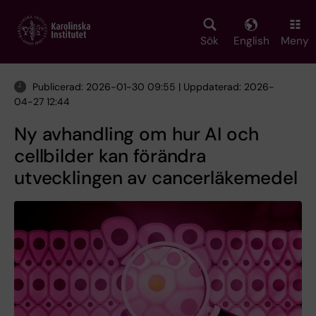
Skip
to
main
Sök
English
Meny
content
Publicerad: 2026-01-30 09:55 | Uppdaterad: 2026-
04-27 12:44
Ny avhandling om hur AI och
cellbilder kan förändra
utvecklingen av cancerläkemedel