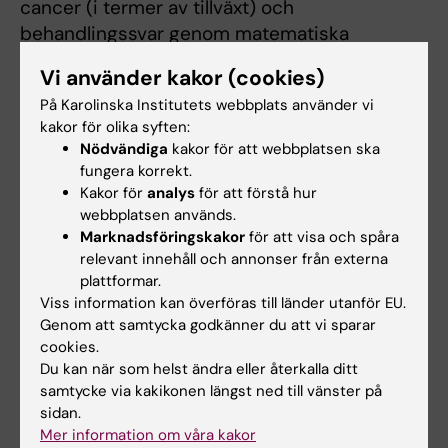
cancer (i termer av tillväxt) och
behandlingssvar genom matematiska
modeller.
Vi använder kakor (cookies)
På Karolinska Institutets webbplats använder vi
Avhandling
kakor för olika syften:
Nödvändiga
kakor för att webbplatsen ska
“
Integrative Analysis of Morphological and
fungera korrekt.
Chemical Signatures for Understanding Drug
Kakor för
analys
för att förstå hur
Perturbations in Diverse Cancer Cell
webbplatsen används.
Marknadsföringskakor
för att visa och spåra
Models
”
relevant innehåll och annonser från externa
plattformar.
Viss information kan överföras till länder utanför EU.
Disputation
Genom att samtycka godkänner du att vi sparar
Fredag 6 februari 2026 klockan 9:30
i
cookies.
Inghesalen, Widerströmska huset,
Du kan när som helst ändra eller återkalla ditt
samtycke via kakikonen längst ned till vänster på
Tomtebodavägen 18a.
sidan.
Mer information om våra kakor