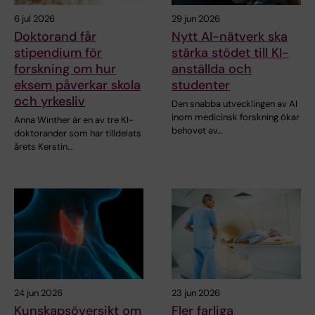
6 jul 2026
29 jun 2026
Doktorand får
Nytt AI-nätverk ska
stipendium för
stärka stödet till KI-
forskning om hur
anställda och
eksem påverkar skola
studenter
och yrkesliv
Den snabba utvecklingen av AI
inom medicinsk forskning ökar
Anna Winther är en av tre KI-
behovet av…
doktorander som har tilldelats
årets Kerstin…
24 jun 2026
23 jun 2026
Kunskapsöversikt om
Fler farliga