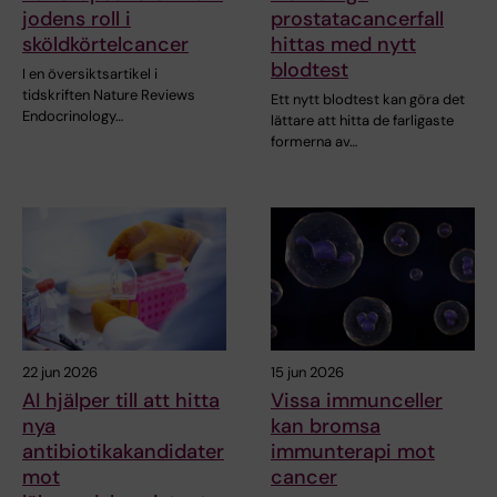
jodens roll i
prostatacancerfall
sköldkörtelcancer
hittas med nytt
blodtest
I en översiktsartikel i
tidskriften Nature Reviews
Ett nytt blodtest kan göra det
Endocrinology…
lättare att hitta de farligaste
formerna av…
22 jun 2026
15 jun 2026
AI hjälper till att hitta
Vissa immunceller
nya
kan bromsa
antibiotikakandidater
immunterapi mot
mot
cancer