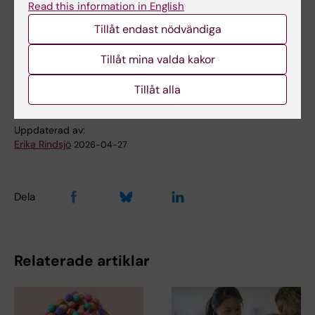
Read this information in English
Tillåt endast nödvändiga
Doktorand
Forskarutbildning
Tags
Tillåt mina valda kakor
Artificiell intelligens
Cancer och onkologi
Tillåt alla
Uppdaterad av:
Erika Rindsjö
2026-04-27
Dela
Relaterade artiklar