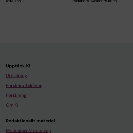
RNA kan…
melanom. Melanom är en…
Upptäck KI
Utbildning
Forskarutbildning
Forskning
Om KI
Redaktionellt material
Medicinsk Vetenskap