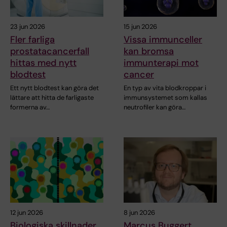
23 jun 2026
15 jun 2026
Fler farliga
Vissa immunceller
prostatacancerfall
kan bromsa
hittas med nytt
immunterapi mot
blodtest
cancer
Ett nytt blodtest kan göra det
En typ av vita blodkroppar i
lättare att hitta de farligaste
immunsystemet som kallas
formerna av…
neutrofiler kan göra…
12 jun 2026
8 jun 2026
Biologiska skillnader
Marcus Buggert