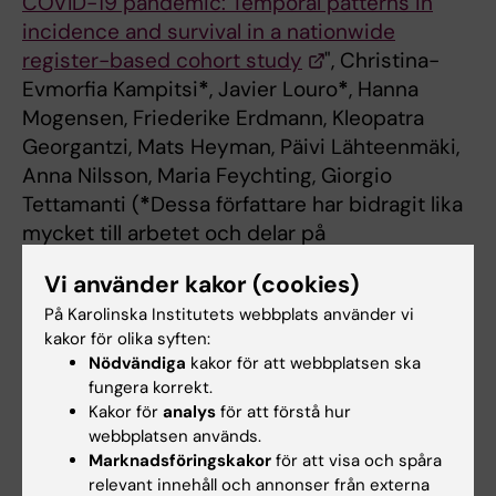
COVID-19 pandemic: Temporal patterns in
incidence and survival in a nationwide
register-based cohort study
", Christina-
Evmorfia Kampitsi
*
, Javier Louro
*
, Hanna
Mogensen, Friederike Erdmann, Kleopatra
Georgantzi, Mats Heyman, Päivi Lähteenmäki,
Anna Nilsson, Maria Feychting, Giorgio
Tettamanti (
*
Dessa författare har bidragit lika
mycket till arbetet och delar på
förstaförfattarskapet.).
PLOS Medicine,
online
Vi använder kakor (cookies)
5 februari 2026, doi:
På Karolinska Institutets webbplats använder vi
10.1371/journal.pmed.1004934.
kakor för olika syften:
Nödvändiga
kakor för att webbplatsen ska
fungera korrekt.
Barncancer
Cancer och onkologi
Covid-19
Kakor för
analys
för att förstå hur
Tags
webbplatsen används.
Virologi
Marknadsföringskakor
för att visa och spåra
relevant innehåll och annonser från externa