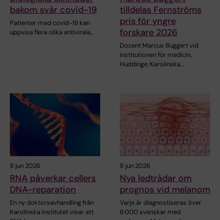
bakom svår covid-19
tilldelas Fernströms
pris för yngre
Patienter med covid-19 kan
forskare 2026
uppvisa flera olika antivirala…
Docent Marcus Buggert vid
institutionen för medicin,
Huddinge, Karolinska…
8 jun 2026
8 jun 2026
RNA påverkar cellers
Nya ledtrådar om
DNA-reparation
prognos vid melanom
En ny doktorsavhandling från
Varje år diagnostiseras över
Karolinska Institutet visar att
6 000 svenskar med