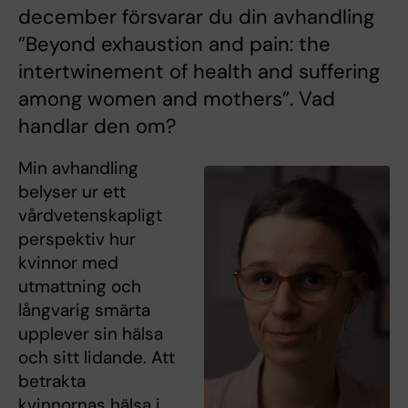
december försvarar du din avhandling
”Beyond exhaustion and pain: the
intertwinement of health and suffering
among women and mothers”. Vad
handlar den om?
Min avhandling
belyser ur ett
vårdvetenskapligt
perspektiv hur
kvinnor med
utmattning och
långvarig smärta
upplever sin hälsa
och sitt lidande. Att
betrakta
kvinnornas hälsa i