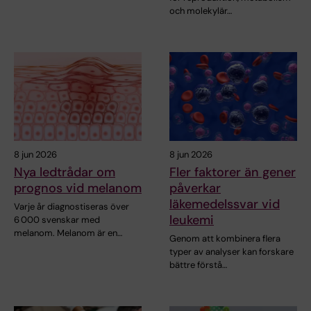
och molekylär…
8 jun 2026
8 jun 2026
Nya ledtrådar om
Fler faktorer än gener
prognos vid melanom
påverkar
läkemedelssvar vid
Varje år diagnostiseras över
leukemi
6 000 svenskar med
melanom. Melanom är en…
Genom att kombinera flera
typer av analyser kan forskare
bättre förstå…