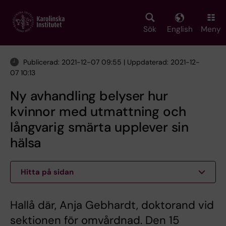
Skip
to
main
Sök
English
Meny
content
Publicerad: 2021-12-07 09:55 | Uppdaterad: 2021-12-
07 10:13
Ny avhandling belyser hur
kvinnor med utmattning och
långvarig smärta upplever sin
hälsa
Hitta på sidan
Hallå där, Anja Gebhardt, doktorand vid
sektionen för omvårdnad. Den 15