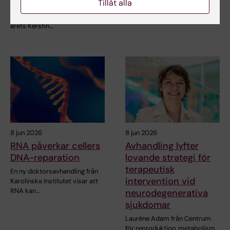
Tillåt alla
Karolinska Institutet visar att
Anna Winther är en av tre KI-
hälsoutfallen…
doktorander som har tilldelats
årets Kerstin…
8 jun 2026
8 jun 2026
RNA påverkar cellers
Avhandling lyfter
DNA-reparation
lovande strategi för
terapeutisk
En ny doktorsavhandling från
intervention vid
Karolinska Institutet visar att
RNA kan…
neurodegenerativa
sjukdomar
Laurène Adam från Centrum
för reproduktion, metabolism