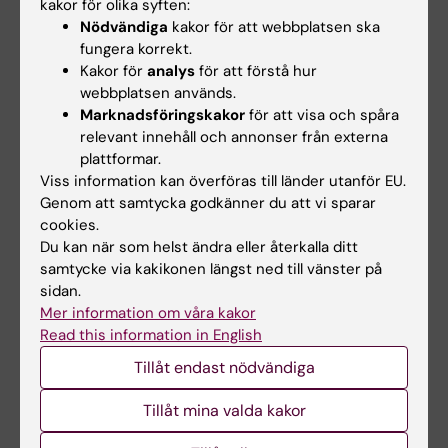
kakor för olika syften:
Nödvändiga
kakor för att webbplatsen ska
Dela
fungera korrekt.
Kakor för
analys
för att förstå hur
webbplatsen används.
Marknadsföringskakor
för att visa och spåra
Relaterade artiklar
relevant innehåll och annonser från externa
plattformar.
Viss information kan överföras till länder utanför EU.
Genom att samtycka godkänner du att vi sparar
cookies.
Du kan när som helst ändra eller återkalla ditt
samtycke via kakikonen längst ned till vänster på
sidan.
Mer information om våra kakor
6 jul 2026
9 jun 2026
Read this information in English
Doktorand får
Ny avhandling visar
stipendium för
låg risk för barns
Tillåt endast nödvändiga
forskning om hur
hälsa vid assisterad
eksem påverkar skola
befruktning
Tillåt mina valda kakor
och yrkesliv
En ny doktorsavhandling från