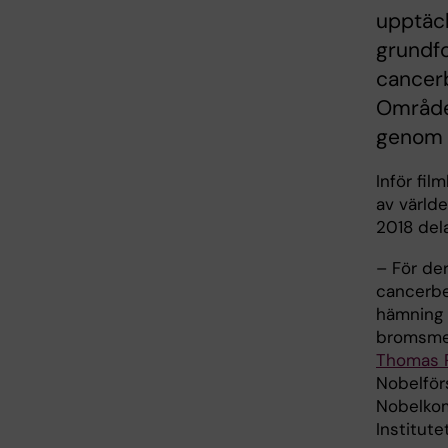
upptäck
grundfor
cancer
Området
genom f
Inför fil
av världe
2018 del
– För de
cancerb
hämning 
bromsme
Thomas 
Nobelför
Nobelkom
Institutet