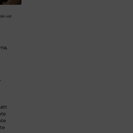
én vid
rna.
r
att
nte
nte
nte