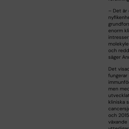
– Det är 
nyfikenh
grundfor
enorm kli
intresse
molekyle
och redd
säger An
Det visa
fungerar
immunför
men med 
utveckla
kliniska 
cancersj
och 2015
växande 
ytterliga