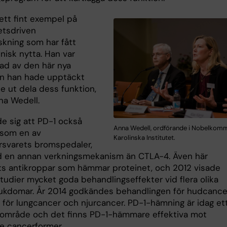
ett fint exempel på
etsdriven
skning som har fått
nisk nytta. Han var
rad av den här nya
n han hade upptäckt
e ut dela dess funktion,
na Wedell.
de sig att PD-1 också
Anna Wedell, ordförande i Nobelkomm
 som en av
Karolinska Institutet.
svarets bromspedaler,
en annan verkningsmekanism än CTLA-4. Även här
ts antikroppar som hämmar proteinet, och 2012 visade
studier mycket goda behandlingseffekter vid flera olika
ukdomar. År 2014 godkändes behandlingen för hudcance
 för lungcancer och njurcancer. PD-1-hämning är idag et
område och det finns PD-1-hämmare effektiva mot
re cancerformer.