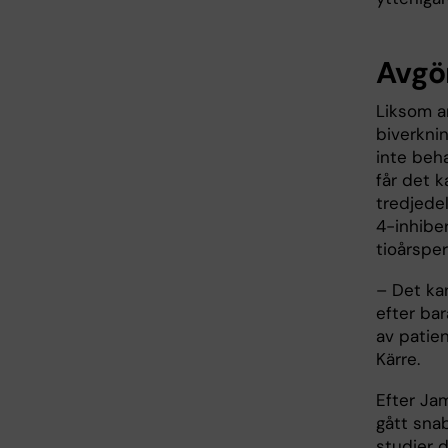
Avgö
Liksom a
biverknin
inte beh
får det 
tredjede
4-inhiber
tioårsper
– Det kan
efter ba
av patie
Kärre.
Efter Ja
gått snab
studier 