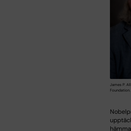
James P. All
Foundation.
Nobelpr
upptäck
hämma 