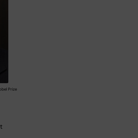
obel Prize
t