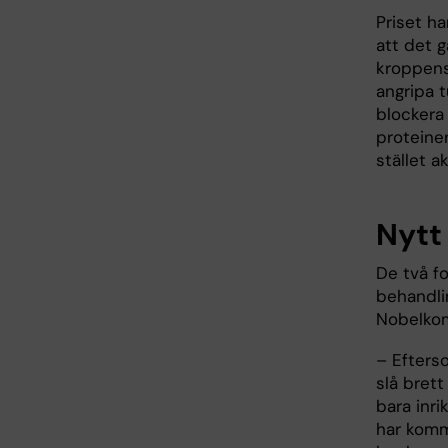
Priset h
att det g
kroppens
angripa 
blockera
proteine
stället 
Nytt
De två fo
behandli
Nobelkom
– Efters
slå brett
bara inri
har kommi