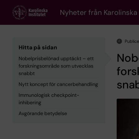
Skip
to
Nyheter från Karolinska 
main
content
Public
Hitta på sidan
Nobe
Nobelprisbelönad upptäckt – ett
forskningsområde som utvecklas
for
snabbt
sna
Nytt koncept för cancerbehandling
Immunologisk checkpoint-
inhibering
Avgörande betydelse