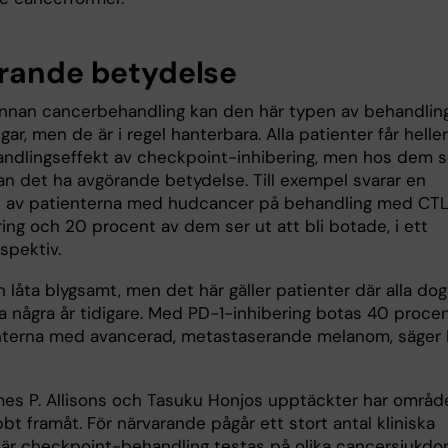
rande betydelse
nnan cancerbehandling kan den här typen av behandlin
gar, men de är i regel hanterbara. Alla patienter får heller
andlingseffekt av checkpoint-inhibering, men hos dem 
kan det ha avgörande betydelse. Till exempel svarar en
l av patienterna med hudcancer på behandling med CT
ing och 20 procent av dem ser ut att bli botade, i ett
spektiv.
 låta blygsamt, men det här gäller patienter där alla dog
ra några år tidigare. Med PD-1-inhibering botas 40 proce
nterna med avancerad, metastaserande melanom, säger 
mes P. Allisons och Tasuku Honjos upptäckter har områd
bt framåt. För närvarande pågår ett stort antal kliniska
där checkpoint-behandling testas på olika cancersjukdo