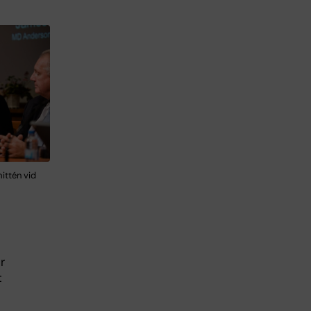
ittén vid
r
t