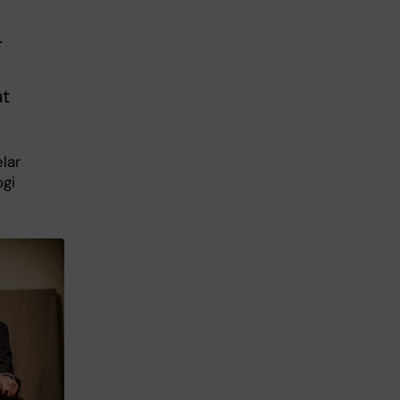
r
at
elar
ogi