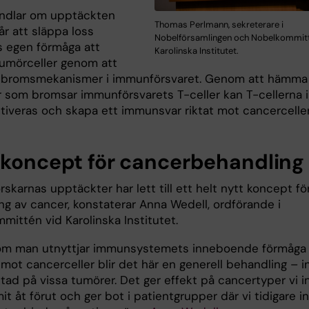
andlar om upptäckten
Thomas Perlmann, sekreterare i
år att släppa loss
Nobelförsamlingen och Nobelkommitt
 egen förmåga att
Karolinska Institutet.
tumörceller genom att
 bromsmekanismer i immunförsvaret. Genom att hämma
r som bromsar immunförsvarets T-celler kan T-cellerna i
aktiveras och skapa ett immunsvar riktat mot cancercelle
 koncept för cancerbehandling
rskarnas upptäckter har lett till ett helt nytt koncept fö
ng av cancer, konstaterar Anna Wedell, ordförande i
mittén vid Karolinska Institutet.
om man utnyttjar immunsystemets inneboende förmåga 
 mot cancerceller blir det här en generell behandling – i
ktad på vissa tumörer. Det ger effekt på cancertyper vi i
t åt förut och ger bot i patientgrupper där vi tidigare i