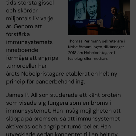
tids största gissel
och skördar
miljontals liv varje
år. Genom att
förstärka
immunsystemets
Thomas Perlmann, sekreterare i
Nobelförsamlingen, tillkännager
inneboende
2018 års Nobelpristagare i
förmåga att angripa
fysiologi eller medicin.
tumörceller har
årets Nobelpristagare etablerat en helt ny
princip för cancerbehandling.
James P. Allison studerade ett känt protein
som visade sig fungera som en broms i
immunsystemet. Han insåg möjligheten att
släppa på bromsen, så att immunsystemet
aktiveras och angriper tumörceller. Han
utvecklade sedan konceptet till en helt ny