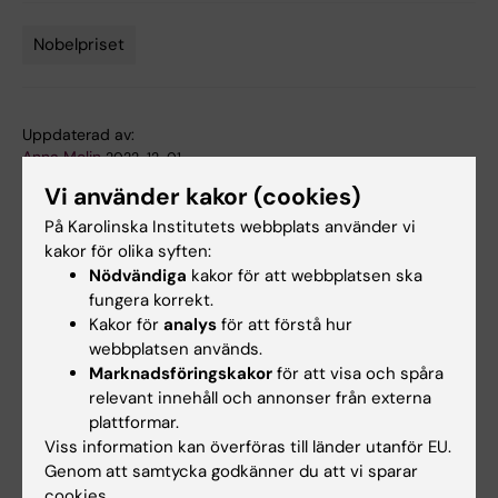
Nobelpriset
Tags
Uppdaterad av:
Anna Molin
2022-12-01
Vi använder kakor (cookies)
På Karolinska Institutets webbplats använder vi
Dela
kakor för olika syften:
Nödvändiga
kakor för att webbplatsen ska
fungera korrekt.
Kakor för
analys
för att förstå hur
webbplatsen används.
Mer om det här ämnet
Marknadsföringskakor
för att visa och spåra
relevant innehåll och annonser från externa
Tasuku Honjos Nobelföreläsning
plattformar.
Nobelprisbelönad upptäckt – ett forskningsområde
Viss information kan överföras till länder utanför EU.
som utvecklas snabbt
Genom att samtycka godkänner du att vi sparar
cookies.