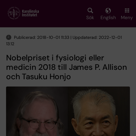
Skip
to
main
Sök
English
Meny
content
Publicerad: 2018-10-01 11:33 | Uppdaterad: 2022-12-01
13:12
Nobelpriset i fysiologi eller
medicin 2018 till James P. Allison
och Tasuku Honjo