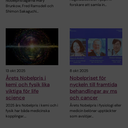
Nobelpristagarna Mary
forskare att samla in…
Brunkow, Fred Ramsdell och
Shimon Sakaguchi…
13 okt 2025
8 okt 2025
Årets Nobelpris i
Nobelpriset för
kemi och fysik lika
nyckeln till framtida
viktiga för life
behandlingar av ms
science
och cancer
2025 års Nobelpris i kemi och i
Årets Nobelpris i fysiologi eller
fysik har båda medicinska
medicin belönar upptäckter
kopplingar.…
som avslöjar…