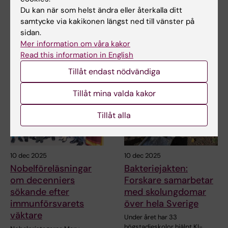
James P. Allisons Nobelföreläsning
Du kan när som helst ändra eller återkalla ditt
Hela pressmeddelandet på nobelprizemedicine.org
samtycke via kakikonen längst ned till vänster på
sidan.
Mer information om våra kakor
Read this information in English
Relaterade artiklar
Tillåt endast nödvändiga
Tillåt mina valda kakor
Tillåt alla
10 dec 2025
10 dec 2025
Nobelföreläsningar
Bakteriejakten:
om decenniers
Forskare samarbetar
sökande efter
med skolungdomar
immunförsvarets
över hela Sverige
väktare
Under året har 33
högstadieskolor hjälpt KI-