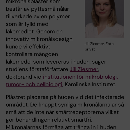
mikronålsplåster som
består av pyttesmå nålar
tillverkade av en polymer
som är fylld med
läkemedlet. Genom en
innovativ mikronålsdesign
Jill Ziesmer. Foto:
kunde vi effektivt
privat
kontrollera mängden
läkemedel som levereras i huden, säger
studiens förstaförfattare
Jill Ziesmer
,
doktorand vid
institutionen för mikrobiologi,
tumör- och cellbiologi
, Karolinska Institutet.
Plåstret placeras på huden vid det infekterade
området. De knappt synliga mikronålarna är så
små att de inte når smärtreceptorerna vilket
gör behandlingen relativt smärtfri.
Mikronålarnas förmåga att tränga in i huden