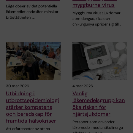
myggburna virus
Låga doser av det potentiella
läkemedlet endoxifen minskar
Myggburna virussjukdomar
brösttätheten i…
som dengue, zika och
chikungunya sprider sig till…
30 mar 2026
4 mar 2026
Utbildning i
Vanlig
utbrottsepidemiologi
läkemedelsgrupp kan
stärker kompetens
öka risken för
och beredskap för
hjärtsjukdomar
framtida hälsokriser
Personer som använder
läkemedel med antikolinerga
Att erfarenheter av att ha