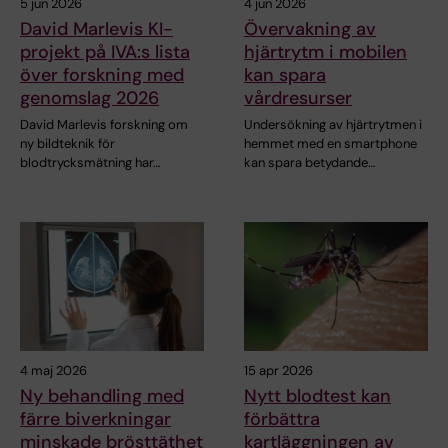
5 jun 2026
4 jun 2026
David Marlevis KI-
Övervakning av
projekt på IVA:s lista
hjärtrytm i mobilen
över forskning med
kan spara
genomslag 2026
vårdresurser
David Marlevis forskning om
Undersökning av hjärtrytmen i
ny bildteknik för
hemmet med en smartphone
blodtrycksmätning har…
kan spara betydande…
4 maj 2026
15 apr 2026
Ny behandling med
Nytt blodtest kan
färre biverkningar
förbättra
minskade brösttäthet
kartläggningen av