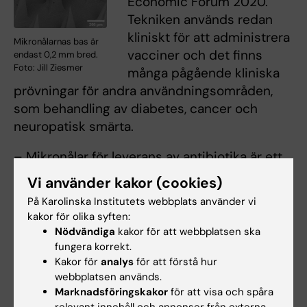
Economic Forum 2020.
Tekniken används redan
kliniskt för att administrera
Mikronålarnas bas är
vacciner och det finns
endast 0,2 mm bred.
Foto: Jill Ziesmer
många pågående kliniska
prövningar för andra användningsområden,
som behandling av diabetes, cancer och
neuropatisk smärta.
– Mikronålar för leverans av antibiotika är ett
nytt forskningsområde, men den
Vi använder kakor (cookies)
framgångsrika användningen av mikronålar i
På Karolinska Institutets webbplats använder vi
andra syften ger hopp om att antibiotika i
kakor för olika syften:
mikronålar kan öppna för nya sätt att behandla
Nödvändiga
kakor för att webbplatsen ska
hudinfektioner, säger Georgios Sotiriou.
fungera korrekt.
Kakor för
analys
för att förstå hur
Forskningen har finansierats av Europeiska
webbplatsen används.
Marknadsföringskakor
för att visa och spåra
forskningsrådet (ERC), NordForsk,