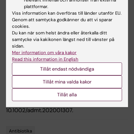
relevant innehåll och annonser från externa
fakultetsnämnden vid Karolinska Institutet,
plattformar.
Vetenskapsrådet, Torsten Söderbergs
Viss information kan överföras till länder utanför EU.
Stiftelse och Stiftelsen för Strategisk
Genom att samtycka godkänner du att vi sparar
Forskning. Inga intressekonflikter uppges.
cookies.
Du kan när som helst ändra eller återkalla ditt
samtycke via kakikonen längst ned till vänster på
Publikation
sidan.
Mer information om våra kakor
“Vancomycin‐Loaded Microneedle Arrays
Read this information in English
against Methicillin‐Resistant
Staphylococcus
Tillåt endast nödvändiga
Aureus
Skin Infections”
. Jill Ziesmer,
Poojabahen Tajpara, Nele‐Johanna Hempel,
Tillåt mina valda kakor
Marcus Ehrström, Keira Melican, Liv Eidsmo,
Georgios A. Sotiriou.
Advanced Materials
Tillåt alla
Technologies,
online 5 maj 2021, doi:
10.1002/admt.202001307.
Antibiotika