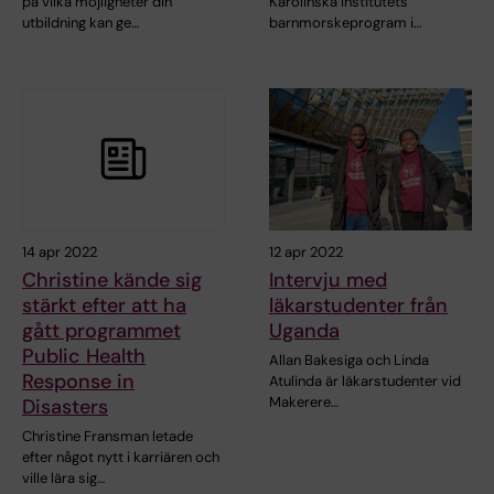
på vilka möjligheter din
Karolinska Institutets
utbildning kan ge…
barnmorskeprogram i…
14 apr 2022
12 apr 2022
Christine kände sig
Intervju med
stärkt efter att ha
läkarstudenter från
gått programmet
Uganda
Public Health
Allan Bakesiga och Linda
Response in
Atulinda är läkarstudenter vid
Makerere…
Disasters
Christine Fransman letade
efter något nytt i karriären och
ville lära sig…