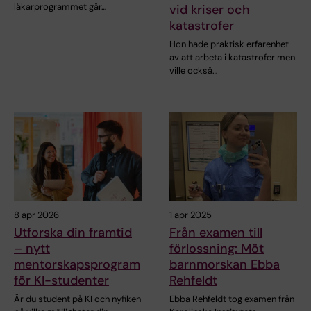
läkarprogrammet går…
vid kriser och
katastrofer
Hon hade praktisk erfarenhet
av att arbeta i katastrofer men
ville också…
8 apr 2026
1 apr 2025
Utforska din framtid
Från examen till
– nytt
förlossning: Möt
mentorskapsprogram
barnmorskan Ebba
för KI-studenter
Rehfeldt
Är du student på KI och nyfiken
Ebba Rehfeldt tog examen från