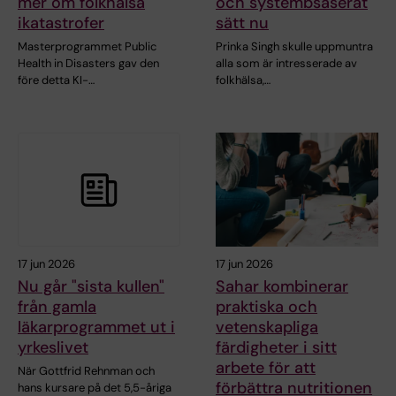
mer om folkhälsa
och systembsaserat
ikatastrofer
sätt nu
Masterprogrammet Public
Prinka Singh skulle uppmuntra
Health in Disasters gav den
alla som är intresserade av
före detta KI-…
folkhälsa,…
17 jun 2026
17 jun 2026
Nu går "sista kullen"
Sahar kombinerar
från gamla
praktiska och
läkarprogrammet ut i
vetenskapliga
yrkeslivet
färdigheter i sitt
arbete för att
När Gottfrid Rehnman och
förbättra nutritionen
hans kursare på det 5,5-åriga