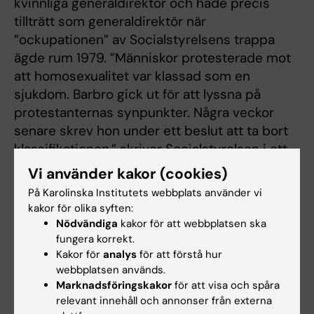
kvinnliga generaldirektör och hade precis
tillträtt som generaldirektör när
”ockupationen” av Socialstyrelsens trappa
ägde rum 1979. ”Människor protesterade mot
att homosexualitet var klassad som en
sjukdom. Barbro gick ut för att lyssna på
protestanternas synpunkter. Några veckor
senare skrev hon under ett beslut att ta bort
klassifikationen,” skriver Socialstyrelsen i ett
inlägg på Linkedin.
Vi använder kakor (cookies)
På Karolinska Institutets webbplats använder vi
Barbro Westerholm blev 89 år.
kakor för olika syften:
Nödvändiga
kakor för att webbplatsen ska
fungera korrekt.
Alumn
Kakor för
analys
för att förstå hur
Tags
webbplatsen används.
Marknadsföringskakor
för att visa och spåra
relevant innehåll och annonser från externa
Uppdaterad av: