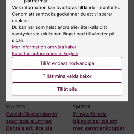
plattformar.
Madeleine Huss
2023-03-17
Viss information kan överföras till länder utanför EU.
Genom att samtycka godkänner du att vi sparar
cookies.
Dela
Du kan när som helst ändra eller återkalla ditt
samtycke via kakikonen längst ned till vänster på
sidan.
Mer information om våra kakor
Relaterade artiklar
Read this information in English
Tillåt endast nödvändiga
Tillåt mina valda kakor
Tillåt alla
10 jul 2026
7 jul 2026
Covid-19-pandemin
Prinka förstår
sporrade alumnen
hälsokriser på ett
Daniels att lära sig
mer sammankopplat