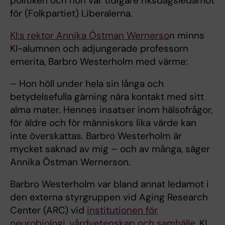
politiken och hon var tidigare riksdagsledamot
för (Folkpartiet) Liberalerna.
KI:s rektor Annika Östman Wernerso
n minns
KI-alumnen och adjungerade professorn
emerita, Barbro Westerholm med värme:
– Hon höll under hela sin långa och
betydelsefulla gärning nära kontakt med sitt
alma mater. Hennes insatser inom hälsofrågor,
för äldre och för människors lika värde kan
inte överskattas. Barbro Westerholm är
mycket saknad av mig – och av många, säger
Annika Östman Wernerson.
Barbro Westerholm var bland annat ledamot i
den externa styrgruppen vid Aging Research
Center (ARC) vid
institutionen för
neurobiologi, vårdvetenskap och samhälle
, KI,