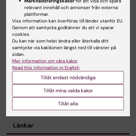
Marknadsföringskakor
för att visa och spåra
relevant innehåll och annonser från externa
Megan Osler gläds stort åt att ett organiserat
plattformar.
samarbete nu är igång:
Viss information kan överföras till länder utanför EU.
Genom att samtycka godkänner du att vi sparar
– KI är ett litet universitet i ett relativt litet
cookies.
land. Men i och med att vi har så stor andel
Du kan när som helst ändra eller återkalla ditt
undervisning på engelska är vi ett bra val för
samtycke via kakikonen längst ned till vänster på
utländska studenter. Och för KI är våra
sidan.
alumner en viktig kanal att nå dem.
Mer information om våra kakor
Read this information in English
Text: Ulrika Fjällborg
Tillåt endast nödvändiga
Tillåt mina valda kakor
Tillåt alla
Länkar