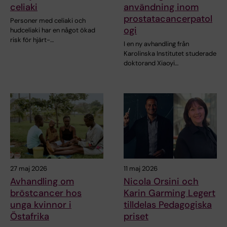
celiaki
användning inom
prostatacancerpatol
Personer med celiaki och
ogi
hudceliaki har en något ökad
risk för hjärt-…
I en ny avhandling från
Karolinska Institutet studerade
doktorand Xiaoyi…
27 maj 2026
11 maj 2026
Avhandling om
Nicola Orsini och
bröstcancer hos
Karin Garming Legert
unga kvinnor i
tilldelas Pedagogiska
Östafrika
priset