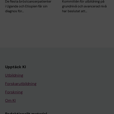
De flesta bröstcancerpatienter
Kommittén för utbildning på
i Uganda och Etiopien får sin
grundnivå och avancerad nivå
diagnos för…
har beslutat att…
Upptäck KI
Utbildning
Forskarutbildning
Forskning
Om KI
Redaktionellt material