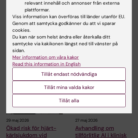
Systematic reviews
inte försämra barns
relevant innehåll och annonser från externa
and meta-analyses
astma på kort sikt
plattformar.
of epidemiological
Viss information kan överföras till länder utanför EU.
Barn med astma och allergi
studies in
som bor med en eller flera
Genom att samtycka godkänner du att vi sparar
katter har inte mer…
environmental
cookies.
research
Du kan när som helst ändra eller återkalla ditt
samtycke via kakikonen längst ned till vänster på
Systematiska översikter syftar
sidan.
till att sammanställa all
befintlig…
Mer information om våra kakor
Read this information in English
Tillåt endast nödvändiga
Tillåt mina valda kakor
Tillåt alla
29 maj 2026
27 maj 2026
Ökad risk för hjärt-
Avhandling om
kärlsjukdom vid
tillförlitlig AI i klinisk