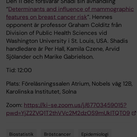
Den 11 dec försvarar Shadi sin avhandling
“
Determinants and influence of mammographic
features on breast cancer risk
”. Hennes
opponent är professor Graham Colditz från
Division of Public Health Sciences vid
Washington University i St. Louis, USA. Shadis
handledare är Per Hall, Kamila Czene, Arvid
Sjölander och Marike Gabrielson.
Tid: 12:00
Plats: Föreläsningssalen Atrium, Nobels väg 12B,
Karolinska Institutet, Solna
Zoom:
https://ki-se.zoom.us/j/67703459015?
pwd=YjZ2ZVQ1T2thVVc2M2dzOS9mUklTQT09
Biostatistik
Bröstcancer
Epidemiologi