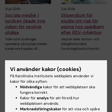
21 jul 2026
2 jul 2026
Sociala medier i
Stipendium för
tonåren ökade inte
studie om risk för
risken för psykisk
astma hos spädbarn
ohälsa
efter RSV-infektion
Tiden som tonåringar
Varje år delar Astma- och
spenderar på sociala medier
Allergiförbundets
kunde inte kopplas till…
Forskningsfond ut Kerstin…
Vi använder kakor (cookies)
På Karolinska Institutets webbplats använder vi
kakor för olika syften:
Nödvändiga
kakor för att webbplatsen ska
fungera korrekt.
Kakor för
analys
för att förstå hur
11 jun 2026
10 jun 2026
webbplatsen används.
Ny IMM-rapport:
Katt i hemmet verkar
Marknadsföringskakor
för att visa och spåra