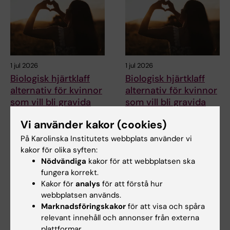
1 jul 2026
1 jul 2026
Biologisk hjärtklaff
Biologisk hjärtklaff
alternativ för kvinnor
alternativ för kvinnor
som vill bli gravida
som vill bli gravida
Vid allvarlig sjukdom i
Vid allvarlig sjukdom i
Vi använder kakor (cookies)
aortaklaffen är valet av ny
aortaklaffen är valet av ny
hjärtklaff särskilt…
hjärtklaff särskilt…
På Karolinska Institutets webbplats använder vi
kakor för olika syften:
Nödvändiga
kakor för att webbplatsen ska
fungera korrekt.
Kakor för
analys
för att förstå hur
webbplatsen används.
Marknadsföringskakor
för att visa och spåra
relevant innehåll och annonser från externa
plattformar.