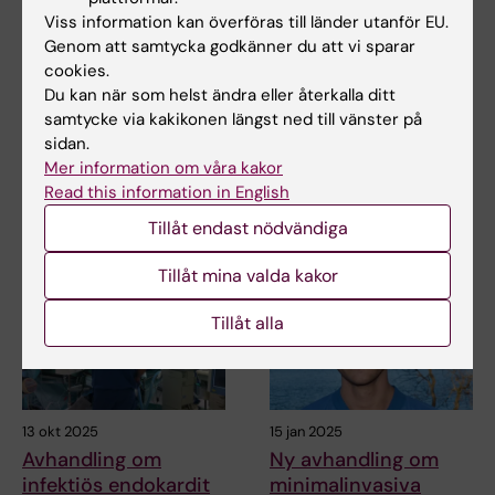
Viss information kan överföras till länder utanför EU.
22 maj 2026
23 mar 2026
Genom att samtycka godkänner du att vi sparar
Avhandling om
Malin Granbom Koski
cookies.
thorakal aortakirurgi
får Asklepiospriset
Du kan när som helst ändra eller återkalla ditt
med hjälp av
2025
samtycke via kakikonen längst ned till vänster på
hjärtlungmaskin
Malin Granbom Koski får
sidan.
Svenska Läkaresällskapets
Val av teknik vid thorakal
Mer information om våra kakor
Kandidat- och…
aortakirurgi kan påverka
Read this information in English
komplikationsrisk och…
Tillåt endast nödvändiga
Tillåt mina valda kakor
Tillåt alla
13 okt 2025
15 jan 2025
Avhandling om
Ny avhandling om
infektiös endokardit
minimalinvasiva