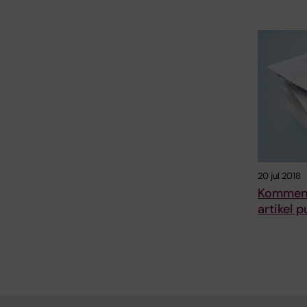
20 jul 2018
Komment
artikel p