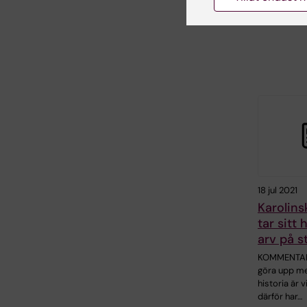
nyligen…
18 jul 2021
Karolins
tar sitt 
arv på st
KOMMENTAR
göra upp me
historia är v
därför har…