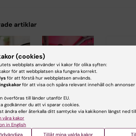
ade artiklar
kakor (cookies)
tutets webbplats använder vi kakor för olika syften:
akor för att webbplatsen ska fungera korrekt.
lys
för att förstå hur webbplatsen används.
5
27 maj 2024
24 feb 2022
ingskakor
för att visa och spåra relevant innehåll och annonser
 från SBU
Centrum för
Kommentar f
s
hälsokriser
rektor med
 överföras till länder utanför EU.
ing av
välkomnar att
anledning a
 godkänner du att vi sparar cookies.
s stöd till
regeringsuppdrag
militära in
t ändra eller återkalla ditt samtycke via kakikonen längst ned til
vårdare
inom
mot Ukrain
 våra kakor
hälsokrisberedskap
edning för
KOMMENTAR Nat
on in English
drar nytta av vår
ch social
ryska militära
 (SBU) har
aggression mot
kompetens
nödvändiga
Tillåt mina valda kakor
Ti