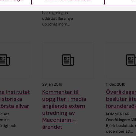
Ukraina måste
De senaste veckorna
fördömas…
har regeringen
utfärdat flera nya
uppdrag inom…
29 jan 2019
11 dec 2018
ka Institutet
Kommentar till
Överåklaga
historiska
uppgifter i media
beslutar åt
örsta allvar
angående extern
förundersö
utredning av
: Att
KOMMENTAR:
Macchiarini-
d sin
Överåklagare Mi
iktigt och
Björk beslutade 
ärendet
december att…