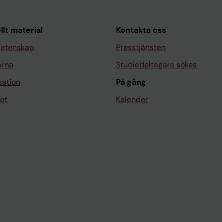
llt material
Kontakta oss
Vetenskap
Presstjänsten
arna
Studiedeltagare sökes
sation
På gång
et
Kalender