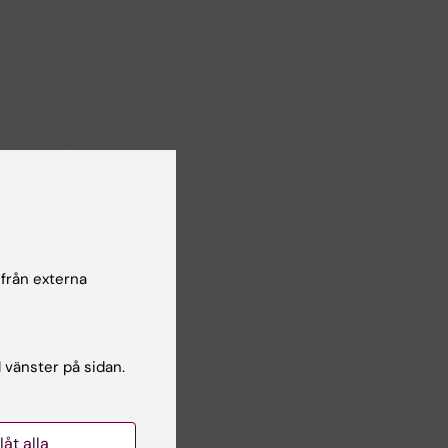
 från externa
rån KI:s
v de
satserna
l vänster på sidan.
a
tens
llåt alla