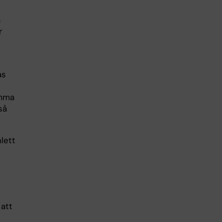
å
r
as
amma
så
nlett
 att