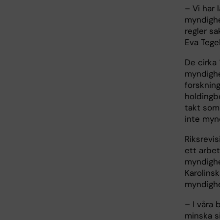
– Vi har 
myndighe
regler sa
Eva Tegel
De cirka 
myndighe
forsknin
holdingb
takt som
inte mynd
Riksrevis
ett arbe
myndighe
Karolinsk
myndighe
– I våra
minska s