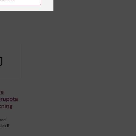
re
eruppta
kning
kael
den 11