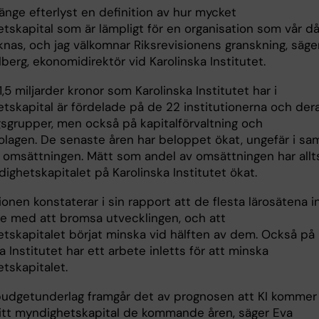
länge efterlyst en definition av hur mycket
tskapital som är lämpligt för en organisation som vår d
knas, och jag välkomnar Riksrevisionens granskning, säge
berg, ekonomidirektör vid Karolinska Institutet.
1,5 miljarder kronor som Karolinska Institutet har i
tskapital är fördelade på de 22 institutionerna och der
gsgrupper, men också på kapitalförvaltning och
olagen. De senaste åren har beloppet ökat, ungefär i s
 omsättningen. Mätt som andel av omsättningen har allt
ighetskapitalet på Karolinska Institutet ökat.
ionen konstaterar i sin rapport att de flesta lärosätena i
te med att bromsa utvecklingen, och att
tskapitalet börjat minska vid hälften av dem. Också på
a Institutet har ett arbete inletts för att minska
tskapitalet.
 budgetunderlag framgår det av prognosen att KI kommer
itt myndighetskapital de kommande åren, säger Eva