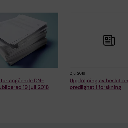
2 jul 2018
ar angående DN-
Uppföljning av beslut o
ublicerad 19 juli 2018
oredlighet i forskning