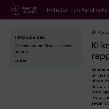
Skip
to
Nyheter från Karolinska 
main
content
Publice
Hitta på sidan
KI k
KI kommenterar Riksrevisionens
rapport
rap
Länkar
Kommen
universit
oförbruk
detta vi
regeringe
myndighet
sedan tid