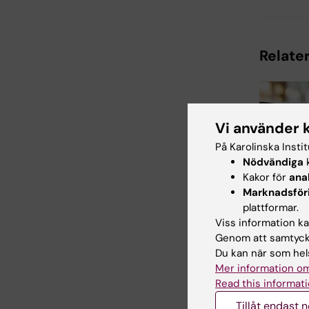
Relater
Vi använder 
På Karolinska Insti
Nödvändiga
k
Kakor för
ana
28 maj 202
Marknadsför
Insikter
plattformar.
om ARC:
Viss information kan
utvärder
Genom att samtycka
kommuner
Du kan när som hels
anhörig
Mer information om
Statens ber
Read this informati
medicinsk o
utvärdering
Tillåt endast 