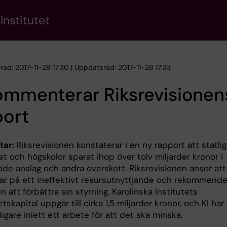
Institutet
rad: 2017-11-28 17:30 | Uppdaterad: 2017-11-28 17:33
ommenterar Riksrevisionen
port
tar:
Riksrevisionen konstaterar i en ny rapport att statli
et och högskolor sparat ihop över tolv miljarder kronor i
ade anslag och andra överskott. Riksrevisionen anser att
sar på ett ineffektivt resursutnyttjande och rekommende
n att förbättra sin styrning. Karolinska Institutets
skapital uppgår till cirka 1,5 miljarder kronor, och KI har
igare inlett ett arbete för att det ska minska.