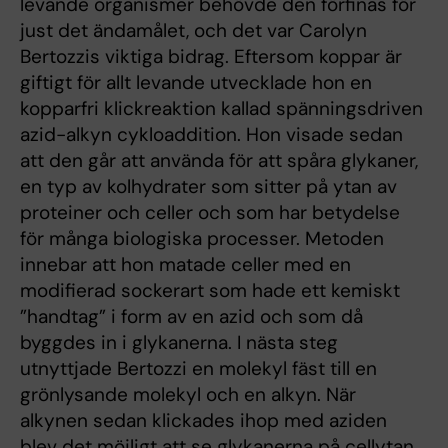
levande organismer behövde den förfinas för
just det ändamålet, och det var Carolyn
Bertozzis viktiga bidrag. Eftersom koppar är
giftigt för allt levande utvecklade hon en
kopparfri klickreaktion kallad spänningsdriven
azid-alkyn cykloaddition. Hon visade sedan
att den går att använda för att spåra glykaner,
en typ av kolhydrater som sitter på ytan av
proteiner och celler och som har betydelse
för många biologiska processer. Metoden
innebar att hon matade celler med en
modifierad sockerart som hade ett kemiskt
”handtag” i form av en azid och som då
byggdes in i glykanerna. I nästa steg
utnyttjade Bertozzi en molekyl fäst till en
grönlysande molekyl och en alkyn. När
alkynen sedan klickades ihop med aziden
blev det möjligt att se glykanerna på cellytan.