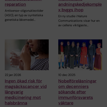
reparation
andningskedjekomple
x byggs ihop
Antisense-oligonukleotider
(ASO), en typ av syntetiska
En ny studie i Nature
genetiska läkemedel…
Communications visar hur en
av cellens viktigaste…
22 jan 2026
10 dec 2025
Ingen ökad risk för
Nobelföreläsningar
magsäckscancer vid
om decenniers
långvarig
sökande efter
medicinering mot
immunförsvarets
halsbränna
väktare