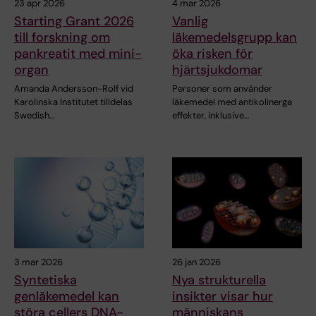
23 apr 2026
4 mar 2026
Starting Grant 2026
Vanlig
till forskning om
läkemedelsgrupp kan
pankreatit med mini-
öka risken för
organ
hjärtsjukdomar
Amanda Andersson-Rolf vid
Personer som använder
Karolinska Institutet tilldelas
läkemedel med antikolinerga
Swedish…
effekter, inklusive…
3 mar 2026
26 jan 2026
Syntetiska
Nya strukturella
genläkemedel kan
insikter visar hur
störa cellers DNA-
människans