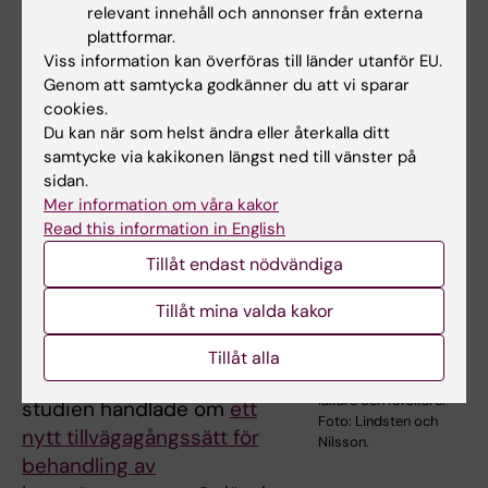
egenskaperna hos våra proteiner på andra
relevant innehåll och annonser från externa
sätt.
plattformar.
Viss information kan överföras till länder utanför EU.
Genom att samtycka godkänner du att vi sparar
Mattias Carlsten om hans
cookies.
Du kan när som helst ändra eller återkalla ditt
sampublicering med Bertozzi
samtycke via kakikonen längst ned till vänster på
En som publicerat en
sidan.
Mer information om våra kakor
vetenskaplig artikel ihop
Read this information in English
med en av
Tillåt endast nödvändiga
Nobelpristagarna, Carolyn
Bertozzi, är läkaren och KI-
Tillåt mina valda kakor
forskaren
Mattias Carlsten
vid
institutionen för
Tillåt alla
medicin, Huddinge
. Den
Mattias Carlsten,
läkare och forskare.
studien handlade om
ett
Foto: Lindsten och
nytt tillvägagångssätt för
Nilsson.
behandling av