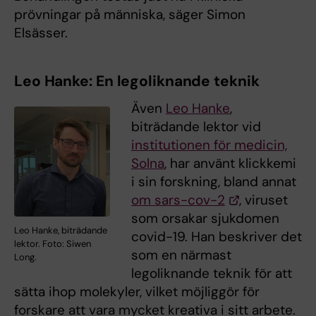
prövningar på människa, säger Simon
Elsässer.
Leo Hanke: En legoliknande teknik
Även
Leo Hanke
,
biträdande lektor vid
institutionen för medicin,
Solna
, har använt klickkemi
i sin forskning, bland annat
om sars-cov-2
, viruset
som orsakar sjukdomen
Leo Hanke, biträdande
covid-19. Han beskriver det
lektor. Foto: Siwen
som en närmast
Long.
legoliknande teknik för att
sätta ihop molekyler, vilket möjliggör för
forskare att vara mycket kreativa i sitt arbete.