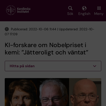
Skip
to
main
Sök
English
Meny
content
Publicerad: 2022-10-06 11:44 | Uppdaterad: 2022-10-
07 17:09
KI-forskare om Nobelpriset i
kemi: ”Jätteroligt och väntat”
Hitta på sidan