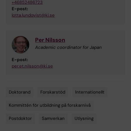
+46852486723
E-post:
lotta.lundqvist@ki.se
Per Nilsson
Academic coordinator for Japan
E-post:
per.et.nilsson@ki.se
Doktorand
Forskarstöd
Internationellt
Tags
Kommittén för utbildning på forskarnivå
Postdoktor
Samverkan
Utlysning