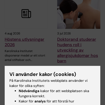
4 aug 2026
3 jul 2026
Höstens utlysningar
Doktorand studerar
2026
hudens roll i
utveckling av
Karolinska Institutet
allergisjukdomar hos
disponerar medel ur ett stort
antal stiftelser och…
barn
Bowen Tan vid Karolinska
Institutet undersöker hur
Vi använder kakor (cookies)
brister i hudens…
På Karolinska Institutets webbplats använder vi
kakor för olika syften:
Nödvändiga
kakor för att webbplatsen ska
fungera korrekt.
Kakor för
analys
för att förstå hur