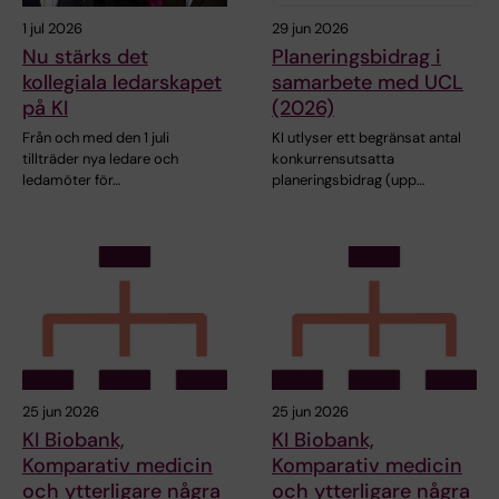
1 jul 2026
29 jun 2026
Nu stärks det
Planeringsbidrag i
kollegiala ledarskapet
samarbete med UCL
på KI
(2026)
Från och med den 1 juli
KI utlyser ett begränsat antal
tillträder nya ledare och
konkurrensutsatta
ledamöter för…
planeringsbidrag (upp…
25 jun 2026
25 jun 2026
KI Biobank,
KI Biobank,
Komparativ medicin
Komparativ medicin
och ytterligare några
och ytterligare några