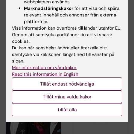
webbplatsen används.
Marknadsföringskakor
för att visa och spåra
relevant innehåll och annonser från externa
plattformar.
3 jul 2026
1 jul 2026
Viss information kan överföras till länder utanför EU.
Doktorand studerar
Nu stärks det
Genom att samtycka godkänner du att vi sparar
hudens roll i
kollegiala ledarskapet
cookies.
utveckling av
på KI
Du kan när som helst ändra eller återkalla ditt
allergisjukdomar hos
samtycke via kakikonen längst ned till vänster på
Från och med den 1 juli
barn
tillträder nya ledare och
sidan.
ledamöter för…
Mer information om våra kakor
Bowen Tan vid Karolinska
Read this information in English
Institutet undersöker hur
brister i hudens…
Tillåt endast nödvändiga
Tillåt mina valda kakor
Tillåt alla