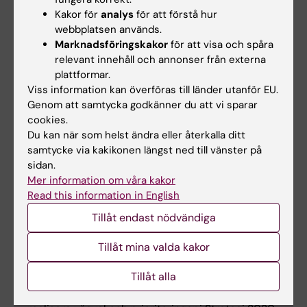
kontorsbaserade marknadsundersökningar
Kakor för
analys
för att förstå hur
medverka vid leverantörskontakter till
webbplatsen används.
exempel vid uppföljning av avtal/kontakta
Marknadsföringskakor
för att visa och spåra
leverantör när klagomål finns från beställare
relevant innehåll och annonser från externa
bevaka och initiera avtalsförlängningar i
plattformar.
samråd med institutionerna
Viss information kan överföras till länder utanför EU.
medverka i referensgrupper för nya
Genom att samtycka godkänner du att vi sparar
ramavtal/hitta lämpliga deltagare
cookies.
Du kan när som helst ändra eller återkalla ditt
samtycke via kakikonen längst ned till vänster på
sidan.
Mer information om våra kakor
Read this information in English
Ett sammanhållet verksamhetsstöd
Tillåt endast nödvändiga
Målet med uppdraget Ett sammanhållet
verksamhetsstöd är att skapa ett sammanhållet,
Tillåt mina valda kakor
behovsanpassat och optimerat verksamhetsstöd
för KI:s forskare, lärare, studenter och
Tillåt alla
ledarfunktioner. Uppdraget är ett steg i att