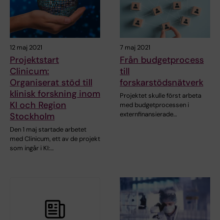
12 maj 2021
7 maj 2021
Projektstart
Från budgetprocess
Clinicum:
till
Organiserat stöd till
forskarstödsnätverk
klinisk forskning inom
Projektet skulle först arbeta
KI och Region
med budgetprocessen i
externfinansierade…
Stockholm
Den 1 maj startade arbetet
med Clinicum, ett av de projekt
som ingår i KI:…