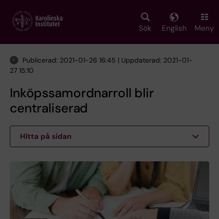
Skip
to
main
Sök
English
Meny
content
Publicerad: 2021-01-26 16:45 | Uppdaterad: 2021-01-
27 15:10
Inköpssamordnarroll blir
centraliserad
Hitta på sidan